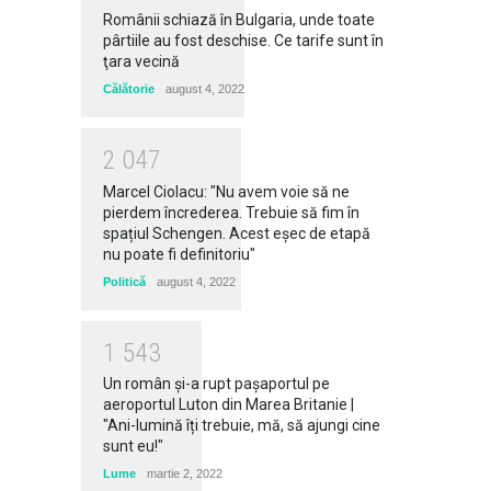
Românii schiază în Bulgaria, unde toate
pârtiile au fost deschise. Ce tarife sunt în
ţara vecină
Călătorie
august 4, 2022
2
0
4
7
Marcel Ciolacu: "Nu avem voie să ne
pierdem încrederea. Trebuie să fim în
spațiul Schengen. Acest eșec de etapă
nu poate fi definitoriu"
Politică
august 4, 2022
1
5
4
3
Un român și-a rupt pașaportul pe
aeroportul Luton din Marea Britanie |
"Ani-lumină îți trebuie, mă, să ajungi cine
sunt eu!"
Lume
martie 2, 2022