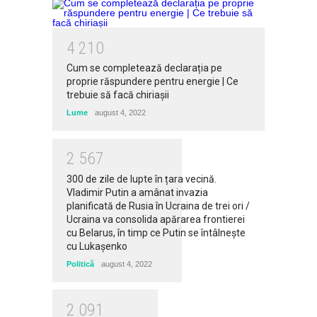
4
2
1
0
Cum se completează declarația pe
proprie răspundere pentru energie | Ce
trebuie să facă chiriașii
Lume
august 4, 2022
2
5
6
7
300 de zile de lupte în țara vecină.
Vladimir Putin a amânat invazia
planificată de Rusia în Ucraina de trei ori /
Ucraina va consolida apărarea frontierei
cu Belarus, în timp ce Putin se întâlneşte
cu Lukaşenko
Politică
august 4, 2022
2
0
9
1