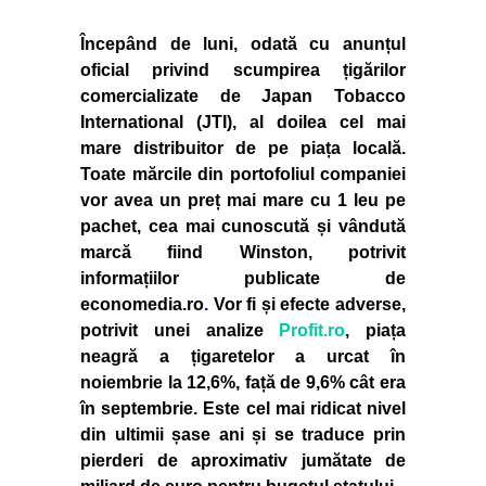
Începând de luni, odată cu anunțul
oficial privind scumpirea țigărilor
comercializate de Japan Tobacco
International (JTI), al doilea cel mai
mare distribuitor de pe piața locală.
Toate mărcile din portofoliul companiei
vor avea un preț mai mare cu 1 leu pe
pachet, cea mai cunoscută și vândută
marcă fiind Winston, potrivit
informațiilor publicate de
economedia.ro
.
Vor fi și efecte adverse,
potrivit unei analize
Profit.ro
, piața
neagră a țigaretelor a urcat în
noiembrie la 12,6%, față de 9,6% cât era
în septembrie. Este cel mai ridicat nivel
din ultimii șase ani și se traduce prin
pierderi de aproximativ jumătate de