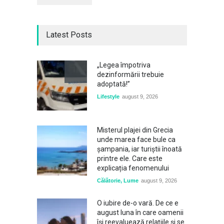
Latest Posts
„Legea împotriva
dezinformării trebuie
adoptată!”
Lifestyle
august 9, 2026
Misterul plajei din Grecia
unde marea face bule ca
șampania, iar turiștii înoată
printre ele. Care este
explicația fenomenului
Călătorie
,
Lume
august 9, 2026
O iubire de-o vară. De ce e
august luna în care oamenii
își reevaluează relațiile și se