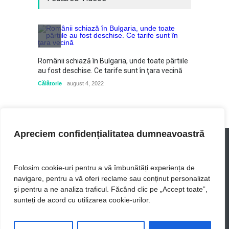
de două zile agățându-se de
o geamandură: "Am crezut
că voi muri de frig
Lume
februarie 10, 2022
Românii schiază în Bulgaria, unde toate pârtiile
Șeful E
"Cum își protejează China
au fost deschise. Ce tarife sunt în ţara vecină
"Regret
copiii și îi prostesc pe ai
Consili
Călătorie
august 4, 2022
noștri cu TikTok" - Analiză
Busines
Le Figaro
Știință
februarie 22, 2022
Apreciem confidențialitatea dumneavoastră
Folosim cookie-uri pentru a vă îmbunătăți experiența de
navigare, pentru a vă oferi reclame sau conținut personalizat
UIB - cele mai actuale stiri
și pentru a ne analiza traficul. Făcând clic pe „Accept toate”,
sunteți de acord cu utilizarea cookie-urilor.
Acasă
Lume
Business
Politică
Călătorie
Lifestyle
Sport
Sănătate