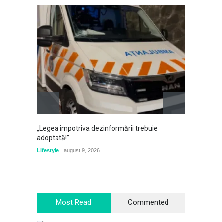
„Legea împotriva dezinformării trebuie
Misteru
adoptată!”
ca șamp
este e
Lifestyle
august 9, 2026
Călători
Most Read
Commented