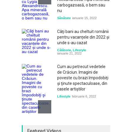
carbogazoasă, o bem sau
nu
Sănătate
ianuarie 15, 2022
Câţi bani au cheltuit românii
pentru vacanțele din 2022 și
unde s-au cazat
Călătorie
,
Lifestyle
ianuarie 21, 2022
Cum au petrecut vedetele
de Crăciun. Imagini de
poveste cu brazi împodobiţi
şi ţinute spectaculoase, din
casele artiştilor
Lifestyle
februarie 6, 2022
Un pescar din Brazilia a
Featured Videos
supraviețuit în ocean timp