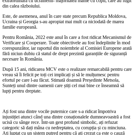
extraordinară cu ucrainenii- majoritatea mame cu copii, care au fugit
din calea războiului.
Este, de asemenea, anul în care state precum Republica Moldova,
Ucraina și Georgia s-au apropiat mai mult ca niciodată de marea
familie europeană.
Pentru România, 2022 este anul în care a fost ridicat Mecanismul de
Verificare și Cooperare. Toate obiectivele au fost îndeplinite în mod
corespunzător, iar raportul din noiembrie al Comisiei Europene arată
fără niciun dubiu că statul de drept prezintă garanțiile de siguranță
necesare în România.
După 15 ani, ridicarea MCV este o realizare remarcabilă pentru care
vreau să îi felicit pe toți cei implicați și să le mulțumesc pentru
efortul pe care l-au făcut. Stimată doamnă Președinte Metsola,
Sunteți unul dintre oamenii care știți cel mai bine ce înseamnă să
lupți pentru dreptate.
Ați fost una dintre vocile puternice care s-a ridicat împotriva
injustiției atunci când una dintre conaționalele dumneavoastră a fost
ucisă cu sânge rece. Într-un gest profund simbolic, ați refuzat
categoric să dați mâna cu nedreptatea, cu corupția și cu minciuna.
Ați luptat cu un sistem putred pentru că ați crezut ca este o cauză