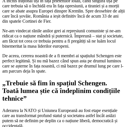
A închis irațional uși în fața prietenilor loiali, când singura ușă pe
care trebuia să o închidă era în fața opresiunii, a tiraniei și a morții
care se abate asupra Europei dinspre Kremlin. Spre deosebire de alții
care încă șovăie, România a ieșit definitiv încă de acum 33 de ani
din spatele Cortinei de Fier.
Ne-am vindecat rănile anilor grei ai represiunii comuniste și ne-am
ridicat ca o națiune mândră și puternică. Împreună – stat și societate,
am făcut tot ceea ce trebuia pentru a fi pregătiți să ne luăm locul
binemeritat la masa liderilor europeni.
De aceea, cererea noastră de a fi membri ai spațiului Schengen este
perfect legitimă. Și nu mă bazez când spun asta pe drumul luminos
care se așterne în fața noastră, ci mă bazez pe drumul lung pe care l-
am parcurs deja în spate.
„Trebuie să fim în spațiul Schengen.
Toată lumea știe că îndeplinim condițiile
tehnice”
Aderarea la NATO și Uniunea Europeană au fost etape esențiale
care au transformat profund statul și societatea astfel încât astăzi
putem să ne definim pe deplin ca o națiune liberă, democratică și
occidentală.