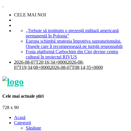
CELE MAI NOI
„Trebuie să instituim o prezență militară americană
permanentă în Polonia”
Europa schimbă strategia împotriva supraturismului.
Orașele care îi recompensează pe turiștii responsabili
Fosta platformă Carbochim din Cluj devine centru
cultural în proiectul RIVUS
2026-08-07T20:16:34+0000
2026-08-
07T19:34:08+0000
2026-08-07T08:14:35+0000
Cele mai actuale știri
728 x 90
Acasă
Categorii
Sănătate