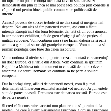
un luptător nu poate renunța niciodată la visul său. Iar astăzi
demonstrați din plin că încă se mai poate face politică prin consens și
că puteți uni pentru binele public comun zone politice atât de
diferite.
Această poveste de succes trebuie să ne dea curaj să mergem mai
departe. Noi am ales să fim parteneri corecți, așa cum a făcut
întreaga Europă încă din luna februarie, dar iată că un vot a aruncat
în aer tot acest echilibru, atât de greu câștigat și atât de prețios, al
unității europene. Vom continua însă să ne facem datoria ca și până
acum ca garanți ai securității granițelor europene. Vom continua să
primim populația care fuge din calea războiului.
Vom continua să oferim soluții pentru criza alimentară care amenință
nu doar Europa, ci și țările din Africa. Vom continua să sprijinim
Republica Moldova într-un moment în care atât de multe crize o
amenință. Pe scurt: România va continua să fie parte a soluției
europene!
Dar în același timp, alături de partenerii noștri, vom fi și mai
determinați să întoarcem rezultatul acestui vot nedrept. Argumentele
sunt de partea noastră. Dreptatea este de partea noastră. Europa este
de partea noastră!
Și cred că în construirea acestui nou plan trebuie să pornim de la
prietenii pe care îi avem: Parlamentul European, Comisia Europeană