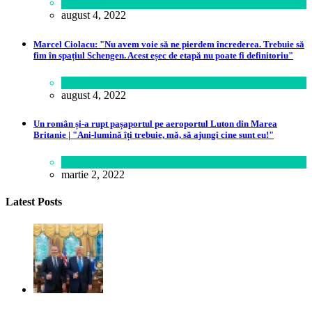
Călătorie
august 4, 2022
Marcel Ciolacu: "Nu avem voie să ne pierdem încrederea. Trebuie să
fim în spațiul Schengen. Acest eșec de etapă nu poate fi definitoriu"
Politică
august 4, 2022
Un român și-a rupt pașaportul pe aeroportul Luton din Marea
Britanie | "Ani-lumină îți trebuie, mă, să ajungi cine sunt eu!"
Lume
martie 2, 2022
Latest Posts