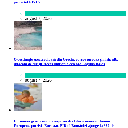
proiectul RIVUS
Lifestyle
august 7, 2026
O destinație spectaculoasă din Grecia, cu ape turcoaz și nisip alb,
sufocată de turiști. Acces limitat la celebra Laguna Balos
Călătorie
,
Lume
august 7, 2026
Germania generează aproape un sfert din economia Uniunii
Europene, potrivit Eurostat. PIB-ul României ajunge la 380 de