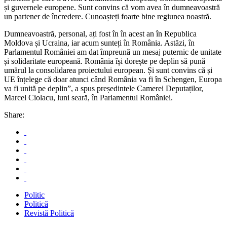
și guvernele europene. Sunt convins că vom avea în dumneavoastră
un partener de încredere. Cunoașteți foarte bine regiunea noastră.
Dumneavoastră, personal, ați fost în în acest an în Republica
Moldova și Ucraina, iar acum sunteți în România. Astăzi, în
Parlamentul României am dat împreună un mesaj puternic de unitate
și solidaritate europeană. România își dorește pe deplin să pună
umărul la consolidarea proiectului european. Și sunt convins că și
UE înțelege că doar atunci când România va fi în Schengen, Europa
va fi unită pe deplin”, a spus președintele Camerei Deputaților,
Marcel Ciolacu, luni seară, în Parlamentul României.
Share:
Politic
Politică
Revistă Politică