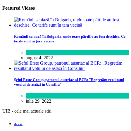
Featured Videos
Românii schiază în Bulgaria, unde toate pârtiile au fost deschise. Ce
tarife sunt în ţara vecină
Călătorie
august 4, 2022
Șeful Erste Group, patronul austriac al BCR: "Regretăm rezultatul
votului de astăzi în Consiliu"
Business
iulie 29, 2022
UIB - cele mai actuale stiri
Acasă