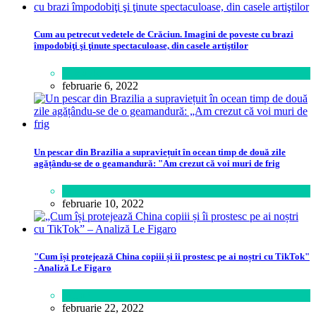
Cum au petrecut vedetele de Crăciun. Imagini de poveste cu brazi
împodobiţi şi ţinute spectaculoase, din casele artiştilor
Lifestyle
februarie 6, 2022
Un pescar din Brazilia a supraviețuit în ocean timp de două zile
agățându-se de o geamandură: "Am crezut că voi muri de frig
Lume
februarie 10, 2022
"Cum își protejează China copiii și îi prostesc pe ai noștri cu TikTok"
- Analiză Le Figaro
Știință
februarie 22, 2022