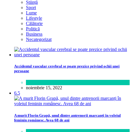
Știință
Sport
Lume
Lifestyle
Călătorie
Politică
Business
Necategorizat
Accidentul vascular cerebral se poate prezice privind ochii unei
persoane
Sănătate
noiembrie 15, 2022
6.5
A murit Florin Grapă, unul dintre antrenorii marcanți în voleiul
feminin românesc. Avea 68 de ani
Sport