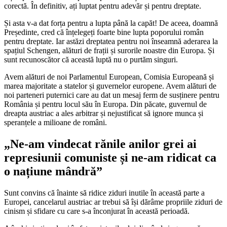
corectă. În definitiv, ați luptat pentru adevăr și pentru dreptate.
Și asta v-a dat forța pentru a lupta până la capăt! De aceea, doamnă
Președinte, cred că înțelegeți foarte bine lupta poporului român
pentru dreptate. Iar astăzi dreptatea pentru noi înseamnă aderarea la
spațiul Schengen, alături de frații și surorile noastre din Europa. Și
sunt recunoscător că această luptă nu o purtăm singuri.
Avem alături de noi Parlamentul European, Comisia Europeană și
marea majoritate a statelor și guvernelor europene. Avem alături de
noi parteneri puternici care au dat un mesaj ferm de susținere pentru
România și pentru locul său în Europa. Din păcate, guvernul de
dreapta austriac a ales arbitrar și nejustificat să ignore munca și
speranțele a milioane de români.
„Ne-am vindecat rănile anilor grei ai
represiunii comuniste și ne-am ridicat ca
o națiune mândră”
Sunt convins că înainte să ridice ziduri inutile în această parte a
Europei, cancelarul austriac ar trebui să își dărâme propriile ziduri de
cinism și sfidare cu care s-a înconjurat în această perioadă.