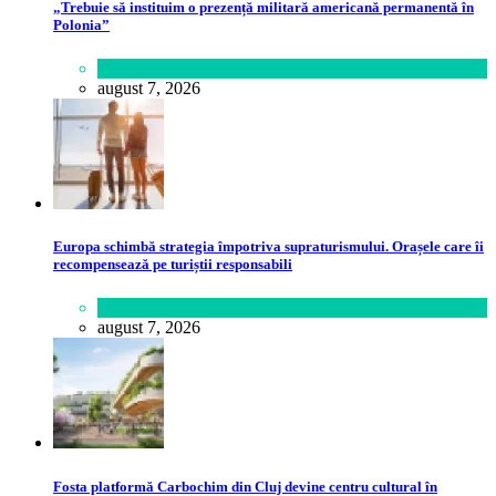
„Trebuie să instituim o prezență militară americană permanentă în
Polonia”
Lifestyle
august 7, 2026
Europa schimbă strategia împotriva supraturismului. Orașele care îi
recompensează pe turiștii responsabili
Călătorie
,
Lume
august 7, 2026
Fosta platformă Carbochim din Cluj devine centru cultural în