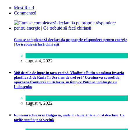
Most Read
Commented
Cum se completează declarația pe proprie răspundere pentru energie
| Ce trebuie să facă chiriașii
Lume
august 4, 2022
300 de zile de lupte în țara vecină. Vladimir Putin a amânat invazia
planificată de Rusia în Ucraina de trei ori / Ucraina va consolida
apărarea frontierei cu Belarus, în timp ce Putin se întâlneşte cu
Lukaşenko
Politică
august 4, 2022
Românii schiază în Bulgaria, unde toate pârtiile au fost deschise. Ce
tarife sunt în ţara vecină