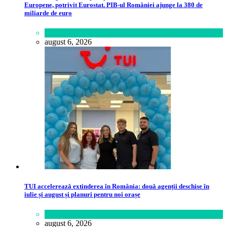
Europene, potrivit Eurostat. PIB-ul României ajunge la 380 de
miliarde de euro
Lifestyle
august 6, 2026
TUI accelerează extinderea în România: două agenții deschise în
iulie și august și planuri pentru noi orașe
Călătorie
,
Lume
august 6, 2026