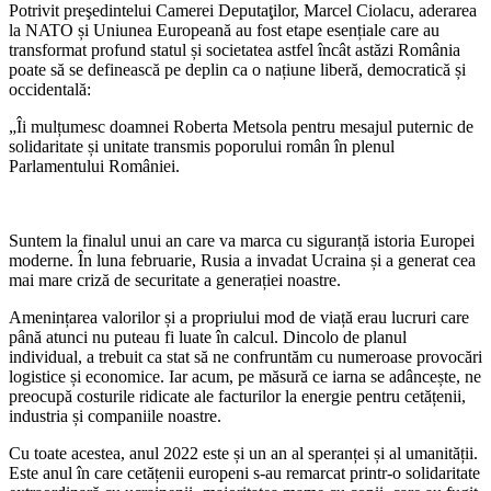
Potrivit preşedintelui Camerei Deputaţilor, Marcel Ciolacu, aderarea
la NATO și Uniunea Europeană au fost etape esențiale care au
transformat profund statul și societatea astfel încât astăzi România
poate să se definească pe deplin ca o națiune liberă, democratică și
occidentală:
„Îi mulțumesc doamnei Roberta Metsola pentru mesajul puternic de
solidaritate și unitate transmis poporului român în plenul
Parlamentului României.
Suntem la finalul unui an care va marca cu siguranță istoria Europei
moderne. În luna februarie, Rusia a invadat Ucraina și a generat cea
mai mare criză de securitate a generației noastre.
Amenințarea valorilor și a propriului mod de viață erau lucruri care
până atunci nu puteau fi luate în calcul. Dincolo de planul
individual, a trebuit ca stat să ne confruntăm cu numeroase provocări
logistice și economice. Iar acum, pe măsură ce iarna se adâncește, ne
preocupă costurile ridicate ale facturilor la energie pentru cetățenii,
industria și companiile noastre.
Cu toate acestea, anul 2022 este și un an al speranței și al umanității.
Este anul în care cetățenii europeni s-au remarcat printr-o solidaritate