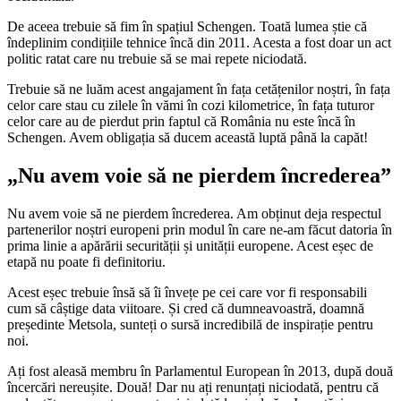
De aceea trebuie să fim în spațiul Schengen. Toată lumea știe că
îndeplinim condițiile tehnice încă din 2011. Acesta a fost doar un act
politic ratat care nu trebuie să se mai repete niciodată.
Trebuie să ne luăm acest angajament în fața cetățenilor noștri, în fața
celor care stau cu zilele în vămi în cozi kilometrice, în fața tuturor
celor care au de pierdut prin faptul că România nu este încă în
Schengen. Avem obligația să ducem această luptă până la capăt!
„Nu avem voie să ne pierdem încrederea”
Nu avem voie să ne pierdem încrederea. Am obținut deja respectul
partenerilor noștri europeni prin modul în care ne-am făcut datoria în
prima linie a apărării securității și unității europene. Acest eșec de
etapă nu poate fi definitoriu.
Acest eșec trebuie însă să îi învețe pe cei care vor fi responsabili
cum să câștige data viitoare. Și cred că dumneavoastră, doamnă
președinte Metsola, sunteți o sursă incredibilă de inspirație pentru
noi.
Ați fost aleasă membru în Parlamentul European în 2013, după două
încercări nereușite. Două! Dar nu ați renunțați niciodată, pentru că