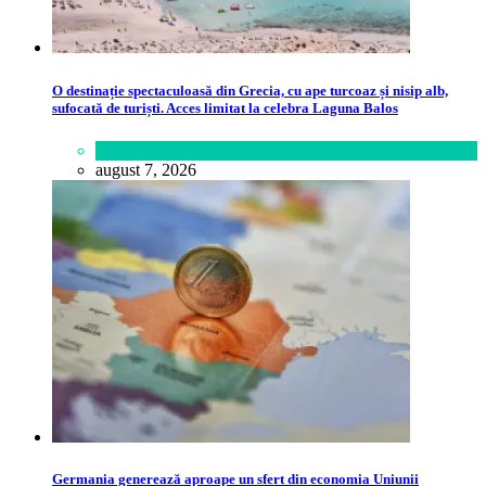
O destinație spectaculoasă din Grecia, cu ape turcoaz și nisip alb,
sufocată de turiști. Acces limitat la celebra Laguna Balos
Călătorie
,
Lume
august 7, 2026
Germania generează aproape un sfert din economia Uniunii