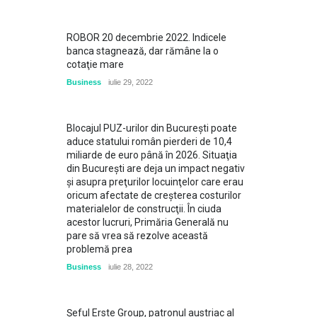
ROBOR 20 decembrie 2022. Indicele
banca stagnează, dar rămâne la o
cotaţie mare
Business
iulie 29, 2022
Blocajul PUZ-urilor din Bucureşti poate
aduce statului român pierderi de 10,4
miliarde de euro până în 2026. Situaţia
din Bucureşti are deja un impact negativ
şi asupra preţurilor locuinţelor care erau
oricum afectate de creşterea costurilor
materialelor de construcţii. În ciuda
acestor lucruri, Primăria Generală nu
pare să vrea să rezolve această
problemă prea
Business
iulie 28, 2022
Șeful Erste Group, patronul austriac al