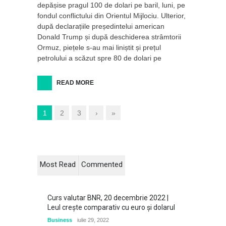
depășise pragul 100 de dolari pe baril, luni, pe
fondul conflictului din Orientul Mijlociu. Ulterior,
după declarațiile președintelui american
Donald Trump și după deschiderea strâmtorii
Ormuz, piețele s-au mai liniștit și prețul
petrolului a scăzut spre 80 de dolari pe
READ MORE
1
2
3
›
»
Most Read
Commented
Curs valutar BNR, 20 decembrie 2022 |
Leul creşte comparativ cu euro şi dolarul
Business
iulie 29, 2022