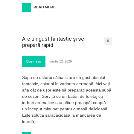
READ MORE
Are un gust fantastic și se
0
prepară rapid
Business
martie 12, 2026
Supa de usturoi sălbatic are un gust absolut
fantastic, chiar și în varianta germană. Aici veți
afla cât de ușor este să preparați această supă
de sezon. Servită cu un baton de foietaj cu
ierburi aromatice sau pâine proaspăt coaptă –
un început minunat pentru o masă delicioasă.
Este soluția sărăcăcioasă la mâncarea de
leurdă,