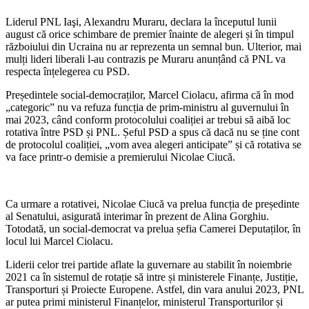
Liderul PNL Iaşi, Alexandru Muraru, declara la începutul lunii
august că orice schimbare de premier înainte de alegeri și în timpul
războiului din Ucraina nu ar reprezenta un semnal bun. Ulterior, mai
mulți lideri liberali l-au contrazis pe Muraru anunțând că PNL va
respecta înțelegerea cu PSD.
Președintele social-democraților, Marcel Ciolacu, afirma că în mod
„categoric” nu va refuza funcția de prim-ministru al guvernului în
mai 2023, când conform protocolului coaliției ar trebui să aibă loc
rotativa între PSD și PNL. Șeful PSD a spus că dacă nu se ține cont
de protocolul coaliției, „vom avea alegeri anticipate” și că rotativa se
va face printr-o demisie a premierului Nicolae Ciucă.
Ca urmare a rotativei, Nicolae Ciucă va prelua funcția de președinte
al Senatului, asigurată interimar în prezent de Alina Gorghiu.
Totodată, un social-democrat va prelua șefia Camerei Deputaților, în
locul lui Marcel Ciolacu.
Liderii celor trei partide aflate la guvernare au stabilit în noiembrie
2021 ca în sistemul de rotație să intre și ministerele Finanțe, Justiție,
Transporturi și Proiecte Europene. Astfel, din vara anului 2023, PNL
ar putea primi ministerul Finanțelor, ministerul Transporturilor și