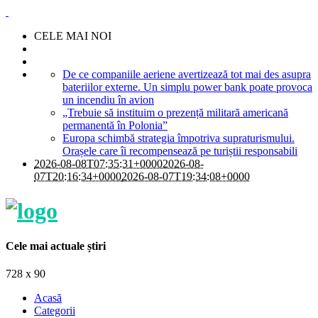
CELE MAI NOI
De ce companiile aeriene avertizează tot mai des asupra
bateriilor externe. Un simplu power bank poate provoca
un incendiu în avion
„Trebuie să instituim o prezență militară americană
permanentă în Polonia”
Europa schimbă strategia împotriva supraturismului.
Orașele care îi recompensează pe turiștii responsabili
2026-08-08T07:35:31+0000
2026-08-
07T20:16:34+0000
2026-08-07T19:34:08+0000
Cele mai actuale știri
728 x 90
Acasă
Categorii