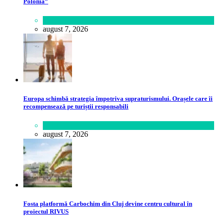
Polonia”
Lifestyle
august 7, 2026
Europa schimbă strategia împotriva supraturismului. Orașele care îi
recompensează pe turiștii responsabili
Călătorie
,
Lume
august 7, 2026
Fosta platformă Carbochim din Cluj devine centru cultural în
proiectul RIVUS