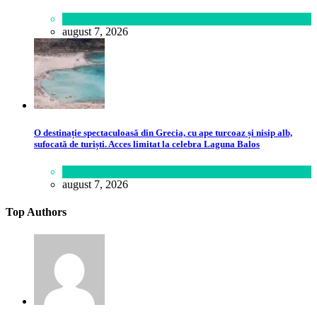
Lifestyle
august 7, 2026
O destinație spectaculoasă din Grecia, cu ape turcoaz și nisip alb,
sufocată de turiști. Acces limitat la celebra Laguna Balos
Călătorie
,
Lume
august 7, 2026
Top Authors