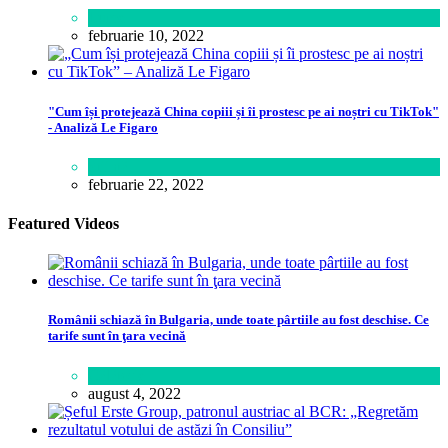
Lume
februarie 10, 2022
"Cum își protejează China copiii și îi prostesc pe ai noștri cu TikTok"
- Analiză Le Figaro
Știință
februarie 22, 2022
Featured Videos
Românii schiază în Bulgaria, unde toate pârtiile au fost deschise. Ce
tarife sunt în ţara vecină
Călătorie
august 4, 2022