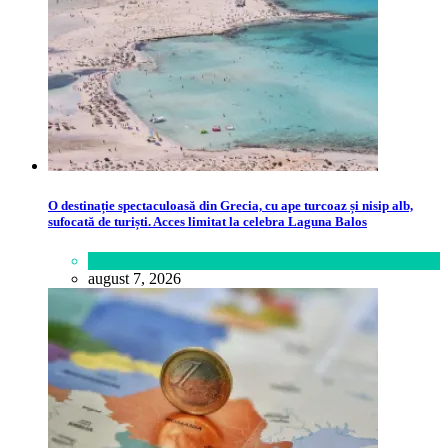
O destinație spectaculoasă din Grecia, cu ape turcoaz și nisip alb,
sufocată de turiști. Acces limitat la celebra Laguna Balos
Călătorie
,
Lume
august 7, 2026