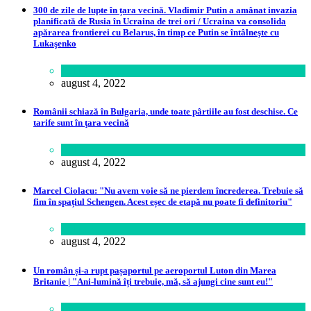
300 de zile de lupte în țara vecină. Vladimir Putin a amânat invazia
planificată de Rusia în Ucraina de trei ori / Ucraina va consolida
apărarea frontierei cu Belarus, în timp ce Putin se întâlneşte cu
Lukaşenko
Politică
august 4, 2022
Românii schiază în Bulgaria, unde toate pârtiile au fost deschise. Ce
tarife sunt în ţara vecină
Călătorie
august 4, 2022
Marcel Ciolacu: "Nu avem voie să ne pierdem încrederea. Trebuie să
fim în spațiul Schengen. Acest eșec de etapă nu poate fi definitoriu"
Politică
august 4, 2022
Un român și-a rupt pașaportul pe aeroportul Luton din Marea
Britanie | "Ani-lumină îți trebuie, mă, să ajungi cine sunt eu!"
Lume