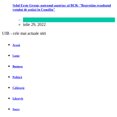
Șeful Erste Group, patronul austriac al BCR: "Regretăm rezultatul
votului de astăzi în Consiliu"
Business
iulie 29, 2022
UIB - cele mai actuale stiri
Acasă
Lume
Business
Politică
Călătorie
Lifestyle
Sport