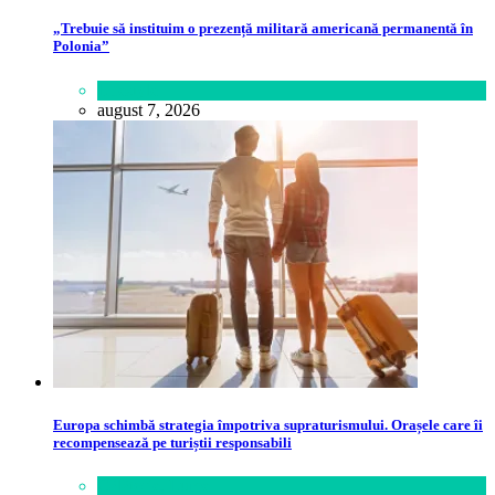
„Trebuie să instituim o prezență militară americană permanentă în
Polonia”
Lifestyle
august 7, 2026
Europa schimbă strategia împotriva supraturismului. Orașele care îi
recompensează pe turiștii responsabili
Călătorie
,
Lume