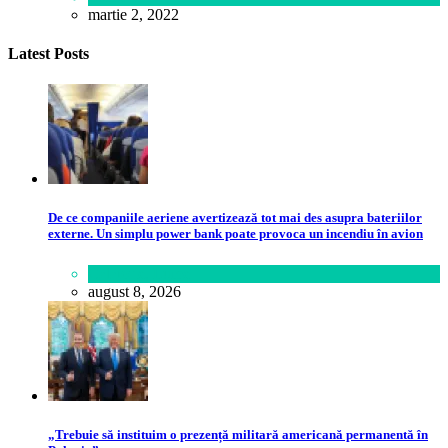
martie 2, 2022
Latest Posts
De ce companiile aeriene avertizează tot mai des asupra bateriilor
externe. Un simplu power bank poate provoca un incendiu în avion
Călătorie
,
Lume
august 8, 2026
„Trebuie să instituim o prezență militară americană permanentă în