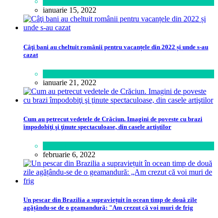
Sănătate
ianuarie 15, 2022
Câţi bani au cheltuit românii pentru vacanțele din 2022 și unde s-au
cazat
Călătorie
,
Lifestyle
ianuarie 21, 2022
Cum au petrecut vedetele de Crăciun. Imagini de poveste cu brazi
împodobiţi şi ţinute spectaculoase, din casele artiştilor
Lifestyle
februarie 6, 2022
Un pescar din Brazilia a supraviețuit în ocean timp de două zile
agățându-se de o geamandură: "Am crezut că voi muri de frig