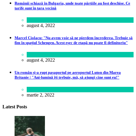
Românii schiază în Bulgaria, unde toate pârtiile au fost deschise. Ce
tarife sunt în ţara vecină
Călătorie
august 4, 2022
Marcel Ciolacu: "Nu avem voie să ne pierdem încrederea. Trebuie să
fim în spațiul Schengen. Acest eșec de etapă nu poate fi definitoriu"
Politică
august 4, 2022
Un român și-a rupt pașaportul pe aeroportul Luton din Marea
Britanie | "Ani-lumină îți trebuie, mă, să ajungi cine sunt eu!"
Lume
martie 2, 2022
Latest Posts