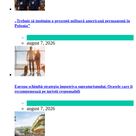
„Trebuie să instituim o prezență militară americană permanentă în
Polonia”
Lifestyle
august 7, 2026
Europa schimbă strategia împotriva supraturismului. Orașele care îi
recompensează pe turiștii responsabili
Călătorie
,
Lume
august 7, 2026