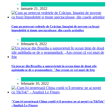
Călătorie
,
Lifestyle
ianuarie 21, 2022
Cum au petrecut vedetele de Crăciun. Imagini de poveste cu brazi
împodobiţi şi ţinute spectaculoase, din casele artiştilor
Lifestyle
februarie 6, 2022
Un pescar din Brazilia a supraviețuit în ocean timp de două zile
agățându-se de o geamandură: "Am crezut că voi muri de frig
Lume
februarie 10, 2022
"Cum își protejează China copiii și îi prostesc pe ai noștri cu TikTok"
- Analiză Le Figaro