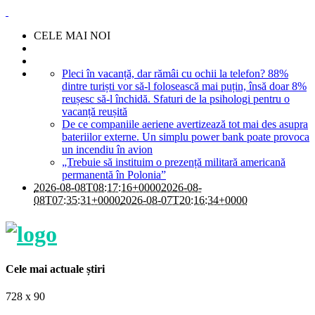
CELE MAI NOI
Pleci în vacanță, dar rămâi cu ochii la telefon? 88%
dintre turiști vor să-l folosească mai puțin, însă doar 8%
reușesc să-l închidă. Sfaturi de la psihologi pentru o
vacanță reușită
De ce companiile aeriene avertizează tot mai des asupra
bateriilor externe. Un simplu power bank poate provoca
un incendiu în avion
„Trebuie să instituim o prezență militară americană
permanentă în Polonia”
2026-08-08T08:17:16+0000
2026-08-
08T07:35:31+0000
2026-08-07T20:16:34+0000
Cele mai actuale știri
728 x 90