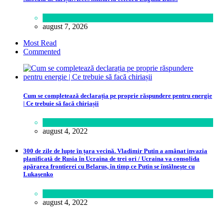
Călătorie
,
Lume
august 7, 2026
Most Read
Commented
Cum se completează declarația pe proprie răspundere pentru energie
| Ce trebuie să facă chiriașii
Lume
august 4, 2022
300 de zile de lupte în țara vecină. Vladimir Putin a amânat invazia
planificată de Rusia în Ucraina de trei ori / Ucraina va consolida
apărarea frontierei cu Belarus, în timp ce Putin se întâlneşte cu
Lukaşenko
Politică
august 4, 2022