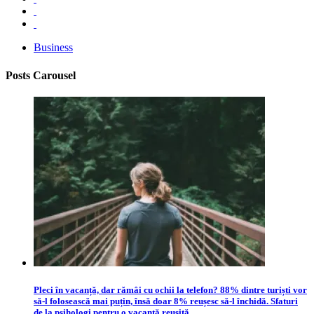
Business
Posts Carousel
Pleci în vacanță, dar rămâi cu ochii la telefon? 88% dintre turiști vor
să-l folosească mai puțin, însă doar 8% reușesc să-l închidă. Sfaturi
de la psihologi pentru o vacanță reușită