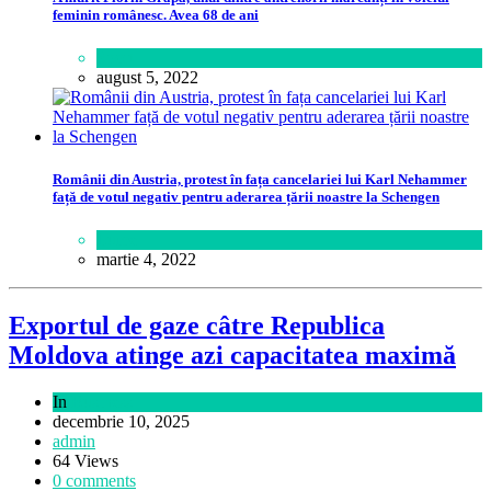
feminin românesc. Avea 68 de ani
Sport
august 5, 2022
Românii din Austria, protest în fața cancelariei lui Karl Nehammer
față de votul negativ pentru aderarea țării noastre la Schengen
Lume
martie 4, 2022
Exportul de gaze câtre Republica
Moldova atinge azi capacitatea maximă
In
Business
decembrie 10, 2025
admin
64 Views
0 comments