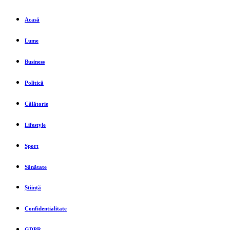
Acasă
Lume
Business
Politică
Călătorie
Lifestyle
Sport
Sănătate
Știință
Confidentialitate
GDPR