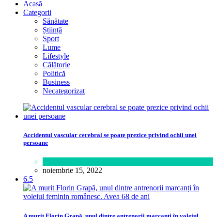
Acasă
Categorii
Sănătate
Știință
Sport
Lume
Lifestyle
Călătorie
Politică
Business
Necategorizat
Accidentul vascular cerebral se poate prezice privind ochii unei
persoane
Sănătate
noiembrie 15, 2022
6.5
A murit Florin Grapă, unul dintre antrenorii marcanți în voleiul