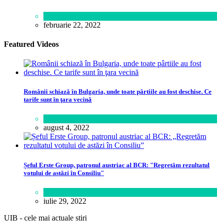
Știință
februarie 22, 2022
Featured Videos
Românii schiază în Bulgaria, unde toate pârtiile au fost deschise. Ce
tarife sunt în ţara vecină
Călătorie
august 4, 2022
Șeful Erste Group, patronul austriac al BCR: "Regretăm rezultatul
votului de astăzi în Consiliu"
Business
iulie 29, 2022
UIB - cele mai actuale stiri