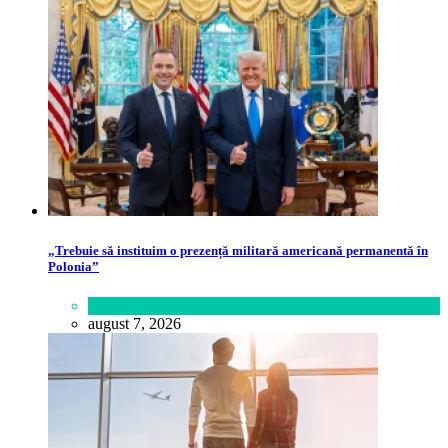
„Trebuie să instituim o prezență militară americană permanentă în
Polonia”
Lifestyle
august 7, 2026