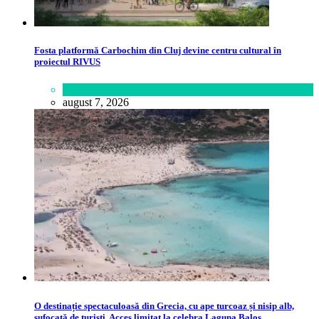
Fosta platformă Carbochim din Cluj devine centru cultural în
proiectul RIVUS
Lifestyle
august 7, 2026
O destinație spectaculoasă din Grecia, cu ape turcoaz și nisip alb,
sufocată de turiști. Acces limitat la celebra Laguna Balos