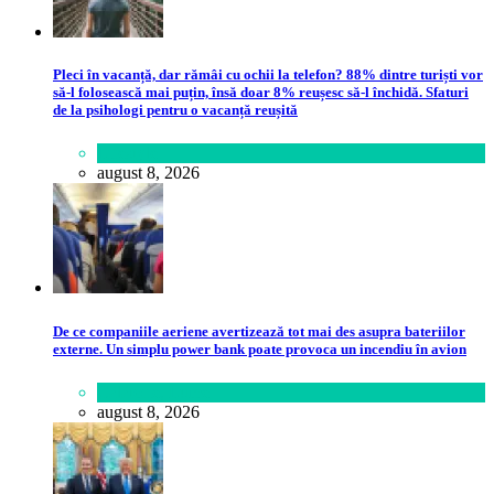
Pleci în vacanță, dar rămâi cu ochii la telefon? 88% dintre turiști vor
să-l folosească mai puțin, însă doar 8% reușesc să-l închidă. Sfaturi
de la psihologi pentru o vacanță reușită
Lifestyle
august 8, 2026
De ce companiile aeriene avertizează tot mai des asupra bateriilor
externe. Un simplu power bank poate provoca un incendiu în avion
Călătorie
,
Lume
august 8, 2026