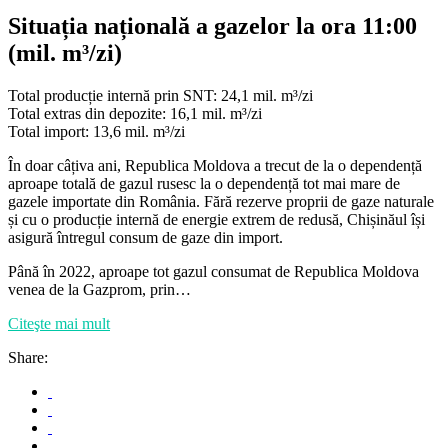
Situația națională a gazelor la ora 11:00
(mil. m³/zi)
Total producție internă prin SNT: 24,1 mil. m³/zi
Total extras din depozite: 16,1 mil. m³/zi
Total import: 13,6 mil. m³/zi
În doar câțiva ani, Republica Moldova a trecut de la o dependență
aproape totală de gazul rusesc la o dependență tot mai mare de
gazele importate din România. Fără rezerve proprii de gaze naturale
și cu o producție internă de energie extrem de redusă, Chișinăul își
asigură întregul consum de gaze din import.
Până în 2022, aproape tot gazul consumat de Republica Moldova
venea de la Gazprom, prin…
Citeşte mai mult
Share: