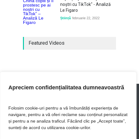
noștri cu TikTok" - Analiză
Le Figaro
Știință
februarie 22, 2022
Featured Videos
Apreciem confidențialitatea dumneavoastră
Folosim cookie-uri pentru a vă îmbunătăți experiența de
navigare, pentru a vă oferi reclame sau conținut personalizat
UIB - cele mai actuale stiri
și pentru a ne analiza traficul. Făcând clic pe „Accept toate”,
sunteți de acord cu utilizarea cookie-urilor.
Acasă
Lume
Business
Politică