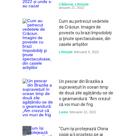
Călătorie
,
Lifestyle
ianuarie 21, 2022
Cum au petrecut vedetele
de Crăciun. Imagini de
poveste cu brazi împodobiţi
şi ţinute spectaculoase, din
casele artiştilor
Lifestyle
februarie 6, 2022
Un pescar din Brazilia a
supraviețuit în ocean timp
de două zile agățându-se de
o geamandură: "Am crezut
că voi muri de frig
Lume
februarie 10, 2022
"Cum își protejează China
copiii și îi prostesc pe ai