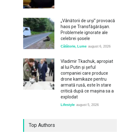
„Vânătorii de urși” provoacă
haos pe Transfăgărășan.
Problemele ignorate ale
celebrei șosele
Călătorie
,
Lume
august 6, 2026
Vladimir Tkachuk, apropiat
al lui Putin și șeful
companiei care produce
drone kamikaze pentru
armată rusă, este în stare
critică după ce mașina sa a
explodat
Lifestyle
august 5, 2026
Top Authors