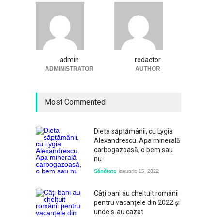
admin
redactor
ADMINISTRATOR
AUTHOR
Most Commented
Dieta săptămânii, cu Lygia
Alexandrescu. Apa minerală
carbogazoasă, o bem sau
nu
Sănătate
ianuarie 15, 2022
Câţi bani au cheltuit românii
pentru vacanțele din 2022 și
unde s-au cazat