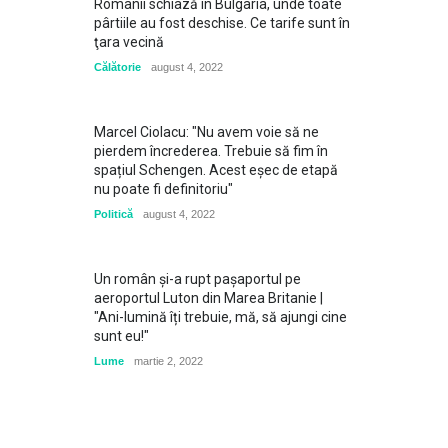
Românii schiază în Bulgaria, unde toate
pârtiile au fost deschise. Ce tarife sunt în
ţara vecină
Călătorie
august 4, 2022
Marcel Ciolacu: "Nu avem voie să ne
pierdem încrederea. Trebuie să fim în
spațiul Schengen. Acest eșec de etapă
nu poate fi definitoriu"
Politică
august 4, 2022
Un român și-a rupt pașaportul pe
aeroportul Luton din Marea Britanie |
"Ani-lumină îți trebuie, mă, să ajungi cine
sunt eu!"
Lume
martie 2, 2022