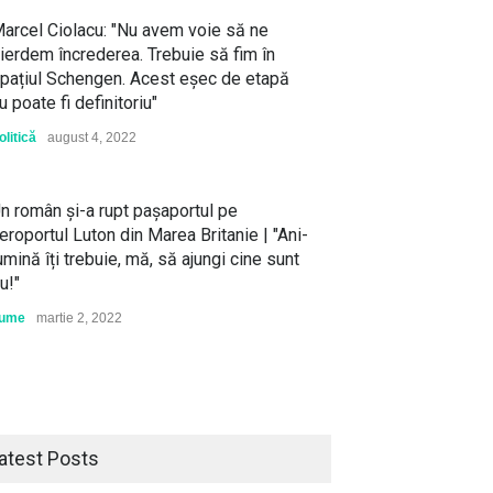
arcel Ciolacu: "Nu avem voie să ne
ierdem încrederea. Trebuie să fim în
pațiul Schengen. Acest eșec de etapă
u poate fi definitoriu"
olitică
august 4, 2022
n român și-a rupt pașaportul pe
eroportul Luton din Marea Britanie | "Ani-
umină îți trebuie, mă, să ajungi cine sunt
u!"
ume
martie 2, 2022
atest Posts