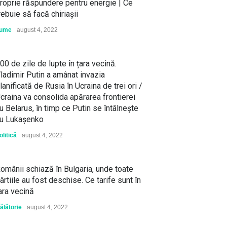
roprie răspundere pentru energie | Ce
rebuie să facă chiriașii
ume
august 4, 2022
00 de zile de lupte în țara vecină.
ladimir Putin a amânat invazia
lanificată de Rusia în Ucraina de trei ori /
craina va consolida apărarea frontierei
u Belarus, în timp ce Putin se întâlneşte
u Lukaşenko
olitică
august 4, 2022
omânii schiază în Bulgaria, unde toate
ârtiile au fost deschise. Ce tarife sunt în
ara vecină
ălătorie
august 4, 2022