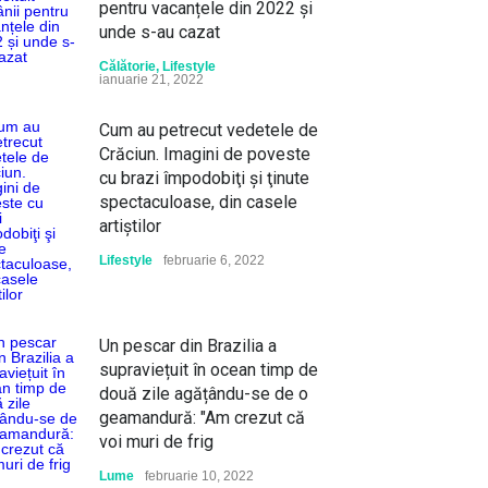
pentru vacanțele din 2022 și
unde s-au cazat
Călătorie
,
Lifestyle
ianuarie 21, 2022
Cum au petrecut vedetele de
Crăciun. Imagini de poveste
cu brazi împodobiţi şi ţinute
spectaculoase, din casele
artiştilor
Lifestyle
februarie 6, 2022
Un pescar din Brazilia a
supraviețuit în ocean timp de
două zile agățându-se de o
geamandură: "Am crezut că
voi muri de frig
Lume
februarie 10, 2022