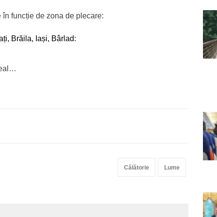
 în funcție de zona de plecare:
, Brăila, Iași, Bârlad:
deal…
Călătorie
Lume