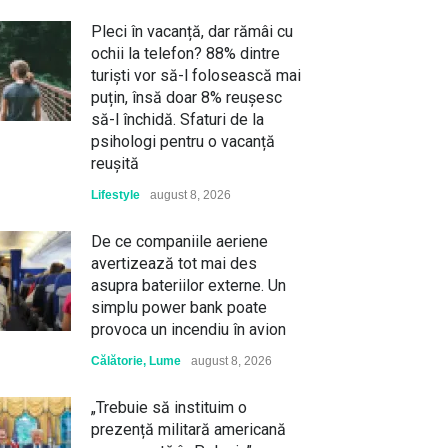
Pleci în vacanță, dar rămâi cu
ochii la telefon? 88% dintre
turiști vor să-l folosească mai
puțin, însă doar 8% reușesc
să-l închidă. Sfaturi de la
psihologi pentru o vacanță
reușită
Lifestyle
august 8, 2026
De ce companiile aeriene
avertizează tot mai des
asupra bateriilor externe. Un
simplu power bank poate
provoca un incendiu în avion
Călătorie
,
Lume
august 8, 2026
„Trebuie să instituim o
prezență militară americană