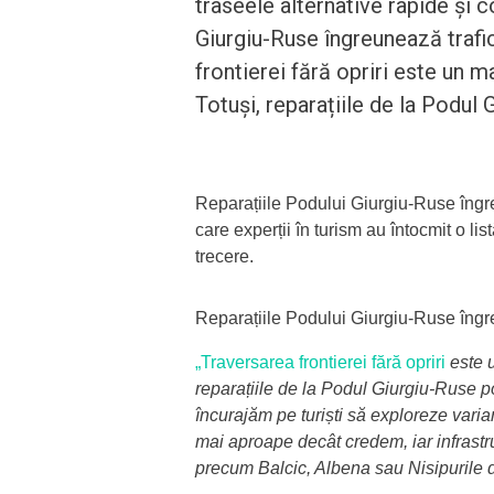
traseele alternative rapide și c
Giurgiu-Ruse îngreunează trafic
frontierei fără opriri este un 
Totuși, reparațiile de la Podul
Reparațiile Podului Giurgiu-Ruse îngreu
care experții în turism au întocmit o lis
trecere.
Reparațiile Podului Giurgiu-Ruse îngre
„Traversarea frontierei fără opriri
este 
reparațiile de la Podul Giurgiu-Ruse po
încurajăm pe turiști să exploreze varian
mai aproape decât credem, iar infrastru
precum Balcic, Albena sau Nisipurile 