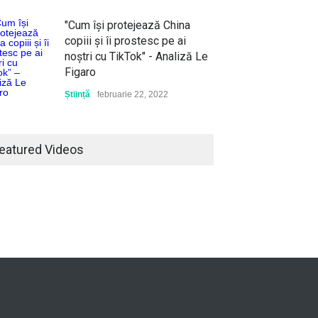
"Cum își protejează China
copiii și îi prostesc pe ai
noștri cu TikTok" - Analiză Le
Figaro
Știință
februarie 22, 2022
eatured Videos