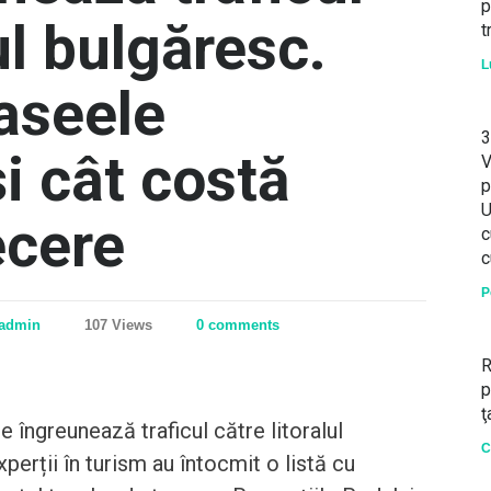
p
ul bulgăresc.
t
L
raseele
3
și cât costă
V
p
U
ecere
c
c
P
admin
107 Views
0 comments
R
p
ţ
 îngreunează traficul către litoralul
C
perții în turism au întocmit o listă cu