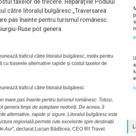
ostul taxelor de trecere. Reparațiile Podului
M
ul către litoralul bulgăresc „Traversarea
p
mare pas înainte pentru turismul românesc.
s
 Giurgiu-Ruse pot genera
n
P
nează traficul către litoralul bulgăresc, motiv pentru
U
tă cu traseele alternative rapide și costul taxelor de
a
l
e
unează traficul către litoralul bulgăresc
L
un mare pas înainte pentru turismul românesc. Totuși,
t genera timpi de așteptare nedoriți. De aceea, îi
te alternative, rapide și sigure. Litoralul bulgăresc este
ctura regională permite rute excelente spre destinații
L
de Aur”
, declarat Lucian Bădîrcea, CEO IRI Travel.