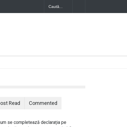
s asupra
rovoca un
ost Read
Commented
um se completează declarația pe