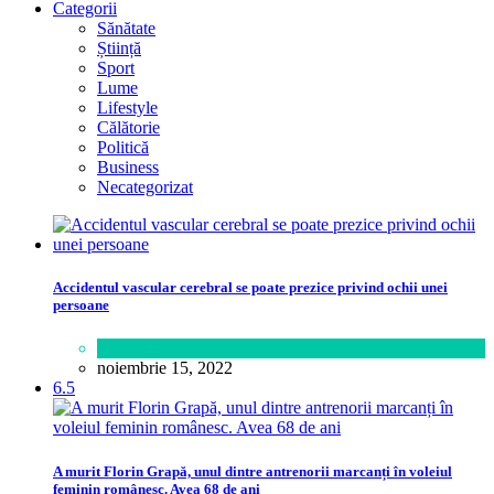
Categorii
Sănătate
Știință
Sport
Lume
Lifestyle
Călătorie
Politică
Business
Necategorizat
Accidentul vascular cerebral se poate prezice privind ochii unei
persoane
Sănătate
noiembrie 15, 2022
6.5
A murit Florin Grapă, unul dintre antrenorii marcanți în voleiul
feminin românesc. Avea 68 de ani