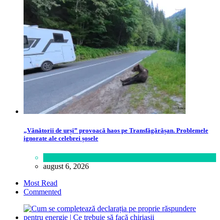
„Vânătorii de urși” provoacă haos pe Transfăgărășan. Problemele
ignorate ale celebrei șosele
Călătorie
,
Lume
august 6, 2026
Most Read
Commented