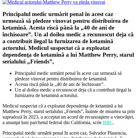
Principalul medic urmărit penal în acest caz
urmează să pledeze vinovat pentru distribuirea de
ketamină. Acesta riscă până la „40 de ani de
închisoare”. Un al doilea medic a recunoscut deja că
a contribuit ilegal la furnizarea de ketamină
actorului. Medicul suspectat că a exploatat
dependenţa de ketamină a lui Matthew Perry, starul
serialului „Friends”,
Principalul medic urmărit penal în acest caz urmează să
pledeze vinovat pentru distribuirea de ketamină.
Acesta riscă până la „40 de ani de închisoare”.
Un al doilea medic a recunoscut deja că a contribuit ilegal la
furnizarea de ketamină actorului.
Medicul suspectat că a exploatat dependenţa de ketamină a lui
Matthew Perry, starul serialului „Friends”, înainte de moartea sa prin
supradoză în 2023, a acceptat un acord de recunoaştere a vinovăţiei,
a anunţat luni parchetul federal din California, scrie
BBC
.
Principalul medic urmărit penal în acest caz, Salvador Plasencia,