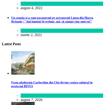
Politică
august 4, 2022
Un român și-a rupt pașaportul pe aeroportul Luton din Marea
Britanie | "Ani-lumină îți trebuie, mă, să ajungi cine sunt eu!"
Lume
martie 2, 2022
Latest Posts
Fosta platformă Carbochim din Cluj devine centru cultural în
proiectul RIVUS
Lifestyle
august 7, 2026