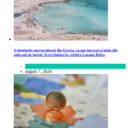
O destinație spectaculoasă din Grecia, cu ape turcoaz și nisip alb,
sufocată de turiști. Acces limitat la celebra Laguna Balos
Călătorie
,
Lume
august 7, 2026