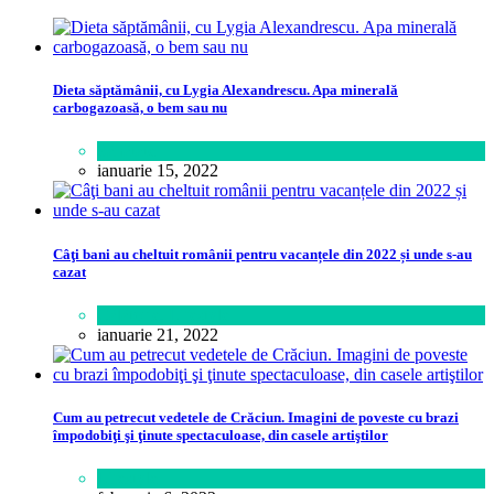
Dieta săptămânii, cu Lygia Alexandrescu. Apa minerală
carbogazoasă, o bem sau nu
Sănătate
ianuarie 15, 2022
Câţi bani au cheltuit românii pentru vacanțele din 2022 și unde s-au
cazat
Călătorie
,
Lifestyle
ianuarie 21, 2022
Cum au petrecut vedetele de Crăciun. Imagini de poveste cu brazi
împodobiţi şi ţinute spectaculoase, din casele artiştilor
Lifestyle