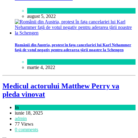
Sport
august 5, 2022
Românii din Austria, protest în fața cancelariei lui Karl Nehammer
față de votul negativ pentru aderarea țării noastre la Schengen
Lume
martie 4, 2022
Medicul actorului Matthew Perry va
pleda vinovat
In
Lifestyle
iunie 18, 2025
admin
77 Views
0 comments