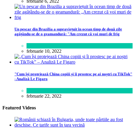
februarie 6, 2022
Un pescar din Brazilia a supraviețuit în ocean timp de două zile
agățându-se de o geamandură: "Am crezut că voi muri de frig
Lume
februarie 10, 2022
"Cum își protejează China copiii și îi prostesc pe ai noștri cu TikTok"
- Analiză Le Figaro
Știință
februarie 22, 2022
Featured Videos