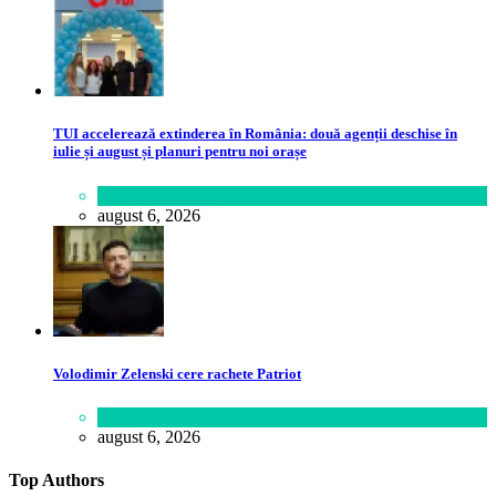
TUI accelerează extinderea în România: două agenții deschise în
iulie și august și planuri pentru noi orașe
Călătorie
,
Lume
august 6, 2026
Volodimir Zelenski cere rachete Patriot
Lifestyle
august 6, 2026
Top Authors