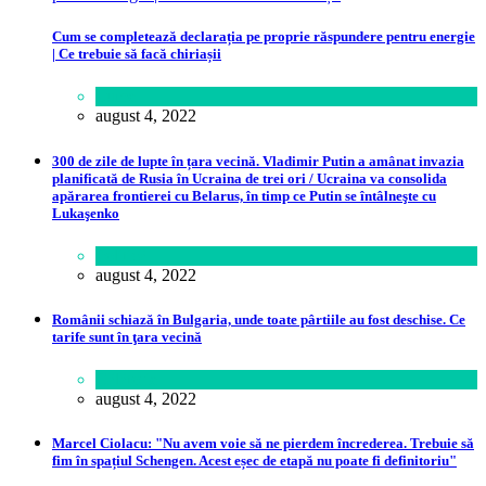
Cum se completează declarația pe proprie răspundere pentru energie
| Ce trebuie să facă chiriașii
Lume
august 4, 2022
300 de zile de lupte în țara vecină. Vladimir Putin a amânat invazia
planificată de Rusia în Ucraina de trei ori / Ucraina va consolida
apărarea frontierei cu Belarus, în timp ce Putin se întâlneşte cu
Lukaşenko
Politică
august 4, 2022
Românii schiază în Bulgaria, unde toate pârtiile au fost deschise. Ce
tarife sunt în ţara vecină
Călătorie
august 4, 2022
Marcel Ciolacu: "Nu avem voie să ne pierdem încrederea. Trebuie să
fim în spațiul Schengen. Acest eșec de etapă nu poate fi definitoriu"