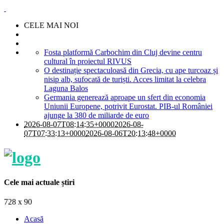
CELE MAI NOI
Fosta platformă Carbochim din Cluj devine centru
cultural în proiectul RIVUS
O destinație spectaculoasă din Grecia, cu ape turcoaz și
nisip alb, sufocată de turiști. Acces limitat la celebra
Laguna Balos
Germania generează aproape un sfert din economia
Uniunii Europene, potrivit Eurostat. PIB-ul României
ajunge la 380 de miliarde de euro
2026-08-07T08:14:35+0000
2026-08-
07T07:33:13+0000
2026-08-06T20:13:48+0000
Cele mai actuale știri
728 x 90
Acasă