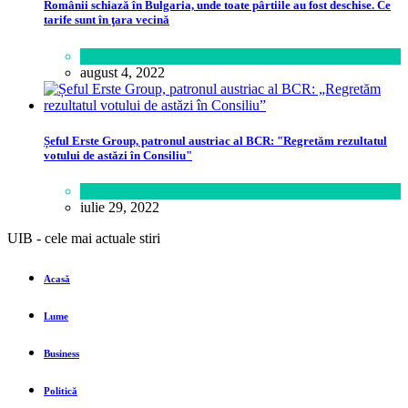
Românii schiază în Bulgaria, unde toate pârtiile au fost deschise. Ce
tarife sunt în ţara vecină
Călătorie
august 4, 2022
Șeful Erste Group, patronul austriac al BCR: "Regretăm rezultatul
votului de astăzi în Consiliu"
Business
iulie 29, 2022
UIB - cele mai actuale stiri
Acasă
Lume
Business
Politică