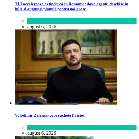
TUI accelerează extinderea în România: două agenții deschise în
iulie și august și planuri pentru noi orașe
Călătorie
,
Lume
august 6, 2026
Volodimir Zelenski cere rachete Patriot
Lifestyle
august 6, 2026