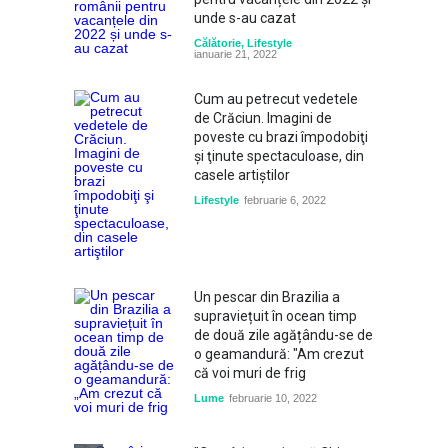
unde s-au cazat
Călătorie
,
Lifestyle
ianuarie 21, 2022
Cum au petrecut vedetele
de Crăciun. Imagini de
poveste cu brazi împodobiţi
şi ţinute spectaculoase, din
casele artiştilor
Lifestyle
februarie 6, 2022
Un pescar din Brazilia a
supraviețuit în ocean timp
de două zile agățându-se de
o geamandură: "Am crezut
că voi muri de frig
Lume
februarie 10, 2022