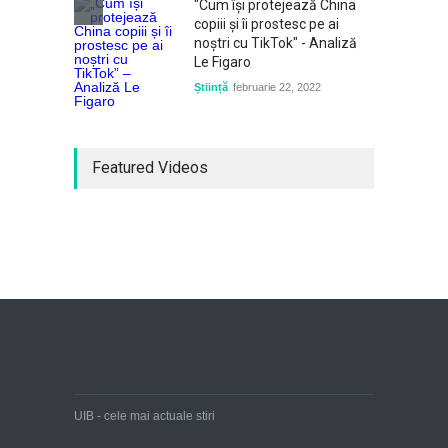
"Cum își protejează China
copiii și îi prostesc pe ai
noștri cu TikTok" - Analiză
Le Figaro
Știință
februarie 22, 2022
Featured Videos
UIB - cele mai actuale stiri