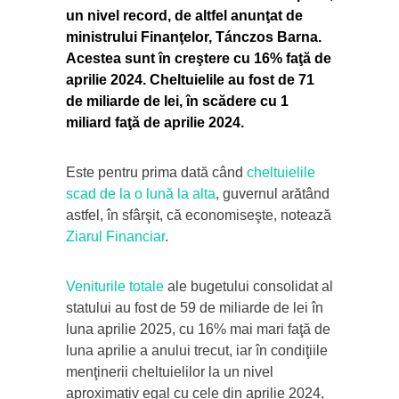
un nivel record, de altfel anunţat de
ministrului Finanţelor, Tánczos Barna.
Acestea sunt în creştere cu 16% faţă de
aprilie 2024.
Cheltuielile au fost de 71
de miliarde de lei, în scădere cu 1
miliard faţă de aprilie 2024.
Este pentru prima dată când
cheltuielile
scad de la o lună la alta
, guvernul arătând
astfel, în sfârşit, că economiseşte, notează
Ziarul Financiar
.
Veniturile totale
ale bugetului consolidat al
statului au fost de 59 de miliarde de lei în
luna aprilie 2025, cu 16% mai mari faţă de
luna aprilie a anului trecut, iar în condiţiile
menţinerii cheltuielilor la un nivel
aproximativ egal cu cele din aprilie 2024,