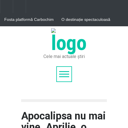
Fosta platformă Carbochim
O destinație spectaculoasă
din Cluj devine centru
din Grecia, cu ape turcoaz
cultural în proiectul RIVUS
și nisip alb, sufocată de
turiști. Acces limitat la
Germania generează
celebra Laguna Balos
aproape un sfert din
economia Uniunii Europene,
potrivit Eurostat. PIB-ul
României ajunge la 380 de
miliarde de euro
Cele mai actuale știri
Apocalipsa nu mai
vine. Aprilie, o