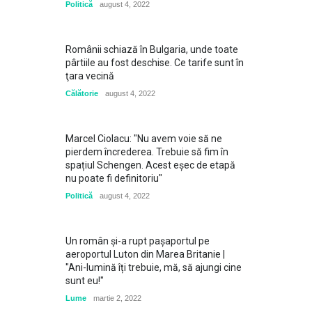
Politică
august 4, 2022
Românii schiază în Bulgaria, unde toate
pârtiile au fost deschise. Ce tarife sunt în
ţara vecină
Călătorie
august 4, 2022
Marcel Ciolacu: "Nu avem voie să ne
pierdem încrederea. Trebuie să fim în
spațiul Schengen. Acest eșec de etapă
nu poate fi definitoriu"
Politică
august 4, 2022
Un român și-a rupt pașaportul pe
aeroportul Luton din Marea Britanie |
"Ani-lumină îți trebuie, mă, să ajungi cine
sunt eu!"
Lume
martie 2, 2022