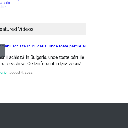
Un pescar din Brazilia a
supraviețuit în ocean timp de
eatured Videos
două zile agățându-se de o
geamandură: "Am crezut că
voi muri de frig
Lume
februarie 10, 2022
nii schiază în Bulgaria, unde toate pârtiile
ost deschise. Ce tarife sunt în ţara vecină
"Cum își protejează China
orie
august 4, 2022
copiii și îi prostesc pe ai
noștri cu TikTok" - Analiză Le
Figaro
Știință
februarie 22, 2022