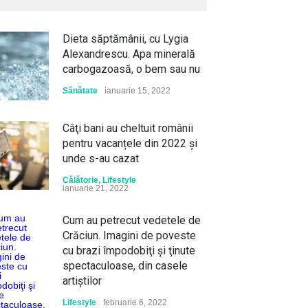
 mulți turiști nu au auzit.
Museum of Art dedică prima
Lifestyle
august 5, 2026
 aproape 900 de ani de
mare retrospectivă
Dieta săptămânii, cu Lygia
rie, străduțe de poveste,
designerului și aduce în prim-
Alexandrescu. Apa minerală
le și castele medievale
plan atât creațiile sale, cât și
carbogazoasă, o bem sau nu
controversele care i-au
orie
,
Lume
august 5, 2026
marcat cariera – Aleph News
Sănătate
ianuarie 15, 2022
Lifestyle
august 5, 2026
Câţi bani au cheltuit românii
pentru vacanțele din 2022 și
unde s-au cazat
Călătorie
,
Lifestyle
ianuarie 21, 2022
Cum au petrecut vedetele de
Crăciun. Imagini de poveste
cu brazi împodobiţi şi ţinute
spectaculoase, din casele
artiştilor
Lifestyle
februarie 6, 2022