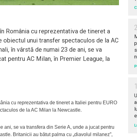
C
t în România cu reprezentativa de tineret a
M
e obiectul unui transfer spectaculos de la AC
p
li, în vârstă de numai 23 de ani, se va
s
n
ucat pentru AC Milan, în Premier League, la
P
U
a
mânia cu reprezentativa de tineret a Italiei pentru EURO
l
ectaculos de la AC Milan la Newcastle.
e
L
 ani, se va transfera din Serie A, unde a jucat pentru
tle. Britanicii au bătut palma cu „diavolul milanez”,