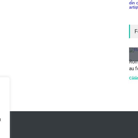
F
Româ
au f
Călăt
t