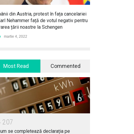
nii din Austria, protest în fața cancelariei
Karl Nehammer față de votul negativ pentru
area țării noastre la Schengen
e
martie 4, 2022
Most Read
Commented
4
2
0
7
um se completează declarația pe