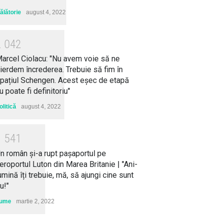
ălătorie
august 4, 2022
2
0
4
2
arcel Ciolacu: "Nu avem voie să ne
ierdem încrederea. Trebuie să fim în
pațiul Schengen. Acest eșec de etapă
u poate fi definitoriu"
olitică
august 4, 2022
1
5
4
1
n român și-a rupt pașaportul pe
eroportul Luton din Marea Britanie | "Ani-
umină îți trebuie, mă, să ajungi cine sunt
u!"
ume
martie 2, 2022