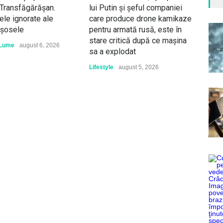
Transfăgărășan.
lui Putin și șeful companiei
care
le ignorate ale
care produce drone kamikaze
Are
 șosele
pentru armată rusă, este în
isto
stare critică după ce mașina
cana
Lume
august 6, 2026
sa a explodat
Călăt
Lifestyle
august 5, 2026