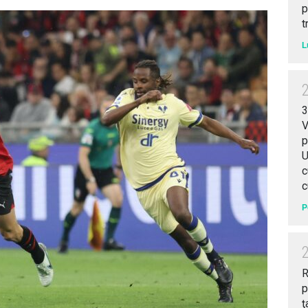
p
t
L
3
V
p
U
c
c
P
R
p
ţ