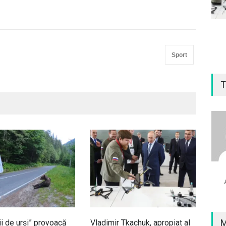
Sport
T
M
ii de urși” provoacă
Vladimir Tkachuk, apropiat al
Ora