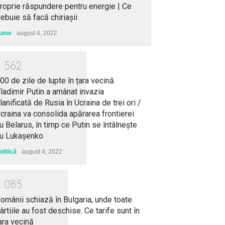
roprie răspundere pentru energie | Ce
rebuie să facă chiriașii
ume
august 4, 2022
2
5
6
2
00 de zile de lupte în țara vecină.
ladimir Putin a amânat invazia
lanificată de Rusia în Ucraina de trei ori /
craina va consolida apărarea frontierei
u Belarus, în timp ce Putin se întâlneşte
u Lukaşenko
olitică
august 4, 2022
2
0
8
5
omânii schiază în Bulgaria, unde toate
ârtiile au fost deschise. Ce tarife sunt în
ara vecină