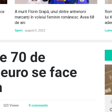
ice
A murit Florin Grapă, unul dintre antrenorii
Româ
marcanți în voleiul feminin românesc. Avea 68
lui 
de ani
ader
Sport
august 5, 2022
Lum
de 70 de
 euro se face
a
123 Views
0 comments
C