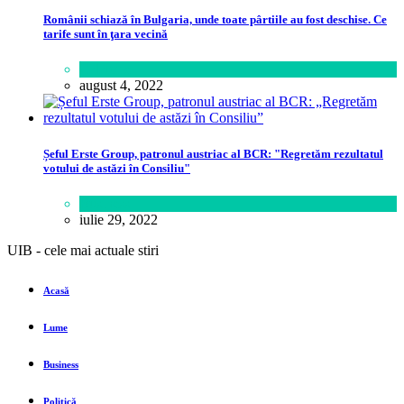
Românii schiază în Bulgaria, unde toate pârtiile au fost deschise. Ce
tarife sunt în ţara vecină
Călătorie
august 4, 2022
Șeful Erste Group, patronul austriac al BCR: "Regretăm rezultatul
votului de astăzi în Consiliu"
Business
iulie 29, 2022
UIB - cele mai actuale stiri
Acasă
Lume
Business
Politică