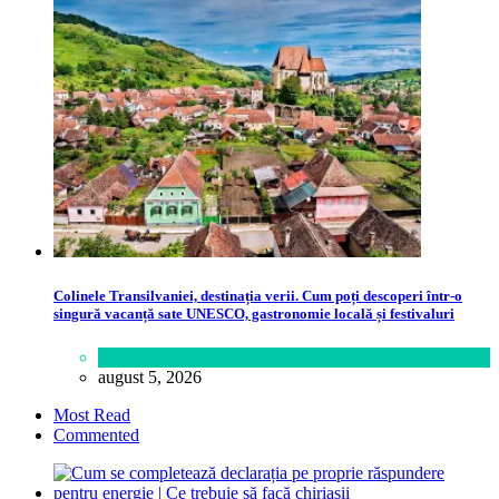
Colinele Transilvaniei, destinația verii. Cum poți descoperi într-o
singură vacanță sate UNESCO, gastronomie locală și festivaluri
Călătorie
,
Lume
august 5, 2026
Most Read
Commented