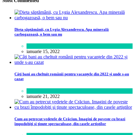
Most Commented
Dieta săptămânii, cu Lygia Alexandrescu. Apa minerală
carbogazoasă, o bem sau nu
Sănătate
ianuarie 15, 2022
Câţi bani au cheltuit românii pentru vacanțele din 2022 și unde s-au
cazat
Călătorie
,
Lifestyle
ianuarie 21, 2022
Cum au petrecut vedetele de Crăciun. Imagini de poveste cu brazi
împodobiţi şi ţinute spectaculoase, din casele artiştilor