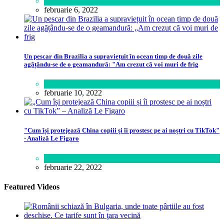
Lifestyle
februarie 6, 2022
Un pescar din Brazilia a supraviețuit în ocean timp de două zile
agățându-se de o geamandură: "Am crezut că voi muri de frig
Lume
februarie 10, 2022
"Cum își protejează China copiii și îi prostesc pe ai noștri cu TikTok"
- Analiză Le Figaro
Știință
februarie 22, 2022
Featured Videos