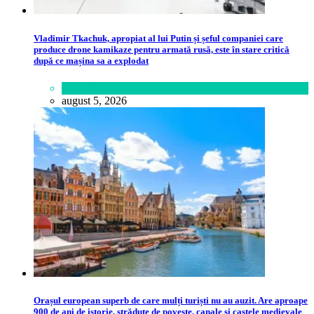
Vladimir Tkachuk, apropiat al lui Putin și șeful companiei care
produce drone kamikaze pentru armată rusă, este în stare critică
după ce mașina sa a explodat
Lifestyle
august 5, 2026
Orașul european superb de care mulți turiști nu au auzit. Are aproape
900 de ani de istorie, străduțe de poveste, canale și castele medievale