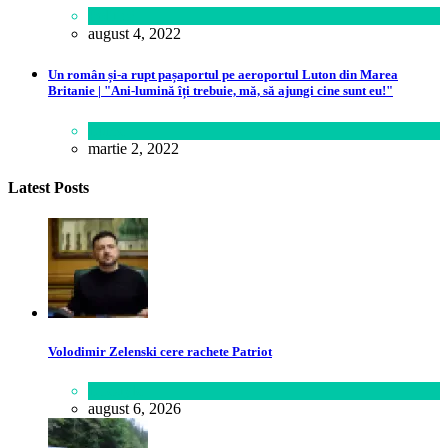
Politică
august 4, 2022
Un român și-a rupt pașaportul pe aeroportul Luton din Marea
Britanie | "Ani-lumină îți trebuie, mă, să ajungi cine sunt eu!"
Lume
martie 2, 2022
Latest Posts
Volodimir Zelenski cere rachete Patriot
Lifestyle
august 6, 2026