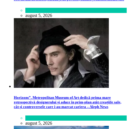
Călătorie
,
Lume
august 5, 2026
Horizons”. Metropolitan Museum of Art dedică prima mare
retrospectivă designerului și aduce în prim-plan atât creațiile sale,
cât și controversele care i-au marcat cariera – Aleph News
Lifestyle
august 5, 2026