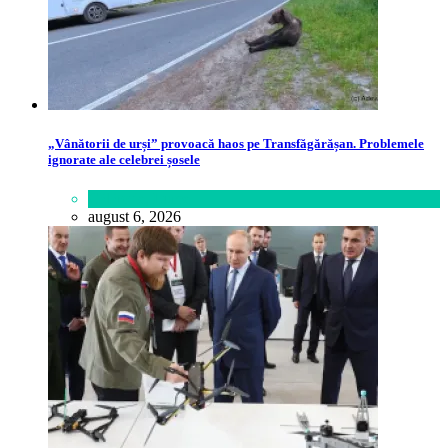
„Vânătorii de urși” provoacă haos pe Transfăgărășan. Problemele
ignorate ale celebrei șosele
Călătorie
,
Lume
august 6, 2026