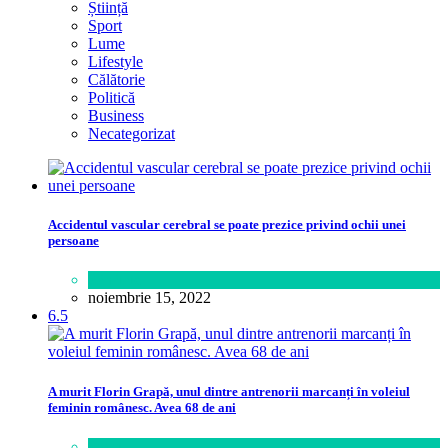
Știință
Sport
Lume
Lifestyle
Călătorie
Politică
Business
Necategorizat
Accidentul vascular cerebral se poate prezice privind ochii unei
persoane
Sănătate
noiembrie 15, 2022
6.5
A murit Florin Grapă, unul dintre antrenorii marcanți în voleiul
feminin românesc. Avea 68 de ani
Sport