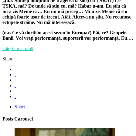
„(n.r. Sunteți mulțumit de tragerea la sorți cu ȚSKA?) Ce
ȚSKA, mă? De unde să știu eu, mă? Habar n-am. Eu știu că
mi-a zis Meme că… Eu nu mă pricep… Mi-a zis Meme că e o
echipă foarte ușor de trecut. Atât. Altceva nu știu. Nu recunosc
echipele străine. Nu mă interesează.
(n.r. Ce vă doriți în acest sezon în Europa?) Păi, ce? Grupele.
Banii. Voi vreți performanță, suporterii vor performanță. Eu,…
Citeşte mai mult
Share:
Sport
Posts Carousel