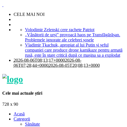
CELE MAI NOI
Volodimir Zelenski cere rachete Patriot
„Vânătorii de urși” provoacă haos pe Transfăgărășan.
Problemele ignorate ale celebrei șosele
Vladimir Tkachuk, apropiat al lui Putin și șeful
companiei care produce drone kamikaze pentru armată
rusă, este în stare critică după ce mașina sa a explodat
2026-08-06T08:13:17+0000
2026-08-
06T07:28:44+0000
2026-08-05T20:08:13+0000
Cele mai actuale știri
728 x 90
Acasă
Categorii
Sănătate