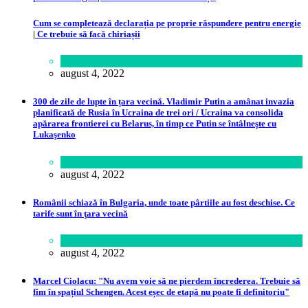
Cum se completează declarația pe proprie răspundere pentru energie
| Ce trebuie să facă chiriașii
Lume
august 4, 2022
300 de zile de lupte în țara vecină. Vladimir Putin a amânat invazia
planificată de Rusia în Ucraina de trei ori / Ucraina va consolida
apărarea frontierei cu Belarus, în timp ce Putin se întâlneşte cu
Lukaşenko
Politică
august 4, 2022
Românii schiază în Bulgaria, unde toate pârtiile au fost deschise. Ce
tarife sunt în ţara vecină
Călătorie
august 4, 2022
Marcel Ciolacu: "Nu avem voie să ne pierdem încrederea. Trebuie să
fim în spațiul Schengen. Acest eșec de etapă nu poate fi definitoriu"