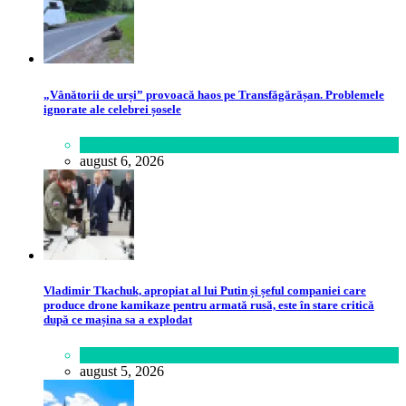
„Vânătorii de urși” provoacă haos pe Transfăgărășan. Problemele
ignorate ale celebrei șosele
Călătorie
,
Lume
august 6, 2026
Vladimir Tkachuk, apropiat al lui Putin și șeful companiei care
produce drone kamikaze pentru armată rusă, este în stare critică
după ce mașina sa a explodat
Lifestyle
august 5, 2026