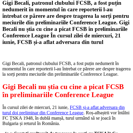
Gigi Becali, patronul clubului FCSB, a fost puțin
nedumerit în momentul în care reporterii l-au
întrebat ce părere are despre tragerea la sorți pentru
meciurile din preliminariile Conference League. Gigi
Becali nu știa cu cine a picat FCSB în preliminariile
Conference League În cursul zilei de miercuri, 21
iunie, FCSB și-a aflat adversara din turul
Gigi Becali, patronul clubului FCSB, a fost puțin nedumerit în
momentul în care reporterii l-au întrebat ce părere are despre tragerea
la sorți pentru meciurile din preliminariile Conference League.
Gigi Becali nu știa cu cine a picat FCSB
în preliminariile Conference League
În cursul zilei de miercuri, 21 iunie,
FCSB și-a aflat adversara din
turul doi preliminar din Conference League
. Roș-albaștrii vor întâlni
FC ȚSKA 1948, în dublă manșă, turul urmând să se joacă în
Bulgaria și returul în România.