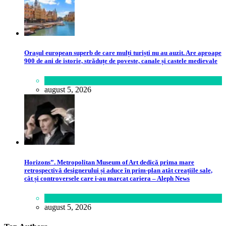
Orașul european superb de care mulți turiști nu au auzit. Are aproape
900 de ani de istorie, străduțe de poveste, canale și castele medievale
Călătorie
,
Lume
august 5, 2026
Horizons”. Metropolitan Museum of Art dedică prima mare
retrospectivă designerului și aduce în prim-plan atât creațiile sale,
cât și controversele care i-au marcat cariera – Aleph News
Lifestyle
august 5, 2026