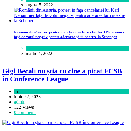
august 5, 2022
Românii din Austria, protest în fața cancelariei lui Karl Nehammer
față de votul negativ pentru aderarea țării noastre la Schengen
Lume
martie 4, 2022
Gigi Becali nu știa cu cine a picat FCSB
în Conference League
In
Sport
iunie 22, 2023
admin
122 Views
0 comments