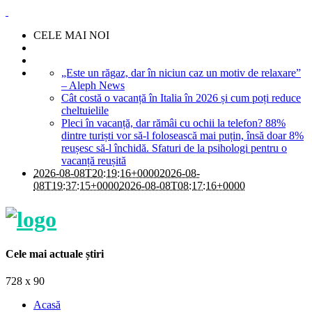
CELE MAI NOI
„Este un răgaz, dar în niciun caz un motiv de relaxare”
– Aleph News
Cât costă o vacanță în Italia în 2026 și cum poți reduce
cheltuielile
Pleci în vacanță, dar rămâi cu ochii la telefon? 88%
dintre turiști vor să-l folosească mai puțin, însă doar 8%
reușesc să-l închidă. Sfaturi de la psihologi pentru o
vacanță reușită
2026-08-08T20:19:16+0000
2026-08-
08T19:37:15+0000
2026-08-08T08:17:16+0000
Cele mai actuale știri
728 x 90
Acasă