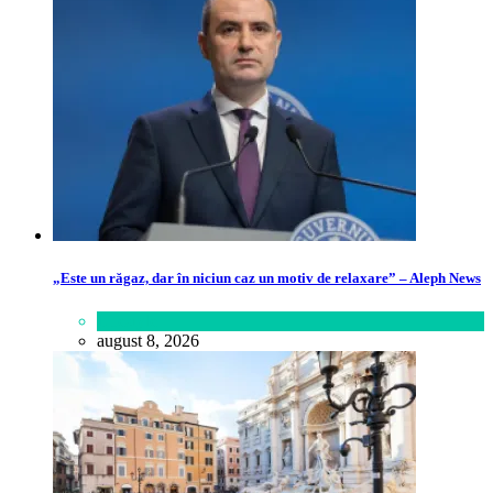
„Este un răgaz, dar în niciun caz un motiv de relaxare” – Aleph News
Lifestyle
august 8, 2026