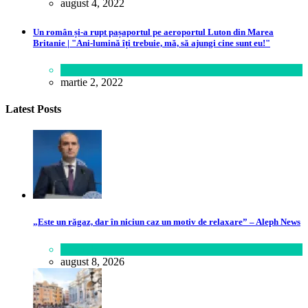
august 4, 2022
Un român și-a rupt pașaportul pe aeroportul Luton din Marea
Britanie | "Ani-lumină îți trebuie, mă, să ajungi cine sunt eu!"
Lume
martie 2, 2022
Latest Posts
„Este un răgaz, dar în niciun caz un motiv de relaxare” – Aleph News
Lifestyle
august 8, 2026