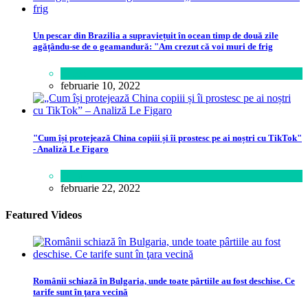
Un pescar din Brazilia a supraviețuit în ocean timp de două zile
agățându-se de o geamandură: "Am crezut că voi muri de frig
Lume
februarie 10, 2022
"Cum își protejează China copiii și îi prostesc pe ai noștri cu TikTok"
- Analiză Le Figaro
Știință
februarie 22, 2022
Featured Videos
Românii schiază în Bulgaria, unde toate pârtiile au fost deschise. Ce
tarife sunt în ţara vecină