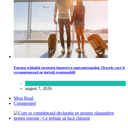
Europa schimbă strategia împotriva supraturismului. Orașele care îi
recompensează pe turiștii responsabili
Călătorie
,
Lume
august 7, 2026
Most Read
Commented