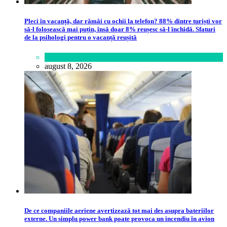
Pleci în vacanță, dar rămâi cu ochii la telefon? 88% dintre turiști vor
să-l folosească mai puțin, însă doar 8% reușesc să-l închidă. Sfaturi
de la psihologi pentru o vacanță reușită
Lifestyle
august 8, 2026
De ce companiile aeriene avertizează tot mai des asupra bateriilor
externe. Un simplu power bank poate provoca un incendiu în avion