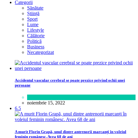
Categorii
Sănătate
Știință
Sport
Lume
Lifestyle
Călătorie
Politică
Business
Necategorizat
Accidentul vascular cerebral se poate prezice privind ochii unei
persoane
Sănătate
noiembrie 15, 2022
6.5
A murit Florin Grapă, unul dintre antrenorii marcanți în voleiul
feminin românesc. Avea 68 de ani