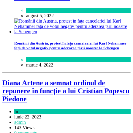
Sport
august 5, 2022
Românii din Austria, protest în fața cancelariei lui Karl Nehammer
față de votul negativ pentru aderarea țării noastre la Schengen
Lume
martie 4, 2022
Diana Artene a semnat ordinul de
repunere în funcţie a lui Cristian Popescu
Piedone
In
Politică
iunie 22, 2023
admin
143 Views
0 comments