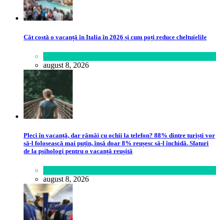
Cât costă o vacanță în Italia în 2026 și cum poți reduce cheltuielile
Călătorie
,
Lume
august 8, 2026
Pleci în vacanță, dar rămâi cu ochii la telefon? 88% dintre turiști vor
să-l folosească mai puțin, însă doar 8% reușesc să-l închidă. Sfaturi
de la psihologi pentru o vacanță reușită
Lifestyle
august 8, 2026