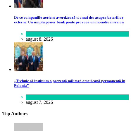
De ce companiile aeriene avertizează tot mai des asupra bateriilor
externe. Un simplu power bank poate provoca un incendiu în avion
Călătorie
,
Lume
august 8, 2026
„Trebuie să instituim o prezență militară americană permanentă în
Polonia”
Lifestyle
august 7, 2026
Top Authors