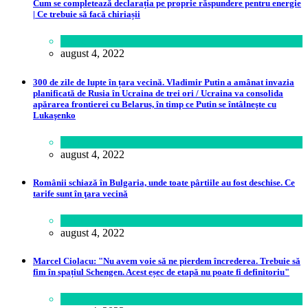
Cum se completează declarația pe proprie răspundere pentru energie
| Ce trebuie să facă chiriașii
Lume
august 4, 2022
300 de zile de lupte în țara vecină. Vladimir Putin a amânat invazia
planificată de Rusia în Ucraina de trei ori / Ucraina va consolida
apărarea frontierei cu Belarus, în timp ce Putin se întâlneşte cu
Lukaşenko
Politică
august 4, 2022
Românii schiază în Bulgaria, unde toate pârtiile au fost deschise. Ce
tarife sunt în ţara vecină
Călătorie
august 4, 2022
Marcel Ciolacu: "Nu avem voie să ne pierdem încrederea. Trebuie să
fim în spațiul Schengen. Acest eșec de etapă nu poate fi definitoriu"
Politică