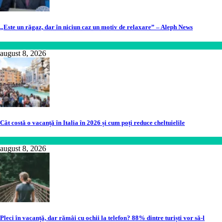
„Este un răgaz, dar în niciun caz un motiv de relaxare” – Aleph News
Lifestyle
august 8, 2026
Cât costă o vacanță în Italia în 2026 și cum poți reduce cheltuielile
Călătorie
,
Lume
august 8, 2026
Pleci în vacanță, dar rămâi cu ochii la telefon? 88% dintre turiști vor să-l