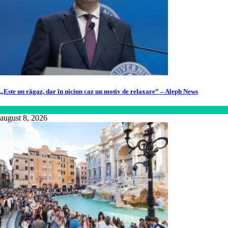
„Este un răgaz, dar în niciun caz un motiv de relaxare” – Aleph News
Lifestyle
august 8, 2026