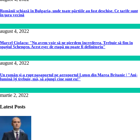
Românii schiază în Bulgaria, unde toate pârtiile au fost deschise. Ce tarife sunt
în ţara vecină
Călătorie
august 4, 2022
Marcel Ciolacu: "Nu avem voie să ne pierdem încrederea. Trebuie să fim în
spațiul Schengen. Acest eșec de etapă nu poate fi definitoriu"
Politică
august 4, 2022
Un român și-a rupt pașaportul pe aeroportul Luton din Marea Britanie | "Ani-
lumină îți trebuie, mă, să ajungi cine sunt eu!"
Lume
martie 2, 2022
Latest Posts