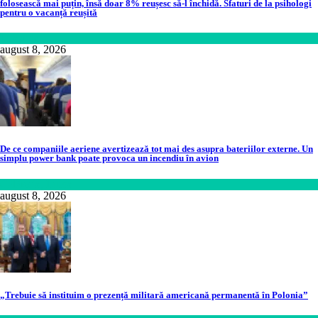
folosească mai puțin, însă doar 8% reușesc să-l închidă. Sfaturi de la psihologi
pentru o vacanță reușită
Lifestyle
august 8, 2026
De ce companiile aeriene avertizează tot mai des asupra bateriilor externe. Un
simplu power bank poate provoca un incendiu în avion
Călătorie
,
Lume
august 8, 2026
„Trebuie să instituim o prezență militară americană permanentă în Polonia”