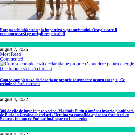
Europa schimbă strategia împotriva supraturismului. Orașele care îi
recompensează pe turiștii responsabili
Călătorie
,
Lume
august 7, 2026
Most Read
Commented
Cum se completează declarația pe proprie răspundere pentru energie | Ce
trebuie să facă chiriașii
Lume
august 4, 2022
300 de zile de lupte în țara vecină. Vladimir Putin a amânat invazia planificată
de Rusia în Ucraina de trei ori / Ucraina va consolida apărarea frontierei cu
Belarus, în timp ce Putin se întâlneşte cu Lukaşenko
Politică
august 4, 2022