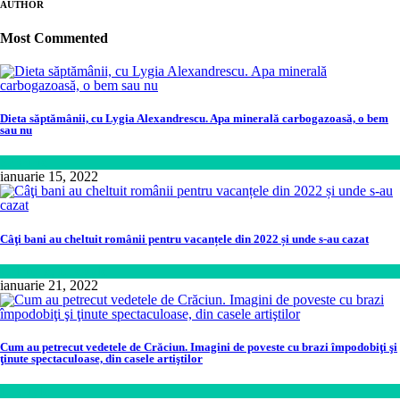
AUTHOR
Most Commented
Dieta săptămânii, cu Lygia Alexandrescu. Apa minerală carbogazoasă, o bem
sau nu
Sănătate
ianuarie 15, 2022
Câţi bani au cheltuit românii pentru vacanțele din 2022 și unde s-au cazat
Călătorie
,
Lifestyle
ianuarie 21, 2022
Cum au petrecut vedetele de Crăciun. Imagini de poveste cu brazi împodobiţi şi
ţinute spectaculoase, din casele artiştilor
Lifestyle