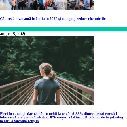
Cât costă o vacanță în Italia în 2026 și cum poți reduce cheltuielile
Călătorie
,
Lume
august 8, 2026
Pleci în vacanță, dar rămâi cu ochii la telefon? 88% dintre turiști vor să-l
folosească mai puțin, însă doar 8% reușesc să-l închidă. Sfaturi de la psihologi
pentru o vacanță reușită