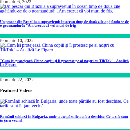
februarie 6, 2022
Un pescar din Brazilia a supraviețuit în ocean timp de două zile agățându-se de
o geamandură: "Am crezut că voi muri de frig
Lume
februarie 10, 2022
"Cum își protejează China copiii și îi prostesc pe ai noștri cu TikTok" - Analiză
Le Figaro
Știință
februarie 22, 2022
Featured Videos
Românii schiază în Bulgaria, unde toate pârtiile au fost deschise. Ce tarife sunt
în ţara vecină