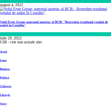
Călătorie
august 4, 2022
Șeful Erste Group, patronul austriac al BCR: "Regretăm rezultatul votului de
astăzi în Consiliu"
Business
iulie 29, 2022
UIB - cele mai actuale stiri
Acasă
Lume
Business
Politică
Călătorie
Lifestyle
Sport