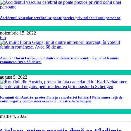
Accidentul vascular cerebral se poate prezice privind ochii unei persoane
Sănătate
noiembrie 15, 2022
6.5
A murit Florin Grapă, unul dintre antrenorii marcanți în voleiul feminin
românesc. Avea 68 de ani
Sport
august 5, 2022
Românii din Austria, protest în fața cancelariei lui Karl Nehammer față de
votul negativ pentru aderarea țării noastre la Schengen
Lume
martie 4, 2022