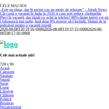
CELE MAI NOI
„Este un răgaz, dar în niciun caz un motiv de relaxare” – Aleph News
Cât costă o vacanță în Italia în 2026 și cum poți reduce cheltuielile
Pleci în vacanță, dar rămâi cu ochii la telefon? 88% dintre turiști vor să-
l folosească mai puțin, însă doar 8% reușesc să-l închidă. Sfaturi de la
psihologi pentru o vacanță reușită
2026-08-08T20:19:16+0000
2026-08-08T19:37:15+0000
2026-08-
08T08:17:16+0000
Cele mai actuale știri
728 x 90
Acasă
Categorii
Sănătate
Știință
Sport
Lume
Lifestyle
Călătorie
Politică
Business
Necategorizat