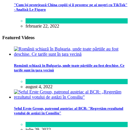
"Cum își protejează China copiii și îi prostesc pe ai noștri cu TikTok"
- Analiză Le Figaro
Știință
februarie 22, 2022
Featured Videos
Românii schiază în Bulgaria, unde toate pârtiile au fost deschise. Ce
tarife sunt în ţara vecină
Călătorie
august 4, 2022
Șeful Erste Group, patronul austriac al BCR: "Regretăm rezultatul
votului de astăzi în Consiliu"
Business
iulie 29, 2022