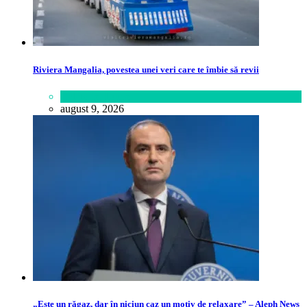
Riviera Mangalia, povestea unei veri care te îmbie să revii
Călătorie
,
Lume
august 9, 2026
„Este un răgaz, dar în niciun caz un motiv de relaxare” – Aleph News