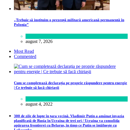
„Trebuie să instituim o prezență militară americană permanentă în
Polonia”
Lifestyle
august 7, 2026
Most Read
Commented
Cum se completează declarația pe proprie răspundere pentru energie
| Ce trebuie să facă chiriașii
Lume
august 4, 2022
300 de zile de lupte în țara vecină. Vladimir Putin a amânat invazia
planificată de Rusia în Ucraina de trei ori / Ucraina va consolida
apărarea frontierei cu Belarus, în timp ce Putin se întâlneşte cu
Lukaşenko