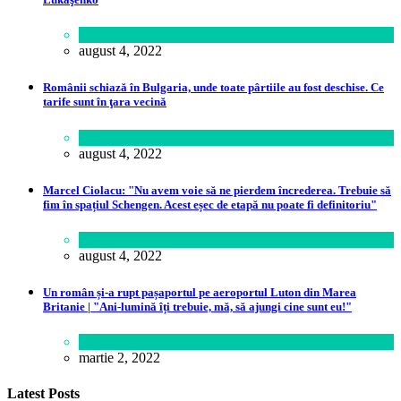
Politică
august 4, 2022
Românii schiază în Bulgaria, unde toate pârtiile au fost deschise. Ce
tarife sunt în ţara vecină
Călătorie
august 4, 2022
Marcel Ciolacu: "Nu avem voie să ne pierdem încrederea. Trebuie să
fim în spațiul Schengen. Acest eșec de etapă nu poate fi definitoriu"
Politică
august 4, 2022
Un român și-a rupt pașaportul pe aeroportul Luton din Marea
Britanie | "Ani-lumină îți trebuie, mă, să ajungi cine sunt eu!"
Lume
martie 2, 2022
Latest Posts