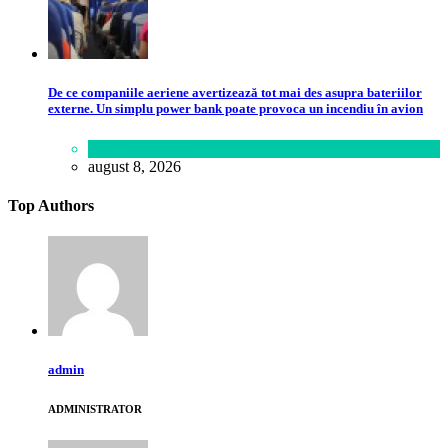
De ce companiile aeriene avertizează tot mai des asupra bateriilor
externe. Un simplu power bank poate provoca un incendiu în avion
Călătorie
,
Lume
august 8, 2026
Top Authors
admin
ADMINISTRATOR