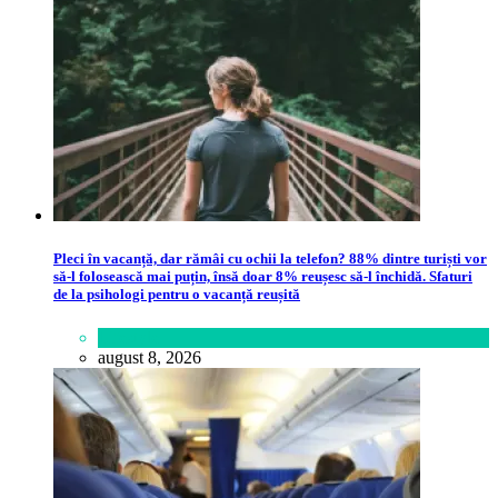
Pleci în vacanță, dar rămâi cu ochii la telefon? 88% dintre turiști vor
să-l folosească mai puțin, însă doar 8% reușesc să-l închidă. Sfaturi
de la psihologi pentru o vacanță reușită
Lifestyle
august 8, 2026