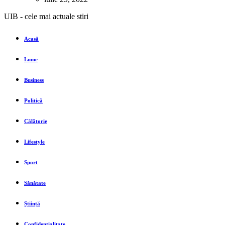
UIB - cele mai actuale stiri
Acasă
Lume
Business
Politică
Călătorie
Lifestyle
Sport
Sănătate
Știință
Confidentialitate