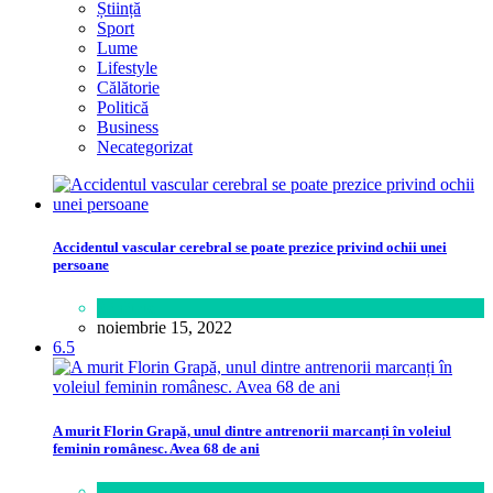
Știință
Sport
Lume
Lifestyle
Călătorie
Politică
Business
Necategorizat
Accidentul vascular cerebral se poate prezice privind ochii unei
persoane
Sănătate
noiembrie 15, 2022
6.5
A murit Florin Grapă, unul dintre antrenorii marcanți în voleiul
feminin românesc. Avea 68 de ani
Sport