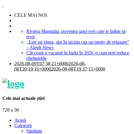
CELE MAI NOI
Riviera Mangalia, povestea unei veri care te îmbie să
revii
„Este un răgaz, dar în niciun caz un motiv de relaxare”
– Aleph News
Cât costă o vacanță în Italia în 2026 și cum poți reduce
cheltuielile
2026-08-09T07:38:21+0000
2026-08-
08T20:19:16+0000
2026-08-08T19:37:15+0000
Cele mai actuale știri
728 x 90
Acasă
Categorii
Sănătate