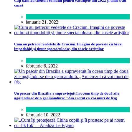
Câţi bani au cheltuit românii pentru vacanțele din 2022 și unde s-au
cazat
Călătorie
,
Lifestyle
ianuarie 21, 2022
Cum au petrecut vedetele de Crăciun. Imagini de poveste cu brazi
împodobiţi şi ţinute spectaculoase, din casele artiştilor
Lifestyle
februarie 6, 2022
Un pescar din Brazilia a supraviețuit în ocean timp de două zile
agățându-se de o geamandură: "Am crezut că voi muri de frig
Lume
februarie 10, 2022