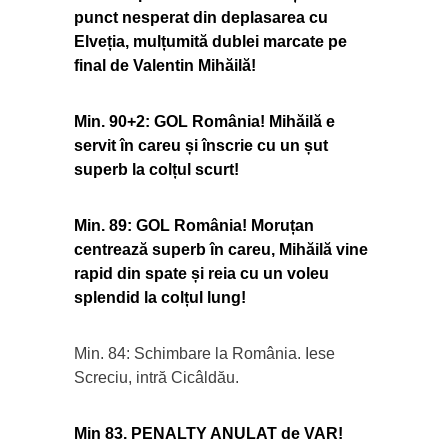
punct nesperat din deplasarea cu
Elveția, mulțumită dublei marcate pe
final de Valentin Mihăilă!
Min. 90+2: GOL România! Mihăilă e
servit în careu și înscrie cu un șut
superb la colțul scurt!
Min. 89: GOL România! Moruțan
centrează superb în careu, Mihăilă vine
rapid din spate și reia cu un voleu
splendid la colțul lung!
Min. 84: Schimbare la România. Iese
Screciu, intră Cicâldău.
Min 83. PENALTY ANULAT de VAR!