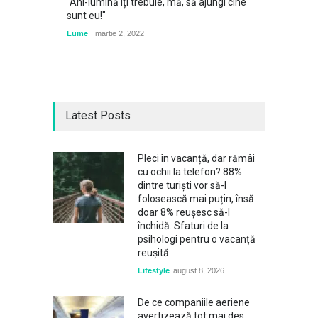
"Ani-lumină îți trebuie, mă, să ajungi cine
sunt eu!"
Lume
martie 2, 2022
Latest Posts
Pleci în vacanță, dar rămâi
cu ochii la telefon? 88%
dintre turiști vor să-l
folosească mai puțin, însă
doar 8% reușesc să-l
închidă. Sfaturi de la
psihologi pentru o vacanță
reușită
Lifestyle
august 8, 2026
De ce companiile aeriene
avertizează tot mai des