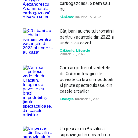
carbogazoasă, o bem sau
nu
Sănătate
ianuarie 15, 2022
Câţi bani au cheltuit românii
pentru vacanțele din 2022 și
unde s-au cazat
Călătorie
,
Lifestyle
ianuarie 21, 2022
Cum au petrecut vedetele
de Crăciun. Imagini de
poveste cu brazi împodobiţi
şi ţinute spectaculoase, din
casele artiştilor
Lifestyle
februarie 6, 2022
Un pescar din Brazilia a
supraviețuit în ocean timp