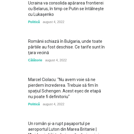
Ucraina va consolida apărarea frontierei
cu Belarus, în timp ce Putin se întâlneşte
cu Lukaşenko
Politică
august 4, 2022
Românii schiază în Bulgaria, unde toate
pârtiile au fost deschise. Ce tarife sunt în
ţara vecină
Călătorie
august 4, 2022
Marcel Ciolacu: "Nu avem voie să ne
pierdem încrederea. Trebuie să fim în
spațiul Schengen. Acest eșec de etapă
nu poate fi definitoriu"
Politică
august 4, 2022
Un român și-a rupt pașaportul pe
aeroportul Luton din Marea Britanie |