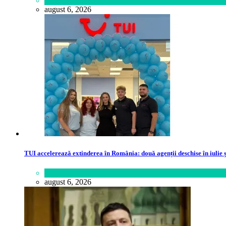
Lifestyle
august 6, 2026
TUI accelerează extinderea în România: două agenții deschise în iulie ș
Călătorie
,
Lume
august 6, 2026