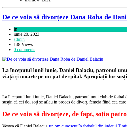
De ce voia să divorțeze Dana Roba de Dani
In
Sport
iunie 20, 2023
admin
138 Views
0 comments
La începutul lunii iunie, Daniel Balaciu, patronul unui
viață și moarte pe un pat de spital. Apropiații lor susți
La începutul lunii iunie, Daniel Balaciu, patronul unui club de fotbal d
susțin că cei doi soți se aflau în proces de divorț, femeia fiind cea care
De ce voia să divorțeze, de fapt, soția pat
Vestea că Daniel Balaciu,
un om cunoscut în fotbalul din județul Timi