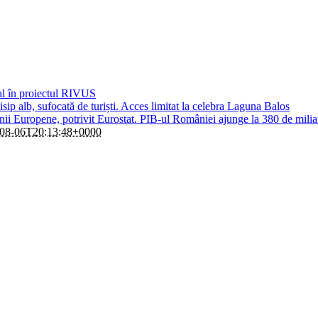
al în proiectul RIVUS
sip alb, sufocată de turiști. Acces limitat la celebra Laguna Balos
i Europene, potrivit Eurostat. PIB-ul României ajunge la 380 de milia
08-06T20:13:48+0000