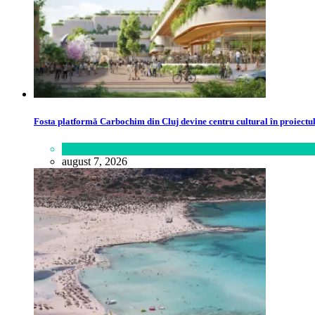
Fosta platformă Carbochim din Cluj devine centru cultural în proiect
Lifestyle
august 7, 2026