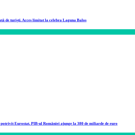
ată de turiști. Acces limitat la celebra Laguna Balos
otrivit Eurostat. PIB-ul României ajunge la 380 de miliarde de euro