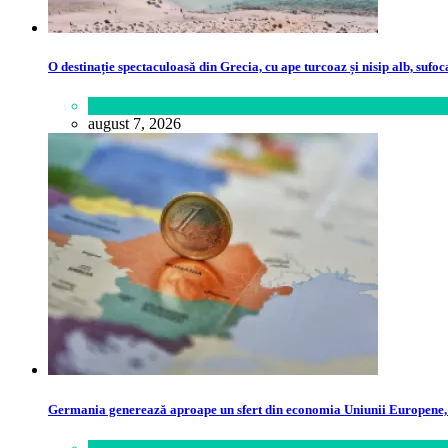
O destinație spectaculoasă din Grecia, cu ape turcoaz și nisip alb, sufoc
Călătorie
,
Lume
august 7, 2026
Germania generează aproape un sfert din economia Uniunii Europene, p