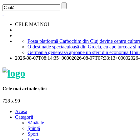
CELE MAI NOI
Fosta platformă Carbochim din Cluj devine centru cultur
O destinație spectaculoasă din Grecia, cu ape turcoaz și ni
Germania generează aproape un sfert din economia Uniuni
2026-08-07T08:14:35+0000
2026-08-07T07:33:13+0000
2026-
Cele mai actuale știri
728 x 90
Acasă
Categorii
Sănătate
Știință
Sport
Lume