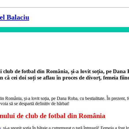
el Balaciu
 club de fotbal din România, și-a lovit soția, pe Dana Ro
n că cei doi soți se aflau în proces de divorț, femeia fiin
in România, și-a lovit soția, pe Dana Roba, cu bestialitate. În prezent, fe
 voia să se despartă definitiv de bărbat!
ronului de club de fotbal din România
ș
, și-a snopit soția în bătaie a cutremurat o țară întreagă! Femeia a fost l