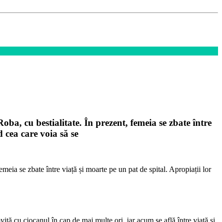
ba, cu bestialitate. În prezent, femeia se zbate între
d cea care voia să se
meia se zbate între viață și moarte pe un pat de spital. Apropiații lor
ovită cu ciocanul în cap de mai multe ori, iar acum se află între viață și