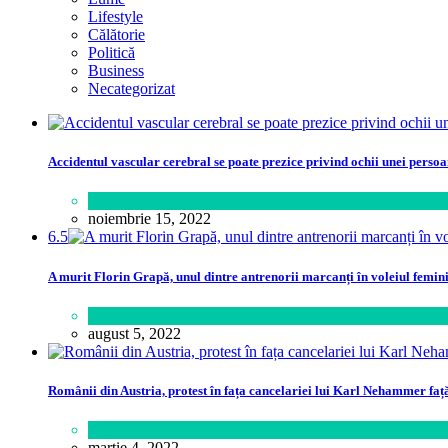
Lifestyle
Călătorie
Politică
Business
Necategorizat
Accidentul vascular cerebral se poate prezice privind ochii unei perso
Sănătate
noiembrie 15, 2022
6.5
A murit Florin Grapă, unul dintre antrenorii marcanți în voleiul femin
Sport
august 5, 2022
Românii din Austria, protest în fața cancelariei lui Karl Nehammer faț
Lume
martie 4, 2022