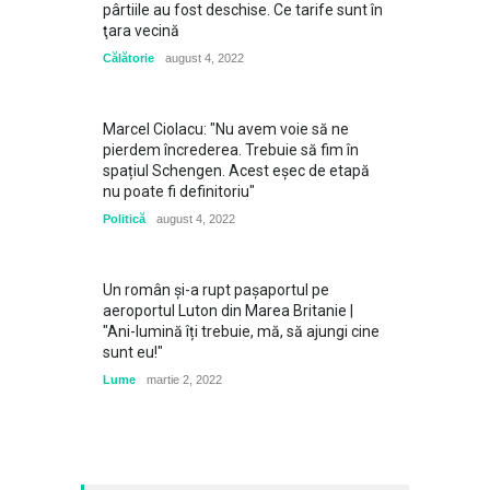
pârtiile au fost deschise. Ce tarife sunt în
ţara vecină
Călătorie
august 4, 2022
Marcel Ciolacu: "Nu avem voie să ne
pierdem încrederea. Trebuie să fim în
spațiul Schengen. Acest eșec de etapă
nu poate fi definitoriu"
Politică
august 4, 2022
Un român și-a rupt pașaportul pe
aeroportul Luton din Marea Britanie |
"Ani-lumină îți trebuie, mă, să ajungi cine
sunt eu!"
Lume
martie 2, 2022