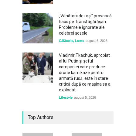
„Vânătorii de urși” provoacă
haos pe Transfăgărășan.
Problemele ignorate ale
celebrei șosele
Călătorie
,
Lume
august 6, 2026
Vladimir Tkachuk, apropiat
al lui Putin și șeful
companiei care produce
drone kamikaze pentru
armată rusă, este în stare
critică după ce mașina sa a
explodat
Lifestyle
august 5, 2026
Top Authors