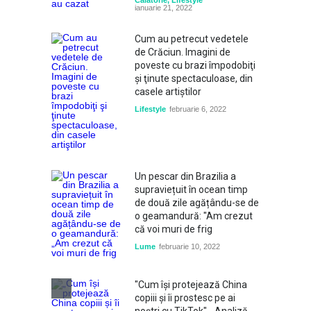
Călătorie
,
Lifestyle
ianuarie 21, 2022
Cum au petrecut vedetele
de Crăciun. Imagini de
poveste cu brazi împodobiţi
şi ţinute spectaculoase, din
casele artiştilor
Lifestyle
februarie 6, 2022
Un pescar din Brazilia a
supraviețuit în ocean timp
de două zile agățându-se de
o geamandură: "Am crezut
că voi muri de frig
Lume
februarie 10, 2022
"Cum își protejează China
copiii și îi prostesc pe ai