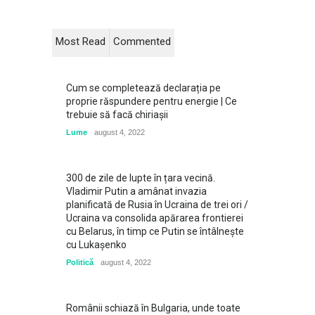
Most Read
Commented
Cum se completează declarația pe
proprie răspundere pentru energie | Ce
trebuie să facă chiriașii
Lume
august 4, 2022
300 de zile de lupte în țara vecină.
Vladimir Putin a amânat invazia
planificată de Rusia în Ucraina de trei ori /
Ucraina va consolida apărarea frontierei
cu Belarus, în timp ce Putin se întâlneşte
cu Lukaşenko
Politică
august 4, 2022
Românii schiază în Bulgaria, unde toate