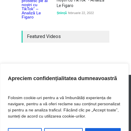
noștri cu TikTok" - Analiză
Le Figaro
Știință
februarie 22, 2022
Featured Videos
Apreciem confidențialitatea dumneavoastră
Folosim cookie-uri pentru a vă îmbunătăți experiența de
navigare, pentru a vă oferi reclame sau conținut personalizat
UIB - cele mai actuale stiri
și pentru a ne analiza traficul. Făcând clic pe „Accept toate”,
sunteți de acord cu utilizarea cookie-urilor.
Acasă
Lume
Business
Politică
Călătorie
Lifestyle
Sport
Sănătate