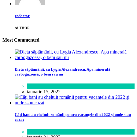
redactor
AUTHOR
Most Commented
Dieta săptămânii, cu Lygia Alexandrescu. Apa minerală
carbogazoasă, o bem sau nu
Sănătate
ianuarie 15, 2022
Câţi bani au cheltuit românii pentru vacanțele din 2022 și unde s-au
cazat
Călătorie
,
Lifestyle