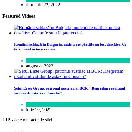
februarie 22, 2022
Featured Videos
Românii schiază în Bulgaria, unde toate pârtiile au fost deschise. Ce
tarife sunt în ţara vecină
Călătorie
august 4, 2022
Șeful Erste Group, patronul austriac al BCR: "Regretăm rezultatul
votului de astăzi în Consiliu"
Business
iulie 29, 2022
UIB - cele mai actuale stiri