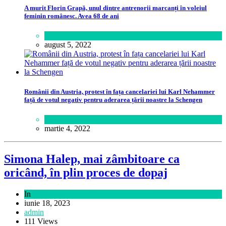
A murit Florin Grapă, unul dintre antrenorii marcanți în voleiul
feminin românesc. Avea 68 de ani
Sport
august 5, 2022
Românii din Austria, protest în fața cancelariei lui Karl Nehammer
față de votul negativ pentru aderarea țării noastre la Schengen
Lume
martie 4, 2022
Simona Halep, mai zâmbitoare ca
oricând, în plin proces de dopaj
In
Sport
iunie 18, 2023
admin
111 Views