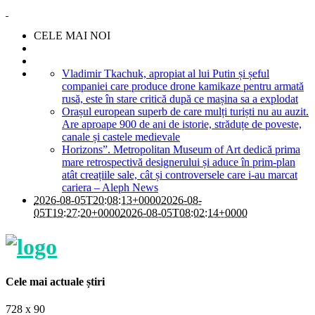
CELE MAI NOI
Vladimir Tkachuk, apropiat al lui Putin și șeful
companiei care produce drone kamikaze pentru armată
rusă, este în stare critică după ce mașina sa a explodat
Orașul european superb de care mulți turiști nu au auzit.
Are aproape 900 de ani de istorie, străduțe de poveste,
canale și castele medievale
Horizons”. Metropolitan Museum of Art dedică prima
mare retrospectivă designerului și aduce în prim-plan
atât creațiile sale, cât și controversele care i-au marcat
cariera – Aleph News
2026-08-05T20:08:13+0000
2026-08-
05T19:27:20+0000
2026-08-05T08:02:14+0000
Cele mai actuale știri
728 x 90