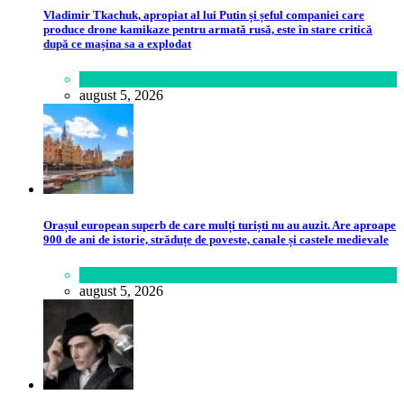
Vladimir Tkachuk, apropiat al lui Putin și șeful companiei care
produce drone kamikaze pentru armată rusă, este în stare critică
după ce mașina sa a explodat
Lifestyle
august 5, 2026
Orașul european superb de care mulți turiști nu au auzit. Are aproape
900 de ani de istorie, străduțe de poveste, canale și castele medievale
Călătorie
,
Lume
august 5, 2026