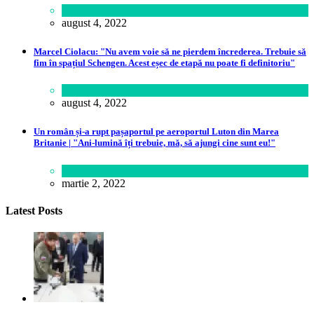
Călătorie
august 4, 2022
Marcel Ciolacu: "Nu avem voie să ne pierdem încrederea. Trebuie să
fim în spațiul Schengen. Acest eșec de etapă nu poate fi definitoriu"
Politică
august 4, 2022
Un român și-a rupt pașaportul pe aeroportul Luton din Marea
Britanie | "Ani-lumină îți trebuie, mă, să ajungi cine sunt eu!"
Lume
martie 2, 2022
Latest Posts