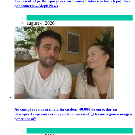
L-ai ascultat pe Bolojan și ai stins lumina? Iată ce activități poți face
pe întuneric – Aleph News
Lifestyle
august 4, 2026
Au cumpărat o casă în Sicilia cu doar 40.000 de euro, dar au
descoperit capcana care le poate ruina visul: „Devine o gaură neagră
pentru bani”
Călătorie
,
Lume