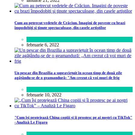
ianuarie 21, 2022
Cum au petrecut vedetele de Crăciun. Imagini de poveste cu brazi
împodobiţi şi ţinute spectaculoase, din casele artiştilor
Lifestyle
februarie 6, 2022
Un pescar din Brazilia a supraviețuit în ocean timp de două zile
agățându-se de o geamandură: "Am crezut că voi muri de frig
Lume
februarie 10, 2022
"Cum își protejează China copiii și îi prostesc pe ai noștri cu TikTok"
- Analiză Le Figaro
Știință