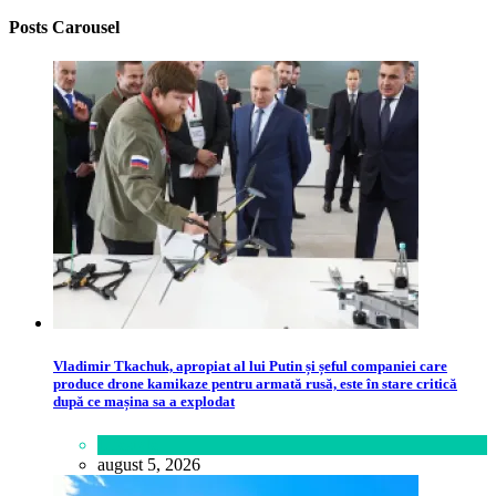
Posts Carousel
Vladimir Tkachuk, apropiat al lui Putin și șeful companiei care
produce drone kamikaze pentru armată rusă, este în stare critică
după ce mașina sa a explodat
Lifestyle
august 5, 2026