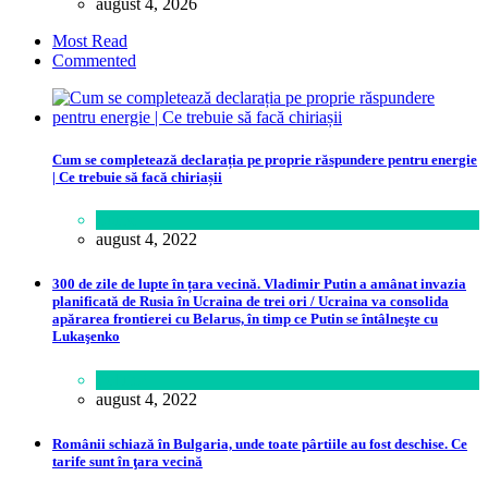
august 4, 2026
Most Read
Commented
Cum se completează declarația pe proprie răspundere pentru energie
| Ce trebuie să facă chiriașii
Lume
august 4, 2022
300 de zile de lupte în țara vecină. Vladimir Putin a amânat invazia
planificată de Rusia în Ucraina de trei ori / Ucraina va consolida
apărarea frontierei cu Belarus, în timp ce Putin se întâlneşte cu
Lukaşenko
Politică
august 4, 2022
Românii schiază în Bulgaria, unde toate pârtiile au fost deschise. Ce
tarife sunt în ţara vecină