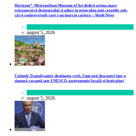
Horizons”. Metropolitan Museum of Art dedică prima mare
retrospectivă designerului și aduce în prim-plan atât creațiile sale,
cât și controversele care i-au marcat cariera – Aleph News
Lifestyle
august 5, 2026
Colinele Transilvaniei, destinația verii. Cum poți descoperi într-o
singură vacanță sate UNESCO, gastronomie locală și festivaluri
Călătorie
,
Lume
august 5, 2026