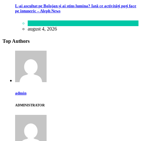
L-ai ascultat pe Bolojan și ai stins lumina? Iată ce activități poți face
pe întuneric – Aleph News
Lifestyle
august 4, 2026
Top Authors
admin
ADMINISTRATOR