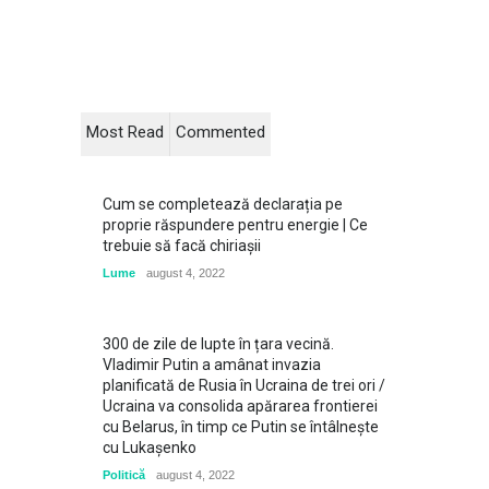
Most Read
Commented
Cum se completează declarația pe
proprie răspundere pentru energie | Ce
trebuie să facă chiriașii
Lume
august 4, 2022
300 de zile de lupte în țara vecină.
Vladimir Putin a amânat invazia
planificată de Rusia în Ucraina de trei ori /
Ucraina va consolida apărarea frontierei
cu Belarus, în timp ce Putin se întâlneşte
cu Lukaşenko
Politică
august 4, 2022