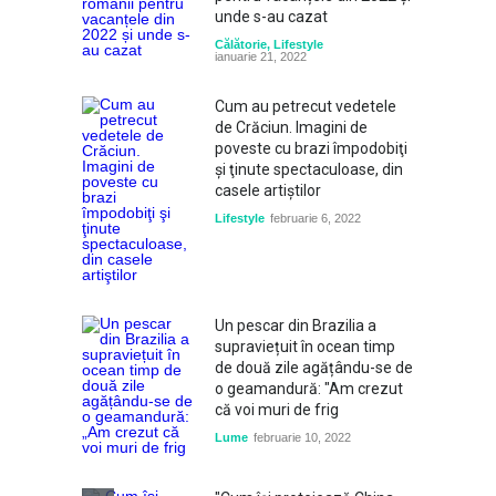
unde s-au cazat
Călătorie
,
Lifestyle
ianuarie 21, 2022
Cum au petrecut vedetele
de Crăciun. Imagini de
poveste cu brazi împodobiţi
şi ţinute spectaculoase, din
casele artiştilor
Lifestyle
februarie 6, 2022
Un pescar din Brazilia a
supraviețuit în ocean timp
de două zile agățându-se de
o geamandură: "Am crezut
că voi muri de frig
Lume
februarie 10, 2022