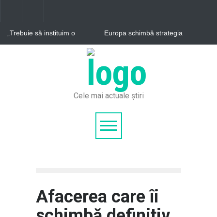
„Trebuie să instituim o
Europa schimbă strategia
prezență militară americană
împotriva supraturismului.
permanentă în Polonia”
Orașele care îi
recompensează pe turiștii
Fosta platformă Carbochim
responsabili
din Cluj devine centru
cultural în proiectul RIVUS
Cele mai actuale știri
Afacerea care îi
schimbă definitiv