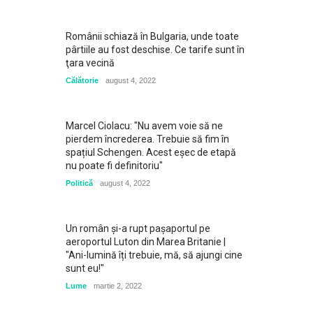
Românii schiază în Bulgaria, unde toate
pârtiile au fost deschise. Ce tarife sunt în
ţara vecină
Călătorie
august 4, 2022
Marcel Ciolacu: "Nu avem voie să ne
pierdem încrederea. Trebuie să fim în
spațiul Schengen. Acest eșec de etapă
nu poate fi definitoriu"
Politică
august 4, 2022
Un român și-a rupt pașaportul pe
aeroportul Luton din Marea Britanie |
"Ani-lumină îți trebuie, mă, să ajungi cine
sunt eu!"
Lume
martie 2, 2022