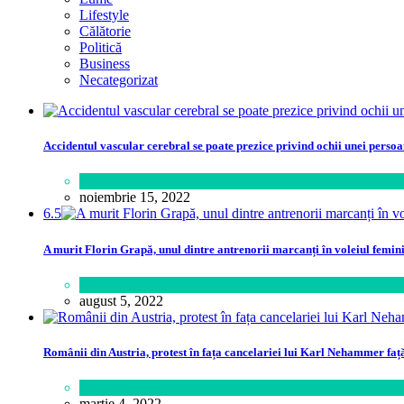
Lifestyle
Călătorie
Politică
Business
Necategorizat
Accidentul vascular cerebral se poate prezice privind ochii unei perso
Sănătate
noiembrie 15, 2022
6.5
A murit Florin Grapă, unul dintre antrenorii marcanți în voleiul femin
Sport
august 5, 2022
Românii din Austria, protest în fața cancelariei lui Karl Nehammer faț
Lume
martie 4, 2022