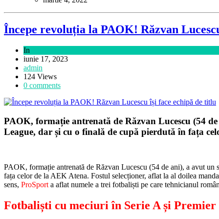
Începe revoluția la PAOK! Răzvan Lucescu î
In
Sport
iunie 17, 2023
admin
124 Views
0 comments
PAOK, formație antrenată de Răzvan Lucescu (54 de ani
League, dar și cu o finală de cupă pierdută în fața cel
PAOK, formație antrenată de Răzvan Lucescu (54 de ani), a avut un sez
fața celor de la AEK Atena. Fostul selecționer, aflat la al doilea mandat 
sens,
ProSport
a aflat numele a trei fotbaliști pe care tehnicianul româ
Fotbaliști cu meciuri în Serie A și Premie