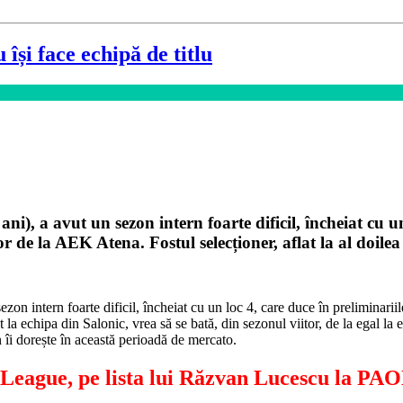
și face echipă de titlu
), a avut un sezon intern foarte dificil, încheiat cu u
or de la AEK Atena. Fostul selecționer, aflat la al doil
on intern foarte dificil, încheiat cu un loc 4, care duce în preliminari
la echipa din Salonic, vrea să se bată, din sezonul viitor, de la egal la e
n îi dorește în această perioadă de mercato.
r League, pe lista lui Răzvan Lucescu la PA