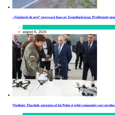
„Vânătorii de urși” provoacă haos pe Transfăgărășan. Problemele ignor
Călătorie
,
Lume
august 6, 2026
Vladimir Tkachuk, apropiat al lui Putin și șeful companiei care produc