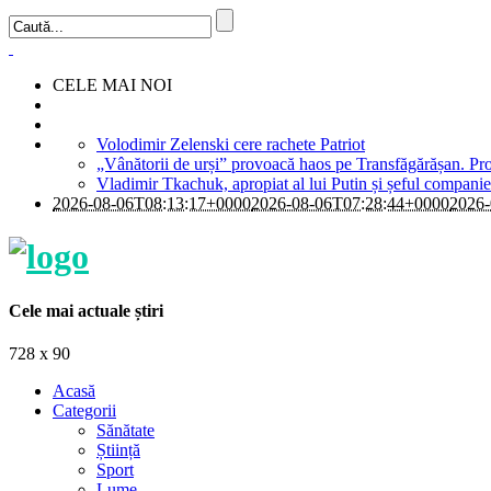
CELE MAI NOI
Volodimir Zelenski cere rachete Patriot
„Vânătorii de urși” provoacă haos pe Transfăgărășan. Pro
Vladimir Tkachuk, apropiat al lui Putin și șeful companie
2026-08-06T08:13:17+0000
2026-08-06T07:28:44+0000
2026-
Cele mai actuale știri
728 x 90
Acasă
Categorii
Sănătate
Știință
Sport
Lume