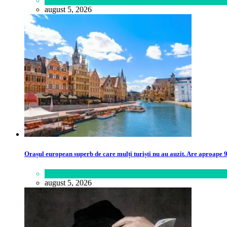
Lifestyle
august 5, 2026
Orașul european superb de care mulți turiști nu au auzit. Are aproape 90
Călătorie
,
Lume
august 5, 2026