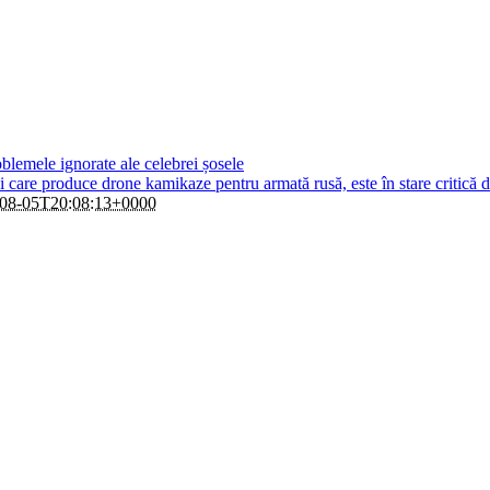
blemele ignorate ale celebrei șosele
i care produce drone kamikaze pentru armată rusă, este în stare critică 
08-05T20:08:13+0000