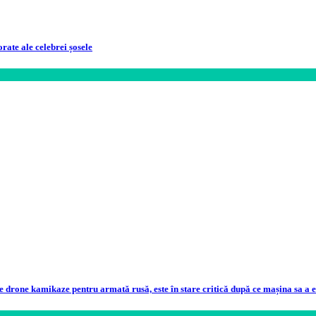
ate ale celebrei șosele
e drone kamikaze pentru armată rusă, este în stare critică după ce mașina sa a 