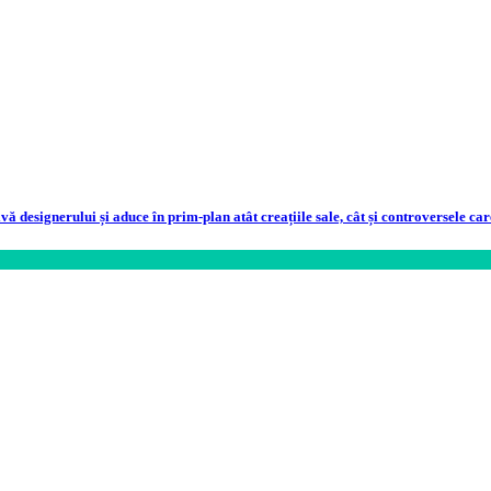
designerului și aduce în prim-plan atât creațiile sale, cât și controversele ca