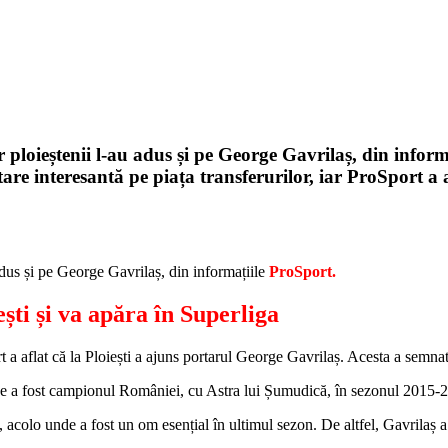
ar ploieștenii l-au adus și pe George Gavrilaș, din info
tare interesantă pe piața transferurilor, iar ProSport a 
 adus și pe George Gavrilaș, din informațiile
ProSport.
ști și va apăra în Superliga
ort a aflat că la Ploiești a ajuns portarul George Gavrilaș. Acesta a semn
nde a fost campionul României, cu Astra lui Șumudică, în sezonul 2015-
acolo unde a fost un om esențial în ultimul sezon. De altfel, Gavrilaș a