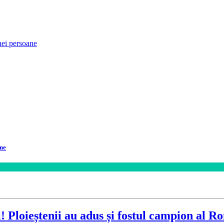
ane
i! Ploieștenii au adus și fostul campion al R