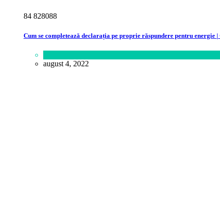
8
4
8
2
8
0
8
8
O destinație spectaculoasă din Grecia, cu ape turcoaz și nisip alb, sufoc
Cum se completează declarația pe proprie răspundere pentru energie | C
Călătorie
,
Lume
august 7, 2026
Lume
august 4, 2022
Germania generează aproape un sfert din economia Uniunii Europene, p
Lifestyle
august 6, 2026