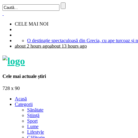
CELE MAI NOI
about 2 hours ago
about 13 hours ago
Cele mai actuale știri
728 x 90
Acasă
Categorii
Sănătate
Știință
Sport
Lume
Lifestyle
Călătorie