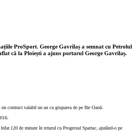
rmațiile ProSport. George Gavrilaș a semnat cu Petrolul
aflat că la Ploiești a ajuns portarul George Gavrilaș.
at un contract valabil un an cu gruparea de pe Ilie Oană.
2016.
 bifat 120 de minute în returul cu Progresul Spartac, ajutând-o pe