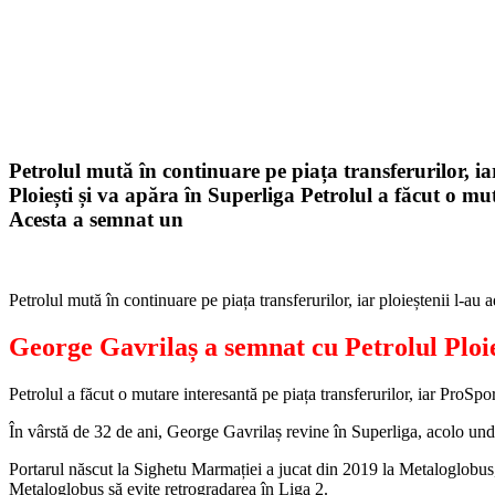
Lume
martie 4, 2022
Petrolul mută în continuare pe piața transferurilor, i
Ploiești și va apăra în Superliga Petrolul a făcut o mu
Acesta a semnat un
Petrolul mută în continuare pe piața transferurilor, iar ploieștenii l-au
George Gavrilaș a semnat cu Petrolul Ploie
Petrolul a făcut o mutare interesantă pe piața transferurilor, iar ProSp
În vârstă de 32 de ani, George Gavrilaș revine în Superliga, acolo u
Portarul născut la Sighetu Marmației a jucat din 2019 la Metaloglobus, 
Metaloglobus să evite retrogradarea în Liga 2.