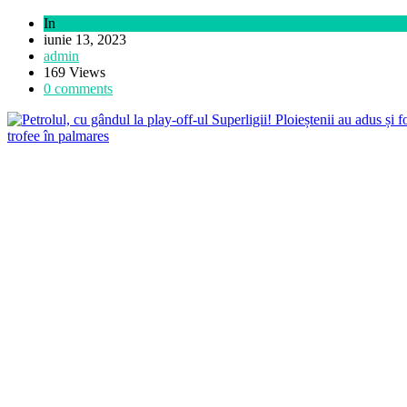
In
Sport
iunie 13, 2023
admin
169 Views
0 comments
A murit Florin Grapă, unul dintre antrenorii marcanți în voleiul femin
Sport
august 5, 2022
Românii din Austria, protest în fața cancelariei lui Karl Nehammer faț