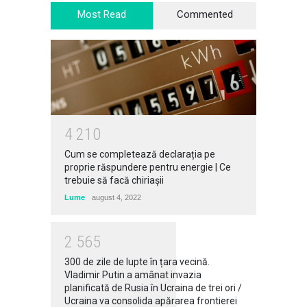
Most Read
Commented
4
2
1
0
Cum se completează declarația pe
proprie răspundere pentru energie | Ce
trebuie să facă chiriașii
Lume
august 4, 2022
2
5
6
5
300 de zile de lupte în țara vecină.
Vladimir Putin a amânat invazia
planificată de Rusia în Ucraina de trei ori /
Ucraina va consolida apărarea frontierei