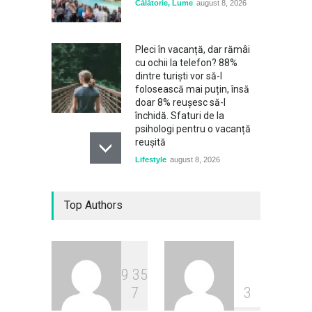
Călătorie
,
Lume
august 8, 2026
Pleci în vacanță, dar rămâi
cu ochii la telefon? 88%
dintre turiști vor să-l
folosească mai puțin, însă
doar 8% reușesc să-l
închidă. Sfaturi de la
psihologi pentru o vacanță
reușită
Lifestyle
august 8, 2026
De ce companiile aeriene
Top Authors
avertizează tot mai des
asupra bateriilor externe. Un
simplu power bank poate
provoca un incendiu în avion
Călătorie
,
Lume
august 8, 2026
9
3
5
7
3
„Trebuie să instituim o
prezență militară americană