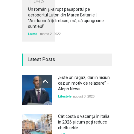
1
5
4
3
Un român și-a rupt pașaportul pe
aeroportul Luton din Marea Britanie |
"Ani-lumină îți trebuie, mă, să ajungi cine
sunt eu!"
Lume
martie 2, 2022
Latest Posts
„Este un răgaz, dar în niciun
caz un motiv de relaxare” –
Aleph News
Lifestyle
august 8, 2026
Cât costă o vacanță în Italia
în 2026 și cum poți reduce
cheltuielile