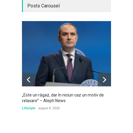
Posts Carousel
„Este un răgaz, dar în niciun caz un motiv de
Cât cos
relaxare” – Aleph News
reduce 
Lifestyle
august 8, 2026
Călători