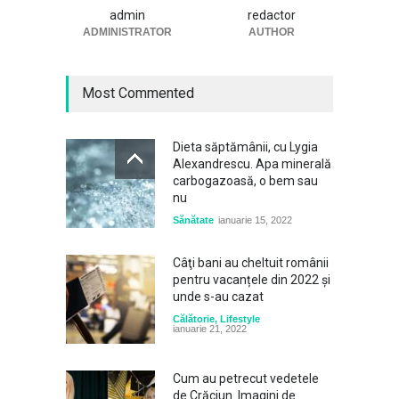
permanentă în Polonia”
admin
redactor
ADMINISTRATOR
Lifestyle
august 7, 2026
AUTHOR
Most Commented
Dieta săptămânii, cu Lygia
Alexandrescu. Apa minerală
carbogazoasă, o bem sau
nu
Sănătate
ianuarie 15, 2022
Câţi bani au cheltuit românii
pentru vacanțele din 2022 și
unde s-au cazat
Călătorie
,
Lifestyle
ianuarie 21, 2022
Cum au petrecut vedetele
de Crăciun. Imagini de