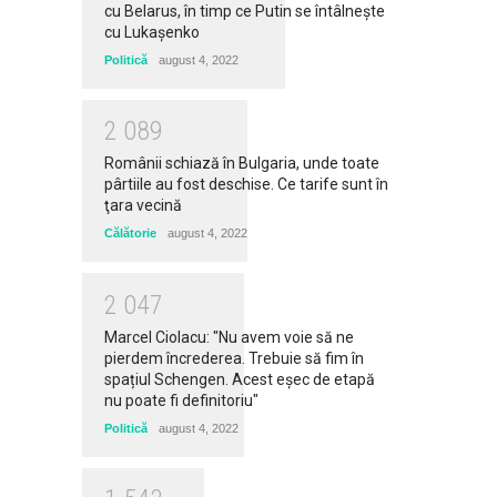
cu Belarus, în timp ce Putin se întâlneşte
cu Lukaşenko
Politică
august 4, 2022
2
0
8
9
Românii schiază în Bulgaria, unde toate
pârtiile au fost deschise. Ce tarife sunt în
ţara vecină
Călătorie
august 4, 2022
2
0
4
7
Marcel Ciolacu: "Nu avem voie să ne
pierdem încrederea. Trebuie să fim în
spațiul Schengen. Acest eșec de etapă
nu poate fi definitoriu"
Politică
august 4, 2022