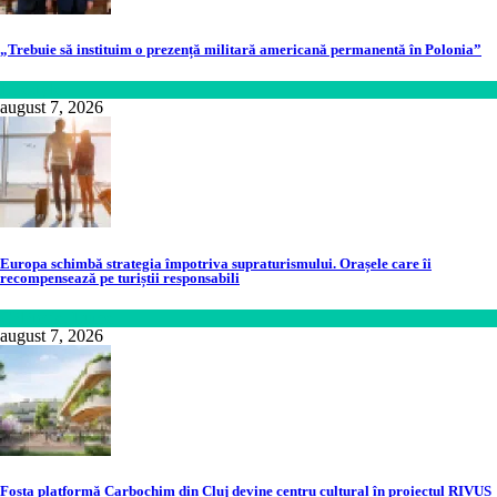
„Trebuie să instituim o prezență militară americană permanentă în Polonia”
Lifestyle
august 7, 2026
Europa schimbă strategia împotriva supraturismului. Orașele care îi
recompensează pe turiștii responsabili
Călătorie
,
Lume
august 7, 2026
Fosta platformă Carbochim din Cluj devine centru cultural în proiectul RIVUS