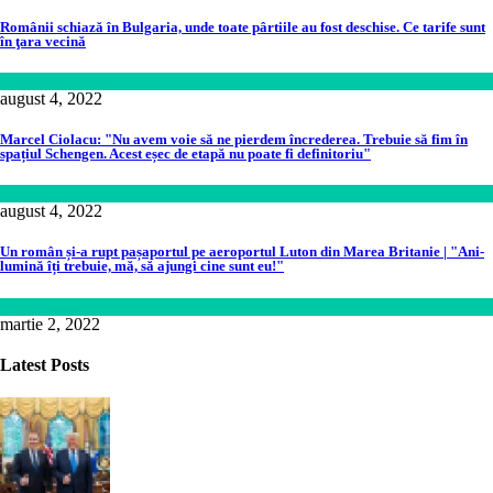
Românii schiază în Bulgaria, unde toate pârtiile au fost deschise. Ce tarife sunt
în ţara vecină
Călătorie
august 4, 2022
Marcel Ciolacu: "Nu avem voie să ne pierdem încrederea. Trebuie să fim în
spațiul Schengen. Acest eșec de etapă nu poate fi definitoriu"
Politică
august 4, 2022
Un român și-a rupt pașaportul pe aeroportul Luton din Marea Britanie | "Ani-
lumină îți trebuie, mă, să ajungi cine sunt eu!"
Lume
martie 2, 2022
Latest Posts