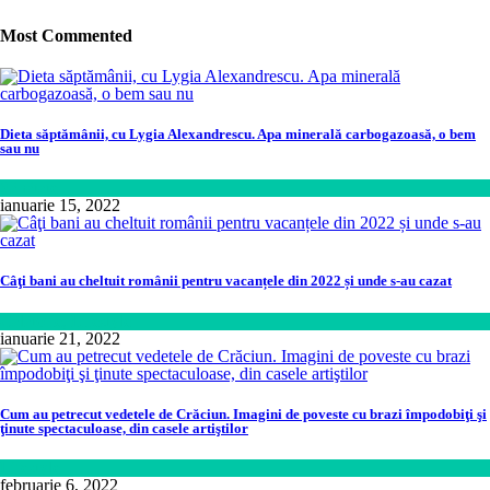
Most Commented
Dieta săptămânii, cu Lygia Alexandrescu. Apa minerală carbogazoasă, o bem
sau nu
Sănătate
ianuarie 15, 2022
Câţi bani au cheltuit românii pentru vacanțele din 2022 și unde s-au cazat
Călătorie
,
Lifestyle
ianuarie 21, 2022
Cum au petrecut vedetele de Crăciun. Imagini de poveste cu brazi împodobiţi şi
ţinute spectaculoase, din casele artiştilor
Lifestyle
februarie 6, 2022