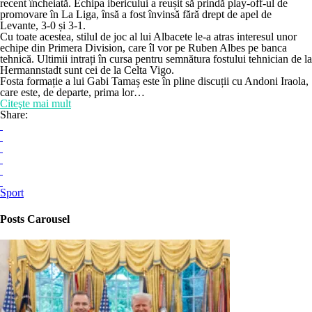
recent încheiată. Echipa ibericului a reușit să prindă play-off-ul de
promovare în La Liga, însă a fost învinsă fără drept de apel de
Levante, 3-0 și 3-1.
Cu toate acestea, stilul de joc al lui Albacete le-a atras interesul unor
echipe din Primera Division, care îl vor pe Ruben Albes pe banca
tehnică. Ultimii intrați în cursa pentru semnătura fostului tehnician de la
Hermannstadt sunt cei de la Celta Vigo.
Fosta formație a lui Gabi Tamaș este în pline discuții cu Andoni Iraola,
care este, de departe, prima lor…
Citeşte mai mult
Share:
Sport
Posts Carousel