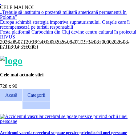
CELE MAI NOI
„Trebuie să instituim o prezență militară americană permanentă în
Polonia”
Europa schimbă strategia împotriva supraturismului. Orașele care îi
recompensează pe turiștii responsabili
Fosta platformă Carbochim din Cluj devine centru cultural în proiectul
RIVUS
2026-08-07T20:16:34+0000
2026-08-07T19:34:08+0000
2026-08-
07T08:14:35+0000
Cele mai actuale știri
728 x 90
Acasă
Categorii
Accidentul vascular cerebral se poate prezice privind ochii unei persoane