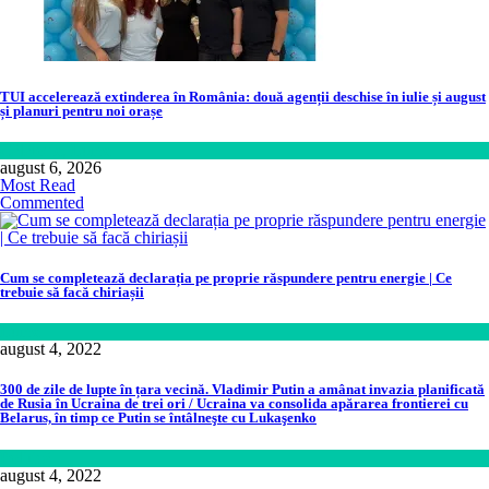
TUI accelerează extinderea în România: două agenții deschise în iulie și august
și planuri pentru noi orașe
Călătorie
,
Lume
august 6, 2026
Most Read
Commented
Cum se completează declarația pe proprie răspundere pentru energie | Ce
trebuie să facă chiriașii
Lume
august 4, 2022
300 de zile de lupte în țara vecină. Vladimir Putin a amânat invazia planificată
de Rusia în Ucraina de trei ori / Ucraina va consolida apărarea frontierei cu
Belarus, în timp ce Putin se întâlneşte cu Lukaşenko
Politică
august 4, 2022