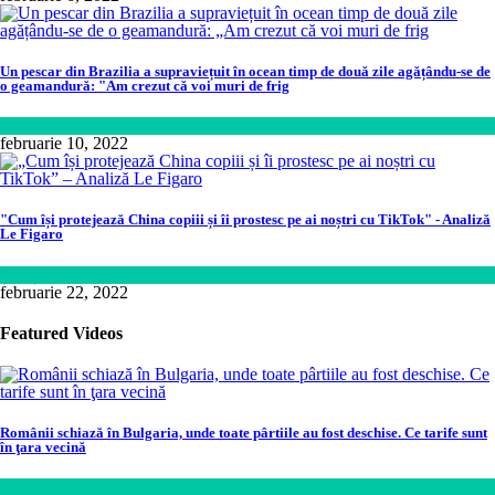
Un pescar din Brazilia a supraviețuit în ocean timp de două zile agățându-se de
o geamandură: "Am crezut că voi muri de frig
Lume
februarie 10, 2022
"Cum își protejează China copiii și îi prostesc pe ai noștri cu TikTok" - Analiză
Le Figaro
Știință
februarie 22, 2022
Featured Videos
Românii schiază în Bulgaria, unde toate pârtiile au fost deschise. Ce tarife sunt
în ţara vecină
Călătorie