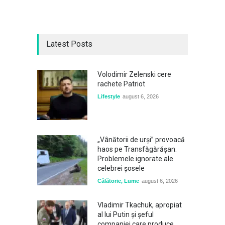
Latest Posts
Volodimir Zelenski cere
rachete Patriot
Lifestyle
august 6, 2026
„Vânătorii de urși” provoacă
haos pe Transfăgărășan.
Problemele ignorate ale
celebrei șosele
Călătorie
,
Lume
august 6, 2026
Vladimir Tkachuk, apropiat
al lui Putin și șeful
companiei care produce