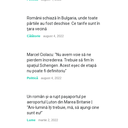
Românii schiază în Bulgaria, unde toate
pârtiile au fost deschise. Ce tarife sunt în
ţara vecină
Călătorie
august 4, 2022
Marcel Ciolacu: "Nu avem voie să ne
pierdem încrederea. Trebuie să fim în
spațiul Schengen. Acest eșec de etapă
nu poate fi definitoriu"
Politică
august 4, 2022
Un român și-a rupt pașaportul pe
aeroportul Luton din Marea Britanie |
"Ani-lumină îți trebuie, mă, să ajungi cine
sunt eu!"
Lume
martie 2, 2022