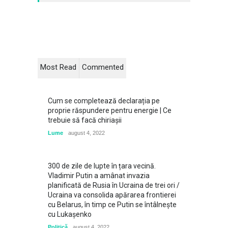
Most Read
Commented
Cum se completează declarația pe
proprie răspundere pentru energie | Ce
trebuie să facă chiriașii
Lume
august 4, 2022
300 de zile de lupte în țara vecină.
Vladimir Putin a amânat invazia
planificată de Rusia în Ucraina de trei ori /
Ucraina va consolida apărarea frontierei
cu Belarus, în timp ce Putin se întâlneşte
cu Lukaşenko
Politică
august 4, 2022