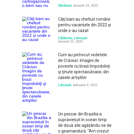
Sănătate
ianuarie 15, 2022
Câţi bani au cheltuit românii
pentru vacanțele din 2022 și
unde s-au cazat
Călătorie
,
Lifestyle
ianuarie 21, 2022
Cum au petrecut vedetele
de Crăciun. Imagini de
poveste cu brazi împodobiţi
şi ţinute spectaculoase, din
casele artiştilor
Lifestyle
februarie 6, 2022
Un pescar din Brazilia a
supraviețuit în ocean timp
de două zile agățându-se de
o geamandură: "Am crezut