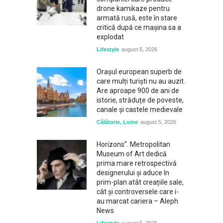
drone kamikaze pentru
armată rusă, este în stare
critică după ce mașina sa a
explodat
Lifestyle
august 5, 2026
Orașul european superb de
care mulți turiști nu au auzit.
Are aproape 900 de ani de
istorie, străduțe de poveste,
canale și castele medievale
Călătorie
,
Lume
august 5, 2026
Horizons”. Metropolitan
Museum of Art dedică
prima mare retrospectivă
designerului și aduce în
prim-plan atât creațiile sale,
cât și controversele care i-
au marcat cariera – Aleph
News