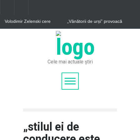
Volodimir Zelenski cere
„Vânătorii de urși” provoacă
rachete Patriot
haos pe Transfăgărășan.
Problemele ignorate ale
celebrei șosele
Vladimir Tkachuk, apropiat
al lui Putin și șeful
companiei care produce
drone kamikaze pentru
armată rusă, este în stare
critică după ce mașina sa a
Cele mai actuale știri
explodat
„stilul ei de
conducere este