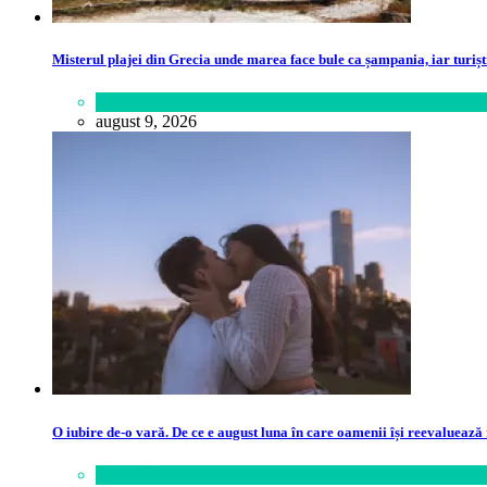
Misterul plajei din Grecia unde marea face bule ca șampania, iar turiști
Călătorie
,
Lume
august 9, 2026
O iubire de-o vară. De ce e august luna în care oamenii își reevaluează 
Lifestyle