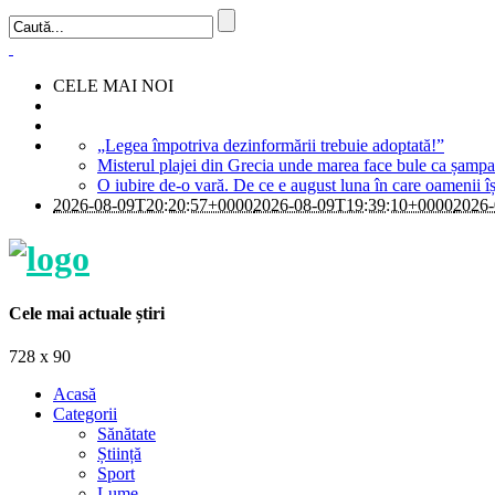
CELE MAI NOI
„Legea împotriva dezinformării trebuie adoptată!”
Misterul plajei din Grecia unde marea face bule ca șampania
O iubire de-o vară. De ce e august luna în care oamenii îș
2026-08-09T20:20:57+0000
2026-08-09T19:39:10+0000
2026-
Cele mai actuale știri
728 x 90
Acasă
Categorii
Sănătate
Știință
Sport
Lume