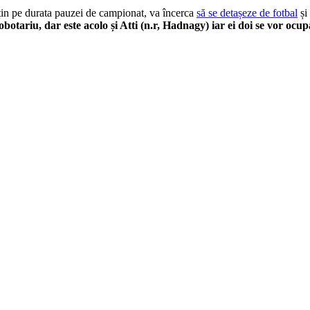
țin pe durata pauzei de campionat, va încerca
să se detașeze de fotbal
și
iobotariu, dar este acolo și Atti (n.r, Hadnagy) iar ei doi se vor o