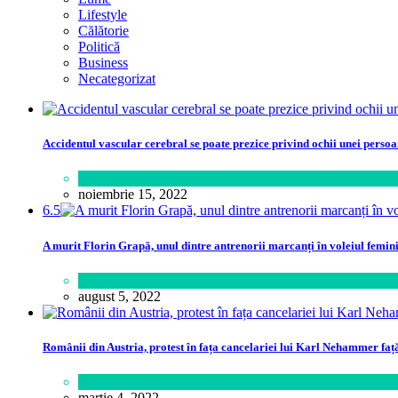
Lifestyle
Călătorie
Politică
Business
Necategorizat
Accidentul vascular cerebral se poate prezice privind ochii unei perso
Sănătate
noiembrie 15, 2022
6.5
A murit Florin Grapă, unul dintre antrenorii marcanți în voleiul femin
Sport
august 5, 2022
Românii din Austria, protest în fața cancelariei lui Karl Nehammer faț
Lume
martie 4, 2022