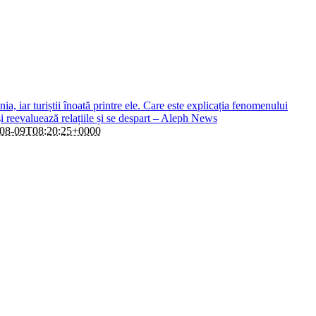
, iar turiștii înoată printre ele. Care este explicația fenomenului
i reevaluează relațiile și se despart – Aleph News
08-09T08:20:25+0000