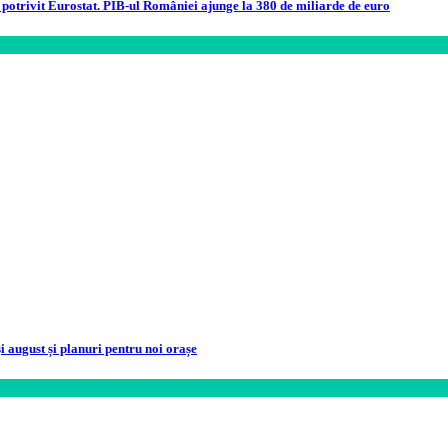
otrivit Eurostat. PIB-ul României ajunge la 380 de miliarde de euro
i august și planuri pentru noi orașe