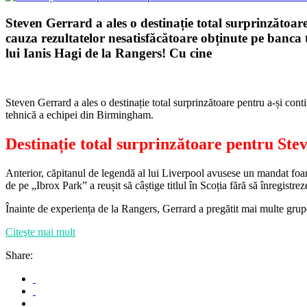
Steven Gerrard a ales o destinație total surprinzătoar
cauza rezultatelor nesatisfăcătoare obținute pe banca
lui Ianis Hagi de la Rangers! Cu cine
Steven Gerrard a ales o destinație total surprinzătoare pentru a-și con
tehnică a echipei din Birmingham.
Destinație total surprinzătoare pentru Ste
Anterior, căpitanul de legendă al lui Liverpool avusese un mandat foar
de pe „Ibrox Park” a reușit să câștige titlul în Scoția fără să înregist
Înainte de experiența de la Rangers, Gerrard a pregătit mai multe grupe
Citeşte mai mult
Share: