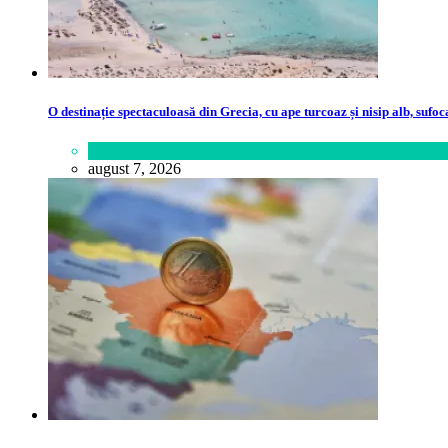
O destinație spectaculoasă din Grecia, cu ape turcoaz și nisip alb, sufoc
Călătorie
,
Lume
august 7, 2026