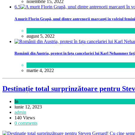
noiembrie 15, 2022
6.5
A murit Florin Grapă, unul dintre antrenorii marcanți în voleiul femin
Sport
august 5, 2022
Românii din Austria, protest în fața cancelariei lui Karl Nehammer faț
Lume
martie 4, 2022
Destinație total surprinzătoare pentru St
In
Sport
iunie 12, 2023
admin
140 Views
0 comments