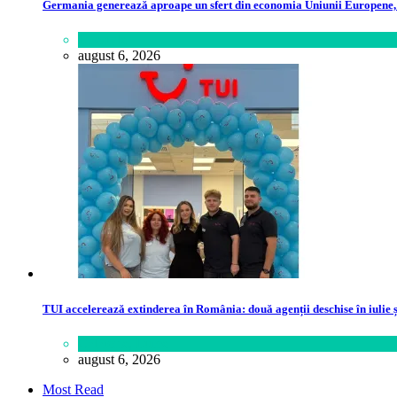
Germania generează aproape un sfert din economia Uniunii Europene, p
Lifestyle
august 6, 2026
TUI accelerează extinderea în România: două agenții deschise în iulie ș
Călătorie
,
Lume
august 6, 2026
Most Read