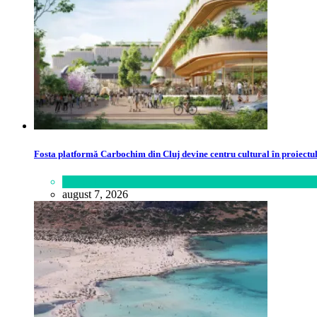
Fosta platformă Carbochim din Cluj devine centru cultural în proiect
Lifestyle
august 7, 2026