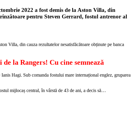
ctombrie 2022 a fost demis de la Aston Villa, din
prinzătoare pentru Steven Gerrard, fostul antrenor al
ston Villa, din cauza rezultatelor nesatisfăcătoare obținute pe banca
gi de la Rangers! Cu cine semnează
pe Ianis Hagi. Sub comanda fostului mare internațional englez, gruparea
ostul mijlocaș central, în vârstă de 43 de ani, a decis să…