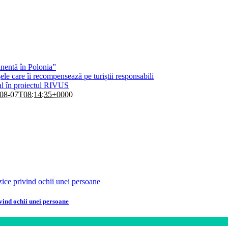
anentă în Polonia”
le care îi recompensează pe turiștii responsabili
al în proiectul RIVUS
08-07T08:14:35+0000
vind ochii unei persoane