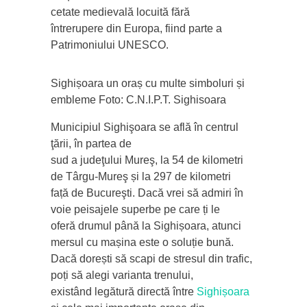
cetate medievală locuită fără
întrerupere din Europa, fiind parte a
Patrimoniului UNESCO.
Sighișoara un oraș cu multe simboluri și
embleme Foto: C.N.I.P.T. Sighisoara
Municipiul Sighişoara se află în centrul
ţării, în partea de
sud a judeţului Mureş, la 54 de kilometri
de Târgu-Mureş și la 297 de kilometri
față de Bucureşti. Dacă vrei să admiri în
voie peisajele superbe pe care ți le
oferă drumul până la Sighișoara, atunci
mersul cu mașina este o soluție bună.
Dacă dorești să scapi de stresul din trafic,
poți să alegi varianta trenului,
existând legătură directă între
Sighișoara