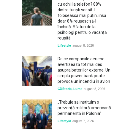
cu ochii la telefon? 88%
dintre turiști vor să-l
folosească mai puțin, însă
doar 8% reușesc să-l
închidă. Sfaturi de la
psihologi pentru o vacanță
reușită
Lifestyle
august 8, 2026
De ce companiile aeriene
avertizează tot mai des
asupra bateriilor externe. Un
simplu power bank poate
provoca un incendiu în avion
Călătorie
,
Lume
august 8, 2026
„Trebuie să instituim o
prezență militară americană
permanentă în Polonia”
Lifestyle
august 7, 2026