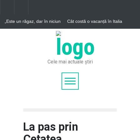
„Este un răgaz, dar în niciun
Cât costă o vacanță în Italia
caz un motiv de relaxare” –
în 2026 și cum poți reduce
Aleph News
cheltuielile
Pleci în vacanță, dar rămâi
cu ochii la telefon? 88%
dintre turiști vor să-l
folosească mai puțin, însă
doar 8% reușesc să-l
închidă. Sfaturi de la
Cele mai actuale știri
psihologi pentru o vacanță
reușită
La pas prin
Cetatea