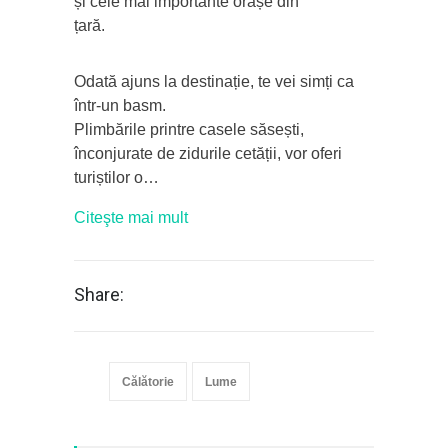
și cele mai importante orașe din
țară.
Odată ajuns la destinație, te vei simți ca
într-un basm.
Plimbările printre casele săsești,
înconjurate de zidurile cetății, vor oferi
turiștilor o…
Citeşte mai mult
Share:
Călătorie
Lume