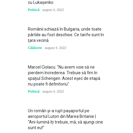
cu Lukaşenko
Politică
august 4, 2022
Românii schiază în Bulgaria, unde toate
pârtiile au fost deschise. Ce tarife sunt în
ţara vecină
Călătorie
august 4, 2022
Marcel Ciolacu: "Nu avem voie să ne
pierdem încrederea. Trebuie să fim în
spațiul Schengen. Acest eșec de etapă
nu poate fi definitoriu"
Politică
august 4, 2022
Un român și-a rupt pașaportul pe
aeroportul Luton din Marea Britanie |
"Ani-lumină îți trebuie, mă, să ajungi cine
sunt eu!"