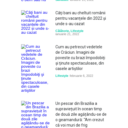
Câţi bani au cheltuit românii
pentru vacanțele din 2022 și
unde s-au cazat
Călătorie
,
Lifestyle
ianuarie 21, 2022
Cum au petrecut vedetele
de Crăciun. Imagini de
poveste cu brazi împodobiţi
şi ţinute spectaculoase, din
casele artiştilor
Lifestyle
februarie 6, 2022
Un pescar din Brazilia a
supraviețuit în ocean timp
de două zile agățându-se de
o geamandură: "Am crezut
că voi muri de frig