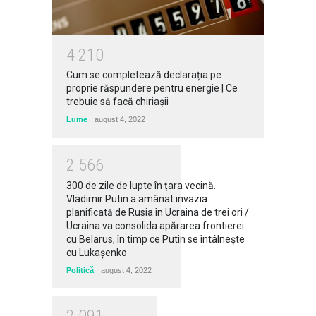
4
2
1
0
Cum se completează declarația pe
proprie răspundere pentru energie | Ce
trebuie să facă chiriașii
Lume
august 4, 2022
2
5
6
6
300 de zile de lupte în țara vecină.
Vladimir Putin a amânat invazia
planificată de Rusia în Ucraina de trei ori /
Ucraina va consolida apărarea frontierei
cu Belarus, în timp ce Putin se întâlneşte
cu Lukaşenko
Politică
august 4, 2022
2
0
9
1