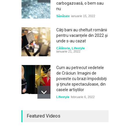
carbogazoasă, o bem sau
nu
Sănătate
ianuarie 15, 2022
Câţi bani au cheltuit românii
pentru vacanțele din 2022 și
unde s-au cazat
Călătorie
,
Lifestyle
ianuarie 21, 2022
Cum au petrecut vedetele
de Crăciun. Imagini de
poveste cu brazi împodobiţi
şi ţinute spectaculoase, din
casele artiştilor
Lifestyle
februarie 6, 2022
Un pescar din Brazilia a
Featured Videos
supraviețuit în ocean timp
de două zile agățându-se de
o geamandură: "Am crezut