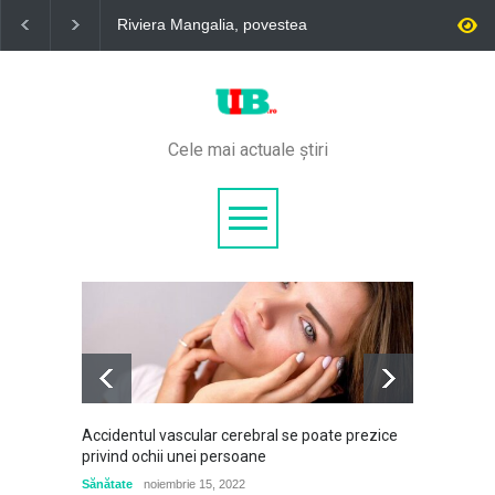
Riviera Mangalia, povestea
„Este un răgaz, dar în 
unei veri care te îmbie să
caz un motiv de relaxa
revii
Aleph News
Cele mai actuale știri
6.5
Accidentul vascular cerebral se poate prezice
A murit
privind ochii unei persoane
marcan
de ani
Sănătate
noiembrie 15, 2022