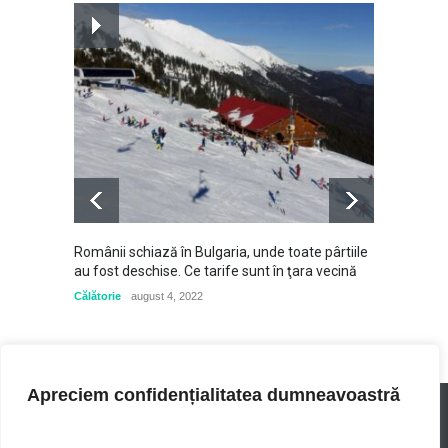
că voi muri de frig
Lume
februarie 10, 2022
"Cum își protejează China
copiii și îi prostesc pe ai
noștri cu TikTok" - Analiză
Le Figaro
Știință
februarie 22, 2022
Românii schiază în Bulgaria, unde toate pârtiile
Șeful E
au fost deschise. Ce tarife sunt în ţara vecină
"Regret
Consili
Călătorie
august 4, 2022
Busines
Apreciem confidențialitatea dumneavoastră