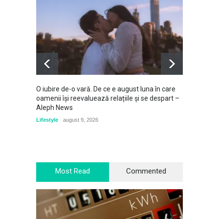
O iubire de-o vară. De ce e august luna în care
Riviera
oamenii își reevaluează relațiile și se despart –
îmbie s
Aleph News
Călători
Lifestyle
august 9, 2026
Most Read
Commented