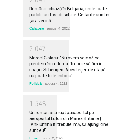
Românii schiază în Bulgaria, unde toate
pârtiile au fost deschise. Ce tarife sunt în
ţara vecină
Călătorie
august 4, 2022
2
0
4
7
Marcel Ciolacu: "Nu avem voie să ne
pierdem încrederea. Trebuie să fim în
spațiul Schengen. Acest eșec de etapă
nu poate fi definitoriu"
Politică
august 4, 2022
1
5
4
3
Un român și-a rupt pașaportul pe
aeroportul Luton din Marea Britanie |
"Ani-lumină îți trebuie, mă, să ajungi cine
sunt eu!"
Lume
martie 2, 2022