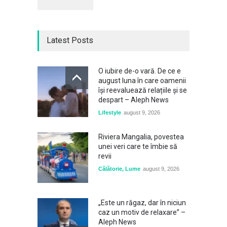
Latest Posts
O iubire de-o vară. De ce e
august luna în care oamenii
își reevaluează relațiile și se
despart – Aleph News
Lifestyle
august 9, 2026
Riviera Mangalia, povestea
unei veri care te îmbie să
revii
Călătorie
,
Lume
august 9, 2026
„Este un răgaz, dar în niciun
caz un motiv de relaxare” –
Aleph News