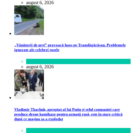
august 6, 2026
„Vânătorii de urși” provoacă haos pe Transfăgărășan. Problemele
ignorate ale celebrei șosele
Călătorie
,
Lume
august 6, 2026
Vladimir Tkachuk, apropiat al lui Putin și șeful companiei care
produce drone kamikaze pentru armată rusă, este în stare critică
după ce mașina sa a explodat
Lifestyle