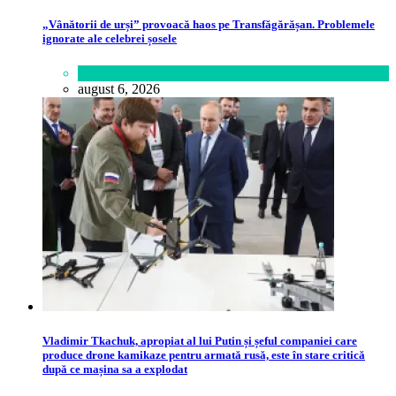
„Vânătorii de urși” provoacă haos pe Transfăgărășan. Problemele
ignorate ale celebrei șosele
Călătorie
,
Lume
august 6, 2026
Vladimir Tkachuk, apropiat al lui Putin și șeful companiei care
produce drone kamikaze pentru armată rusă, este în stare critică
după ce mașina sa a explodat