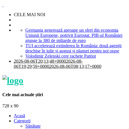
CELE MAI NOI
Germania generează aproape un sfert din economia
Uniunii Europene, potrivit Eurostat. PIB-ul României
ajunge la 380 de miliarde de euro
TUI accelerează extinderea în România: două agenții
deschise în iulie și august și planuri pentru noi orașe
Volodimir Zelenski cere rachete Patriot
2026-08-06T20:13:48+0000
2026-08-
06T19:29:59+0000
2026-08-06T08:13:17+0000
Cele mai actuale știri
728 x 90
Acasă
Categorii
Sănătate