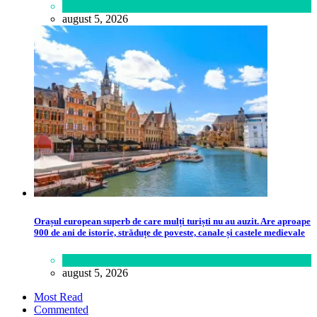
Lifestyle
august 5, 2026
Orașul european superb de care mulți turiști nu au auzit. Are aproape
900 de ani de istorie, străduțe de poveste, canale și castele medievale
Călătorie
,
Lume
august 5, 2026
Most Read
Commented