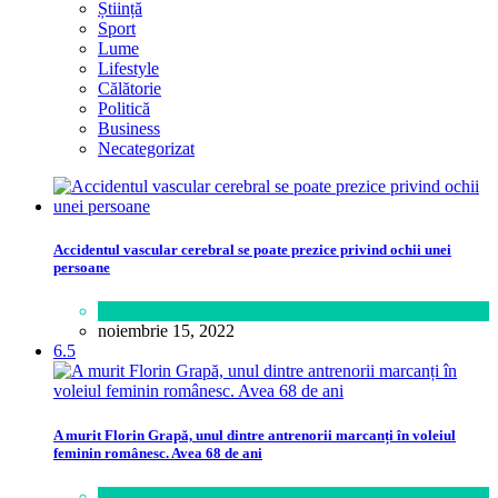
Știință
Sport
Lume
Lifestyle
Călătorie
Politică
Business
Necategorizat
Accidentul vascular cerebral se poate prezice privind ochii unei
persoane
Sănătate
noiembrie 15, 2022
6.5
A murit Florin Grapă, unul dintre antrenorii marcanți în voleiul
feminin românesc. Avea 68 de ani
Sport