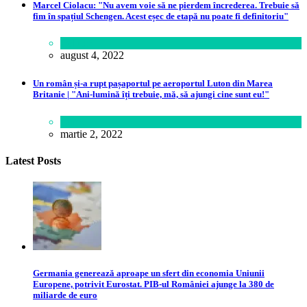
Marcel Ciolacu: "Nu avem voie să ne pierdem încrederea. Trebuie să
fim în spațiul Schengen. Acest eșec de etapă nu poate fi definitoriu"
Politică
august 4, 2022
Un român și-a rupt pașaportul pe aeroportul Luton din Marea
Britanie | "Ani-lumină îți trebuie, mă, să ajungi cine sunt eu!"
Lume
martie 2, 2022
Latest Posts
Germania generează aproape un sfert din economia Uniunii
Europene, potrivit Eurostat. PIB-ul României ajunge la 380 de
miliarde de euro