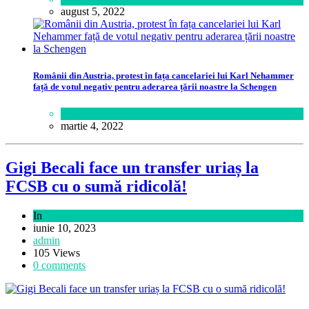
august 5, 2022
Românii din Austria, protest în fața cancelariei lui Karl Nehammer
față de votul negativ pentru aderarea țării noastre la Schengen
Lume
martie 4, 2022
Gigi Becali face un transfer uriaș la
FCSB cu o sumă ridicolă!
In
Sport
iunie 10, 2023
admin
105 Views
0 comments