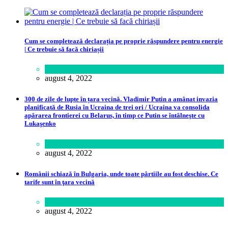
Cum se completează declarația pe proprie răspundere pentru energie
| Ce trebuie să facă chiriașii
Lume
august 4, 2022
300 de zile de lupte în țara vecină. Vladimir Putin a amânat invazia
planificată de Rusia în Ucraina de trei ori / Ucraina va consolida
apărarea frontierei cu Belarus, în timp ce Putin se întâlneşte cu
Lukaşenko
Politică
august 4, 2022
Românii schiază în Bulgaria, unde toate pârtiile au fost deschise. Ce
tarife sunt în ţara vecină
Călătorie
august 4, 2022