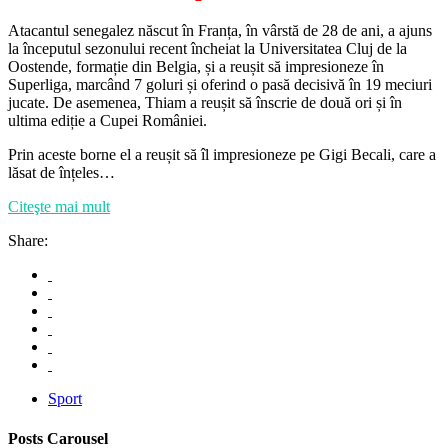
Atacantul senegalez născut în Franța, în vârstă de 28 de ani, a ajuns
la începutul sezonului recent încheiat la Universitatea Cluj de la
Oostende, formație din Belgia, și a reușit să impresioneze în
Superliga, marcând 7 goluri și oferind o pasă decisivă în 19 meciuri
jucate. De asemenea, Thiam a reușit să înscrie de două ori și în
ultima ediție a Cupei României.
Prin aceste borne el a reușit să îl impresioneze pe Gigi Becali, care a
lăsat de înțeles…
Citeşte mai mult
Share:
Sport
Posts Carousel