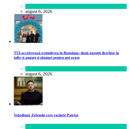
Lifestyle
august 6, 2026
TUI accelerează extinderea în România: două agenții deschise în
iulie și august și planuri pentru noi orașe
Călătorie
,
Lume
august 6, 2026
Volodimir Zelenski cere rachete Patriot
Lifestyle