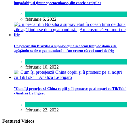
împodobiţi şi ţinute spectaculoase, din casele artiştilor
Lifestyle
februarie 6, 2022
Un pescar din Brazilia a supraviețuit în ocean timp de două zile
agățându-se de o geamandură: "Am crezut că voi muri de frig
Lume
februarie 10, 2022
"Cum își protejează China copiii și îi prostesc pe ai noștri cu TikTok"
- Analiză Le Figaro
Știință
februarie 22, 2022
Featured Videos