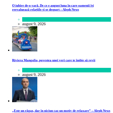
O iubire de-o vară. De ce e august luna în care oamenii își
reevaluează relațiile și se despart – Aleph News
Lifestyle
august 9, 2026
Riviera Mangalia, povestea unei veri care te îmbie să revii
Călătorie
,
Lume
august 9, 2026
„Este un răgaz, dar în niciun caz un motiv de relaxare” – Aleph News