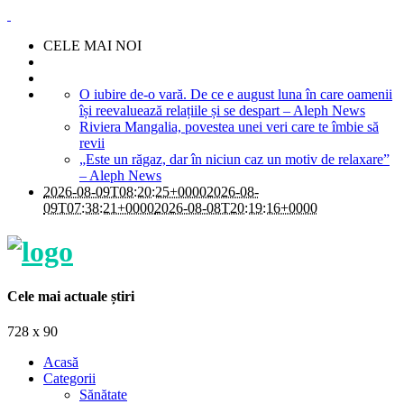
CELE MAI NOI
O iubire de-o vară. De ce e august luna în care oamenii
își reevaluează relațiile și se despart – Aleph News
Riviera Mangalia, povestea unei veri care te îmbie să
revii
„Este un răgaz, dar în niciun caz un motiv de relaxare”
– Aleph News
2026-08-09T08:20:25+0000
2026-08-
09T07:38:21+0000
2026-08-08T20:19:16+0000
Cele mai actuale știri
728 x 90
Acasă
Categorii
Sănătate