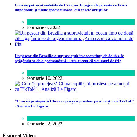
Cum au petrecut vedetele de Crăciun. Imagini de poveste cu brazi
împodobiţi şi ţinute spectaculoase, din casele artiştilor
Lifestyle
februarie 6, 2022
Un pescar din Brazilia a supraviețuit în ocean timp de două zile
agățându-se de o geamandură: "Am crezut că voi muri de frig
Lume
februarie 10, 2022
"Cum își protejează China copiii și îi prostesc pe ai noștri cu TikTok"
- Analiză Le Figaro
Știință
februarie 22, 2022
Featured Videos