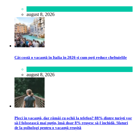
Lifestyle
august 8, 2026
Cât costă o vacanță în Italia în 2026 și cum poți reduce cheltuielile
Călătorie
,
Lume
august 8, 2026
Pleci în vacanță, dar rămâi cu ochii la telefon? 88% dintre turiști vor
să-l folosească mai puțin, însă doar 8% reușesc să-l închidă. Sfaturi
de la psihologi pentru o vacanță reușită