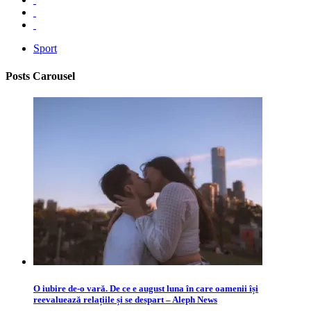
Sport
Posts Carousel
O iubire de-o vară. De ce e august luna în care oamenii își
reevaluează relațiile și se despart – Aleph News