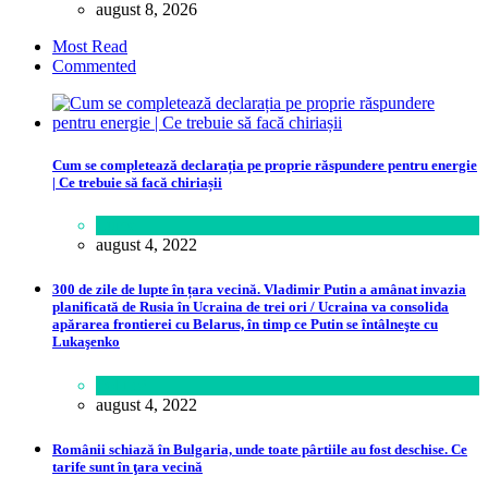
august 8, 2026
Most Read
Commented
Cum se completează declarația pe proprie răspundere pentru energie
| Ce trebuie să facă chiriașii
Lume
august 4, 2022
300 de zile de lupte în țara vecină. Vladimir Putin a amânat invazia
planificată de Rusia în Ucraina de trei ori / Ucraina va consolida
apărarea frontierei cu Belarus, în timp ce Putin se întâlneşte cu
Lukaşenko
Politică
august 4, 2022
Românii schiază în Bulgaria, unde toate pârtiile au fost deschise. Ce
tarife sunt în ţara vecină