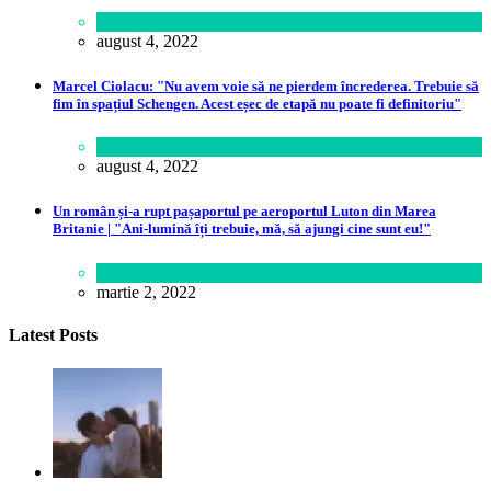
Călătorie
august 4, 2022
Marcel Ciolacu: "Nu avem voie să ne pierdem încrederea. Trebuie să
fim în spațiul Schengen. Acest eșec de etapă nu poate fi definitoriu"
Politică
august 4, 2022
Un român și-a rupt pașaportul pe aeroportul Luton din Marea
Britanie | "Ani-lumină îți trebuie, mă, să ajungi cine sunt eu!"
Lume
martie 2, 2022
Latest Posts