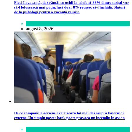
Pleci în vacanță, dar rămâi cu ochii la telefon? 88% dintre turiști vor
să-l folosească mai puțin, însă doar 8% reușesc să-l închidă. Sfaturi
de la psihologi pentru o vacanță reușită
Lifestyle
august 8, 2026
De ce companiile aeriene avertizează tot mai des asupra bateriilor
externe. Un simplu power bank poate provoca un incendiu în avion
Călătorie
,
Lume