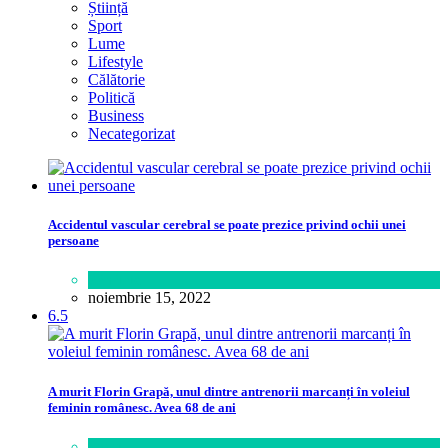
Știință
Sport
Lume
Lifestyle
Călătorie
Politică
Business
Necategorizat
Accidentul vascular cerebral se poate prezice privind ochii unei
persoane
Sănătate
noiembrie 15, 2022
6.5
A murit Florin Grapă, unul dintre antrenorii marcanți în voleiul
feminin românesc. Avea 68 de ani
Sport