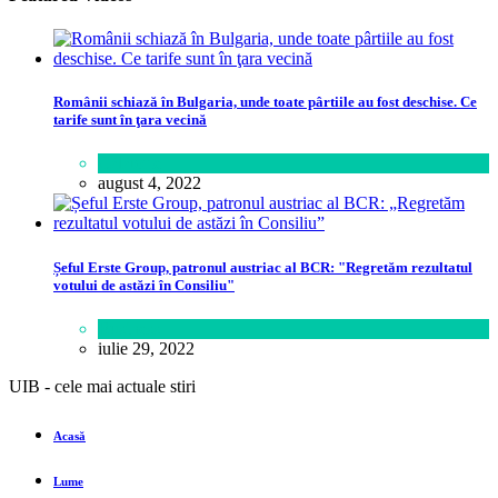
Românii schiază în Bulgaria, unde toate pârtiile au fost deschise. Ce
tarife sunt în ţara vecină
Călătorie
august 4, 2022
Șeful Erste Group, patronul austriac al BCR: "Regretăm rezultatul
votului de astăzi în Consiliu"
Business
iulie 29, 2022
UIB - cele mai actuale stiri
Acasă
Lume