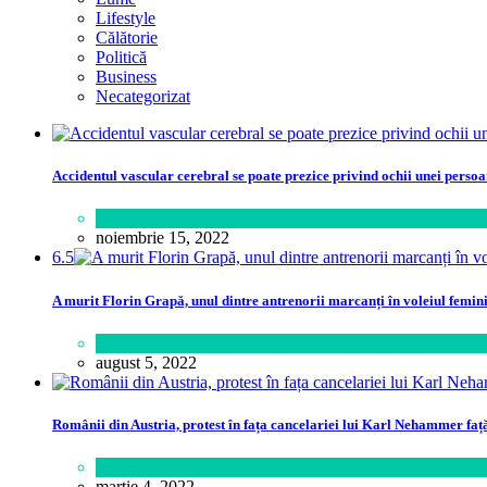
Lifestyle
Călătorie
Politică
Business
Necategorizat
Accidentul vascular cerebral se poate prezice privind ochii unei perso
Sănătate
noiembrie 15, 2022
6.5
A murit Florin Grapă, unul dintre antrenorii marcanți în voleiul femin
Sport
august 5, 2022
Românii din Austria, protest în fața cancelariei lui Karl Nehammer faț
Lume
martie 4, 2022