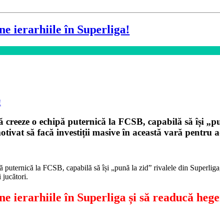
ne ierarhiile în Superliga!
să creeze o echipă puternică la FCSB, capabilă să își „pu
otivat să facă investiții masive în această vară pentru a
ă puternică la FCSB, capabilă să își „pună la zid” rivalele din Superliga,
 jucători.
rne ierarhiile în Superliga și să readucă h