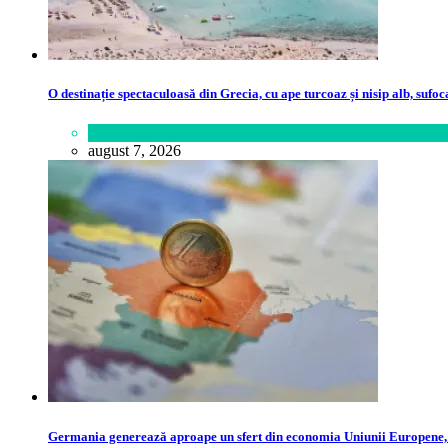
O destinație spectaculoasă din Grecia, cu ape turcoaz și nisip alb, sufoc
Călătorie
,
Lume
august 7, 2026
Germania generează aproape un sfert din economia Uniunii Europene, p