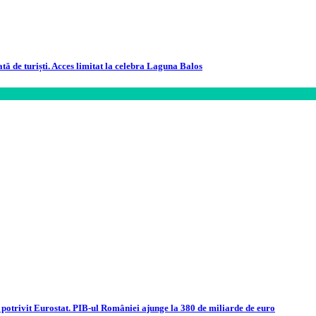
ată de turiști. Acces limitat la celebra Laguna Balos
otrivit Eurostat. PIB-ul României ajunge la 380 de miliarde de euro