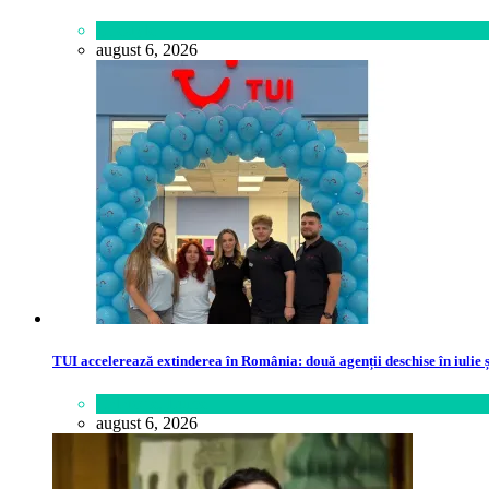
Lifestyle
august 6, 2026
TUI accelerează extinderea în România: două agenții deschise în iulie ș
Călătorie
,
Lume
august 6, 2026