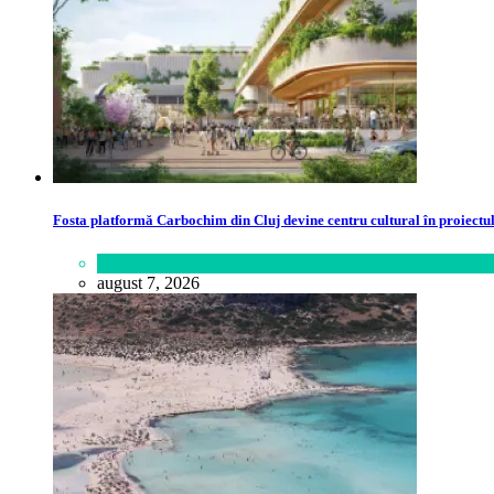
Fosta platformă Carbochim din Cluj devine centru cultural în proiect
Lifestyle
august 7, 2026