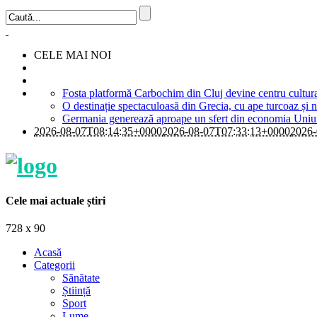
CELE MAI NOI
Fosta platformă Carbochim din Cluj devine centru cultur
O destinație spectaculoasă din Grecia, cu ape turcoaz și ni
Germania generează aproape un sfert din economia Uniuni
2026-08-07T08:14:35+0000
2026-08-07T07:33:13+0000
2026-
Cele mai actuale știri
728 x 90
Acasă
Categorii
Sănătate
Știință
Sport
Lume