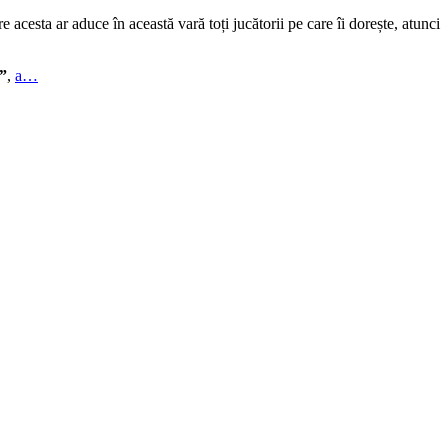
acesta ar aduce în această vară toți jucătorii pe care îi dorește, atunci
i”
,
a…