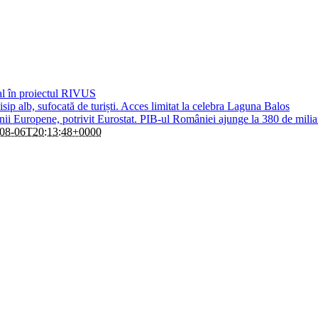
al în proiectul RIVUS
sip alb, sufocată de turiști. Acces limitat la celebra Laguna Balos
i Europene, potrivit Eurostat. PIB-ul României ajunge la 380 de milia
08-06T20:13:48+0000