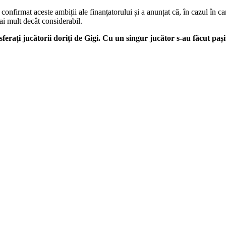
firmat aceste ambiții ale finanțatorului și a anunțat că, în cazul în care 
i mult decât considerabil.
ferați jucătorii doriți de Gigi. Cu un singur jucător s-au făcut paș