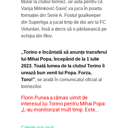
titular la clubul torinez, iar asta pentru că
Vanja Milinković-Savić va juca în poarta
formației din Serie A. Fostul goalkeeper
din Superliga a jucat timp de doi ani la FC
Voluntari, însă a decis să o părăsească pe
echipa din Ilfov.
„Torino e încântată să anunțe transferul
lui Mihai Popa, începând de la 1 iulie
2023. Toată lumea de la clubul Torino îi
urează bun venit lui Popa. Forza,
Toro!”
, se arată în comunicatul oficial al
torinezilor.
Florin Punea a rămas uimit de
interesul lui Torino pentru Mihai Popa:
„L-au monitorizat mult timp. Este…
Citeşte mai mult