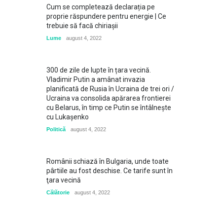
Cum se completează declarația pe
proprie răspundere pentru energie | Ce
trebuie să facă chiriașii
Lume
august 4, 2022
300 de zile de lupte în țara vecină.
Vladimir Putin a amânat invazia
planificată de Rusia în Ucraina de trei ori /
Ucraina va consolida apărarea frontierei
cu Belarus, în timp ce Putin se întâlneşte
cu Lukaşenko
Politică
august 4, 2022
Românii schiază în Bulgaria, unde toate
pârtiile au fost deschise. Ce tarife sunt în
ţara vecină
Călătorie
august 4, 2022