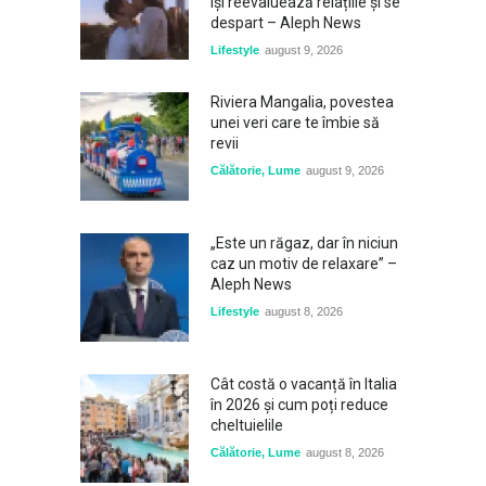
își reevaluează relațiile și se
despart – Aleph News
Lifestyle
august 9, 2026
Riviera Mangalia, povestea
unei veri care te îmbie să
revii
Călătorie
,
Lume
august 9, 2026
„Este un răgaz, dar în niciun
caz un motiv de relaxare” –
Aleph News
Lifestyle
august 8, 2026
Cât costă o vacanță în Italia
în 2026 și cum poți reduce
cheltuielile
Călătorie
,
Lume
august 8, 2026