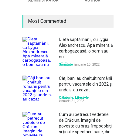
ADMINISTRATOR
AUTHOR
Most Commented
Dieta săptămânii, cu Lygia
Alexandrescu. Apa minerală
carbogazoasă, o bem sau
nu
Sănătate
ianuarie 15, 2022
Câţi bani au cheltuit românii
pentru vacanțele din 2022 și
unde s-au cazat
Călătorie
,
Lifestyle
ianuarie 21, 2022
Cum au petrecut vedetele
de Crăciun. Imagini de
poveste cu brazi împodobiţi
şi ţinute spectaculoase, din