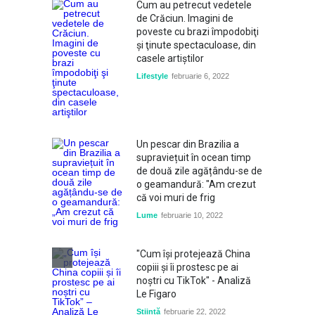
Cum au petrecut vedetele
de Crăciun. Imagini de
poveste cu brazi împodobiţi
şi ţinute spectaculoase, din
casele artiştilor
Lifestyle
februarie 6, 2022
Un pescar din Brazilia a
supraviețuit în ocean timp
de două zile agățându-se de
o geamandură: "Am crezut
că voi muri de frig
Lume
februarie 10, 2022
"Cum își protejează China
copiii și îi prostesc pe ai
noștri cu TikTok" - Analiză
Le Figaro
Știință
februarie 22, 2022