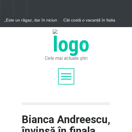
„Este un răgaz, dar în niciun
Cât costă o vacanță în Italia
caz un motiv de relaxare” –
în 2026 și cum poți reduce
Aleph News
cheltuielile
Pleci în vacanță, dar rămâi
cu ochii la telefon? 88%
dintre turiști vor să-l
folosească mai puțin, însă
doar 8% reușesc să-l
închidă. Sfaturi de la
Cele mai actuale știri
psihologi pentru o vacanță
reușită
Bianca Andreescu,
învinsă în finala