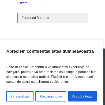
Featured Videos
Apreciem confidențialitatea dumneavoastră
Folosim cookie-uri pentru a vă îmbunătăți experiența de
navigare, pentru a vă oferi reclame sau conținut personalizat
UIB - cele mai actuale stiri
și pentru a ne analiza traficul. Făcând clic pe „Accept toate”,
sunteți de acord cu utilizarea cookie-urilor.
Acasă
Lume
Business
Politică
Călătorie
Lifestyle
Sport
Sănătate
Personalizați
Respinge toate
Accepta toate
Știință
Confidentialitate
GDPR