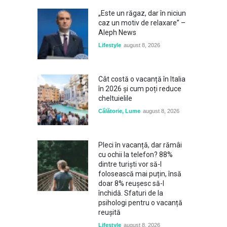
„Este un răgaz, dar în niciun
caz un motiv de relaxare” –
Aleph News
Lifestyle
august 8, 2026
Cât costă o vacanță în Italia
în 2026 și cum poți reduce
cheltuielile
Călătorie
,
Lume
august 8, 2026
Pleci în vacanță, dar rămâi
cu ochii la telefon? 88%
dintre turiști vor să-l
folosească mai puțin, însă
doar 8% reușesc să-l
închidă. Sfaturi de la
psihologi pentru o vacanță
reușită
Lifestyle
august 8, 2026