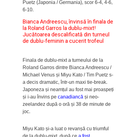
Puetz (Japonia / Germania), scor 6-4, 4-6,
6-10.
Bianca Andreescu, învinsă în finala de
la Roland Garros la dublu-mixt!
Jucătoarea descalificată din turneul
de dublu-feminin a cucerit trofeul
Finala de dublu-mixt a turneului de la
Roland Garros dintre Bianca Andreescu /
Michael Venus și Miyu Kato / Tim Puetz s-
a decis dramatic, într-un maxi tie-break.
Japoneza și neamțul au fost mai proaspeți
și i-au învins pe
canadiancă
și neo-
zeelandez după o oră și 38 de minute de
joc.
Miyu Kato și-a luat o revanșă cu triumful
de la dublu-mixt, după ce
a fost