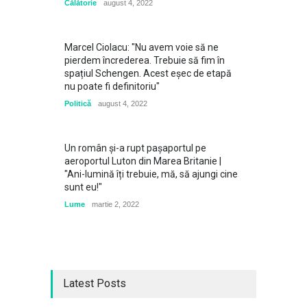
Călătorie
august 4, 2022
Marcel Ciolacu: "Nu avem voie să ne
pierdem încrederea. Trebuie să fim în
spațiul Schengen. Acest eșec de etapă
nu poate fi definitoriu"
Politică
august 4, 2022
Un român și-a rupt pașaportul pe
aeroportul Luton din Marea Britanie |
"Ani-lumină îți trebuie, mă, să ajungi cine
sunt eu!"
Lume
martie 2, 2022
Latest Posts