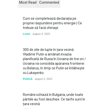
Most Read
Commented
Cum se completează declarația pe
proprie răspundere pentru energie | Ce
trebuie să facă chiriașii
Lume
august 4, 2022
300 de zile de lupte în țara vecină.
Vladimir Putin a amânat invazia
planificată de Rusia în Ucraina de trei ori /
Ucraina va consolida apărarea frontierei
cu Belarus, în timp ce Putin se întâlneşte
cu Lukaşenko
Politică
august 4, 2022
Românii schiază în Bulgaria, unde toate
pârtiile au fost deschise. Ce tarife sunt în
ţara vecină