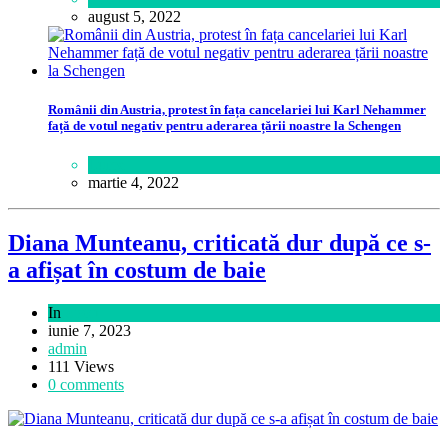
august 5, 2022
Românii din Austria, protest în fața cancelariei lui Karl Nehammer
față de votul negativ pentru aderarea țării noastre la Schengen
Lume
martie 4, 2022
Diana Munteanu, criticată dur după ce s-
a afișat în costum de baie
In
Sport
iunie 7, 2023
admin
111 Views
0 comments