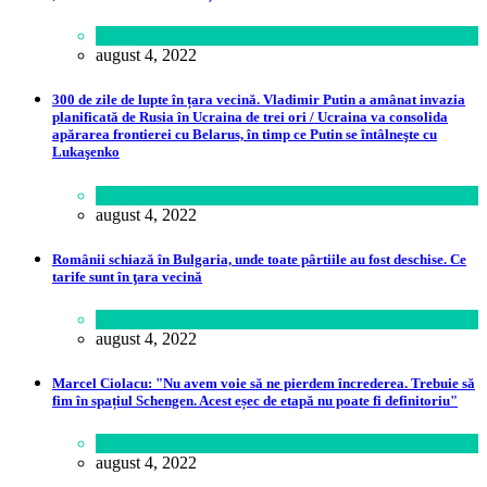
Lume
august 4, 2022
300 de zile de lupte în țara vecină. Vladimir Putin a amânat invazia
planificată de Rusia în Ucraina de trei ori / Ucraina va consolida
apărarea frontierei cu Belarus, în timp ce Putin se întâlneşte cu
Lukaşenko
Politică
august 4, 2022
Românii schiază în Bulgaria, unde toate pârtiile au fost deschise. Ce
tarife sunt în ţara vecină
Călătorie
august 4, 2022
Marcel Ciolacu: "Nu avem voie să ne pierdem încrederea. Trebuie să
fim în spațiul Schengen. Acest eșec de etapă nu poate fi definitoriu"
Politică
august 4, 2022