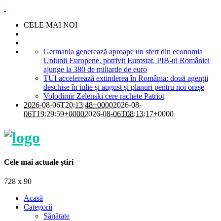
CELE MAI NOI
Germania generează aproape un sfert din economia
Uniunii Europene, potrivit Eurostat. PIB-ul României
ajunge la 380 de miliarde de euro
TUI accelerează extinderea în România: două agenții
deschise în iulie și august și planuri pentru noi orașe
Volodimir Zelenski cere rachete Patriot
2026-08-06T20:13:48+0000
2026-08-
06T19:29:59+0000
2026-08-06T08:13:17+0000
Cele mai actuale știri
728 x 90
Acasă
Categorii
Sănătate