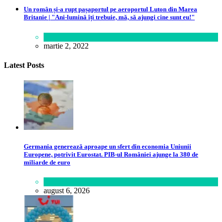
Un român și-a rupt pașaportul pe aeroportul Luton din Marea
Britanie | "Ani-lumină îți trebuie, mă, să ajungi cine sunt eu!"
Lume
martie 2, 2022
Latest Posts
Germania generează aproape un sfert din economia Uniunii
Europene, potrivit Eurostat. PIB-ul României ajunge la 380 de
miliarde de euro
Lifestyle
august 6, 2026