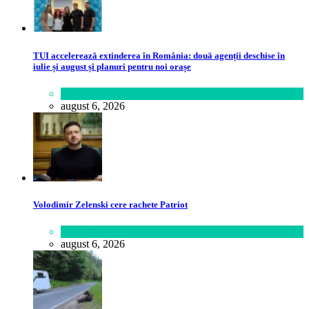
TUI accelerează extinderea în România: două agenții deschise în
iulie și august și planuri pentru noi orașe
Călătorie
,
Lume
august 6, 2026
Volodimir Zelenski cere rachete Patriot
Lifestyle
august 6, 2026