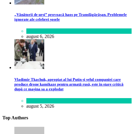
„Vânătorii de urși” provoacă haos pe Transfăgărășan. Problemele
ignorate ale celebrei șosele
Călătorie
,
Lume
august 6, 2026
Vladimir Tkachuk, apropiat al lui Putin și șeful companiei care
produce drone kamikaze pentru armată rusă, este în stare critică
după ce mașina sa a explodat
Lifestyle
august 5, 2026
Top Authors