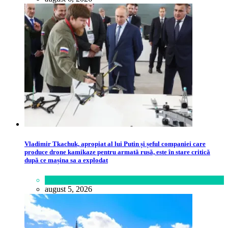
Vladimir Tkachuk, apropiat al lui Putin și șeful companiei care
produce drone kamikaze pentru armată rusă, este în stare critică
după ce mașina sa a explodat
Lifestyle
august 5, 2026