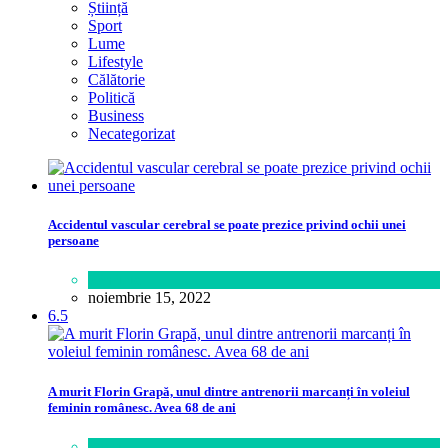
Știință
Sport
Lume
Lifestyle
Călătorie
Politică
Business
Necategorizat
Accidentul vascular cerebral se poate prezice privind ochii unei
persoane
Sănătate
noiembrie 15, 2022
6.5
A murit Florin Grapă, unul dintre antrenorii marcanți în voleiul
feminin românesc. Avea 68 de ani
Sport