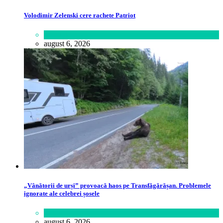
Volodimir Zelenski cere rachete Patriot
Lifestyle
august 6, 2026
„Vânătorii de urși” provoacă haos pe Transfăgărășan. Problemele
ignorate ale celebrei șosele
Călătorie
,
Lume
august 6, 2026