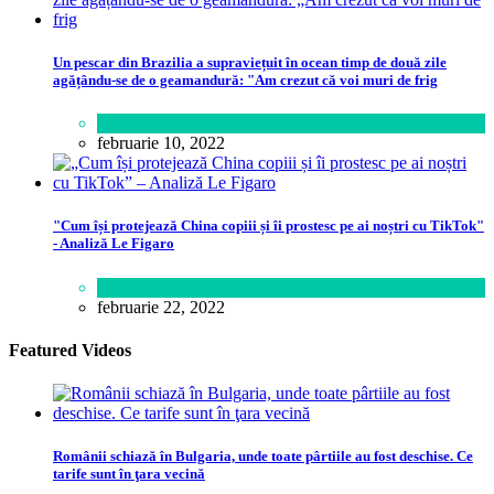
Un pescar din Brazilia a supraviețuit în ocean timp de două zile
agățându-se de o geamandură: "Am crezut că voi muri de frig
Lume
februarie 10, 2022
"Cum își protejează China copiii și îi prostesc pe ai noștri cu TikTok"
- Analiză Le Figaro
Știință
februarie 22, 2022
Featured Videos
Românii schiază în Bulgaria, unde toate pârtiile au fost deschise. Ce
tarife sunt în ţara vecină