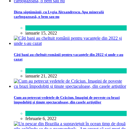
Dieta săptămânii, cu Lygia Alexandrescu. Apa minerală
carbogazoasă, o bem sau nu
Sănătate
ianuarie 15, 2022
Câţi bani au cheltuit românii pentru vacanțele din 2022 și unde s-au
cazat
Călătorie
,
Lifestyle
ianuarie 21, 2022
Cum au petrecut vedetele de Crăciun. Imagini de poveste cu brazi
împodobiţi şi ţinute spectaculoase, din casele artiştilor
Lifestyle
februarie 6, 2022