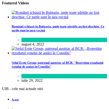
Featured Videos
Românii schiază în Bulgaria, unde toate pârtiile au fost deschise. Ce
tarife sunt în ţara vecină
Călătorie
august 4, 2022
Șeful Erste Group, patronul austriac al BCR: "Regretăm rezultatul
votului de astăzi în Consiliu"
Business
iulie 29, 2022
UIB - cele mai actuale stiri
Acasă