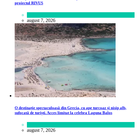
proiectul RIVUS
Lifestyle
august 7, 2026
O destinație spectaculoasă din Grecia, cu ape turcoaz și nisip alb,
sufocată de turiști. Acces limitat la celebra Laguna Balos
Călătorie
,
Lume
august 7, 2026