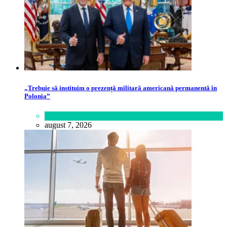
„Trebuie să instituim o prezență militară americană permanentă în
Polonia”
Lifestyle
august 7, 2026