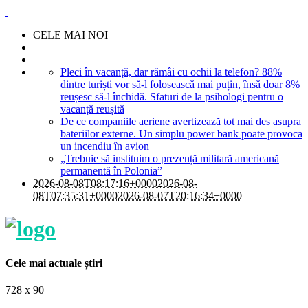
CELE MAI NOI
Pleci în vacanță, dar rămâi cu ochii la telefon? 88%
dintre turiști vor să-l folosească mai puțin, însă doar 8%
reușesc să-l închidă. Sfaturi de la psihologi pentru o
vacanță reușită
De ce companiile aeriene avertizează tot mai des asupra
bateriilor externe. Un simplu power bank poate provoca
un incendiu în avion
„Trebuie să instituim o prezență militară americană
permanentă în Polonia”
2026-08-08T08:17:16+0000
2026-08-
08T07:35:31+0000
2026-08-07T20:16:34+0000
Cele mai actuale știri
728 x 90