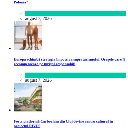
Polonia”
Lifestyle
august 7, 2026
Europa schimbă strategia împotriva supraturismului. Orașele care îi
recompensează pe turiștii responsabili
Călătorie
,
Lume
august 7, 2026
Fosta platformă Carbochim din Cluj devine centru cultural în
proiectul RIVUS