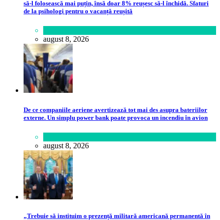
să-l folosească mai puțin, însă doar 8% reușesc să-l închidă. Sfaturi
de la psihologi pentru o vacanță reușită
Lifestyle
august 8, 2026
De ce companiile aeriene avertizează tot mai des asupra bateriilor
externe. Un simplu power bank poate provoca un incendiu în avion
Călătorie
,
Lume
august 8, 2026
„Trebuie să instituim o prezență militară americană permanentă în