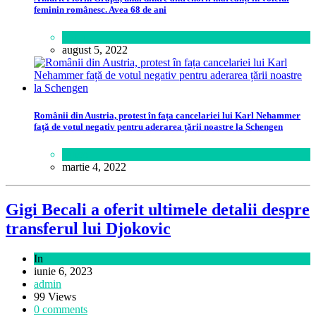
feminin românesc. Avea 68 de ani
Sport
august 5, 2022
Românii din Austria, protest în fața cancelariei lui Karl Nehammer
față de votul negativ pentru aderarea țării noastre la Schengen
Lume
martie 4, 2022
Gigi Becali a oferit ultimele detalii despre
transferul lui Djokovic
In
Sport
iunie 6, 2023
admin
99 Views
0 comments