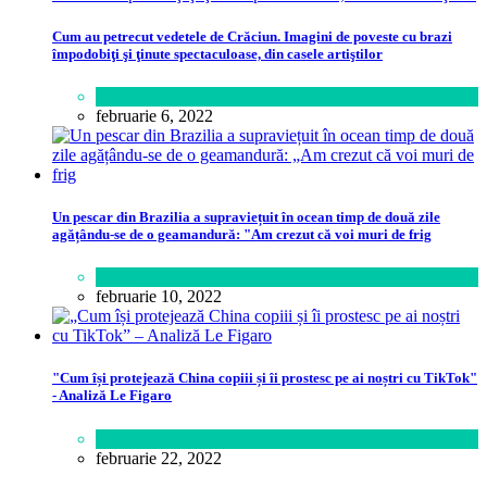
Cum au petrecut vedetele de Crăciun. Imagini de poveste cu brazi
împodobiţi şi ţinute spectaculoase, din casele artiştilor
Lifestyle
februarie 6, 2022
Un pescar din Brazilia a supraviețuit în ocean timp de două zile
agățându-se de o geamandură: "Am crezut că voi muri de frig
Lume
februarie 10, 2022
"Cum își protejează China copiii și îi prostesc pe ai noștri cu TikTok"
- Analiză Le Figaro
Știință
februarie 22, 2022