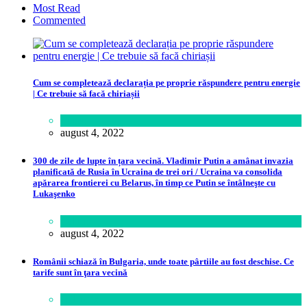
Most Read
Commented
Cum se completează declarația pe proprie răspundere pentru energie
| Ce trebuie să facă chiriașii
Lume
august 4, 2022
300 de zile de lupte în țara vecină. Vladimir Putin a amânat invazia
planificată de Rusia în Ucraina de trei ori / Ucraina va consolida
apărarea frontierei cu Belarus, în timp ce Putin se întâlneşte cu
Lukaşenko
Politică
august 4, 2022
Românii schiază în Bulgaria, unde toate pârtiile au fost deschise. Ce
tarife sunt în ţara vecină
Călătorie