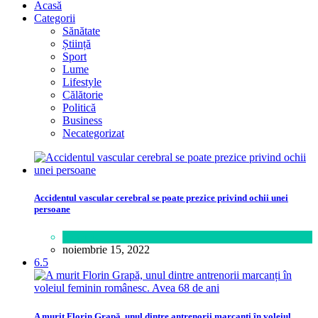
Acasă
Categorii
Sănătate
Știință
Sport
Lume
Lifestyle
Călătorie
Politică
Business
Necategorizat
Accidentul vascular cerebral se poate prezice privind ochii unei
persoane
Sănătate
noiembrie 15, 2022
6.5
A murit Florin Grapă, unul dintre antrenorii marcanți în voleiul