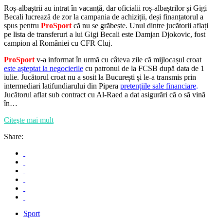
Roș-albaștrii au intrat în vacanță, dar oficialii roș-albaștrilor și Gigi
Becali lucrează de zor la campania de achiziții, deși finanțatorul a
spus pentru
ProSport
că nu se grăbește. Unul dintre jucătorii aflați
pe lista de transferuri a lui Gigi Becali este Damjan Djokovic, fost
campion al României cu CFR Cluj.
ProSport
v-a informat în urmă cu câteva zile că mijlocașul croat
este așteptat la negocierile
cu patronul de la FCSB după data de 1
iulie. Jucătorul croat nu a sosit la București și le-a transmis prin
intermediari latifundiarului din Pipera
pretențiile sale financiare
.
Jucătorul aflat sub contract cu Al-Raed a dat asigurări că o să vină
în…
Citeşte mai mult
Share:
Sport