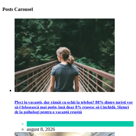
Posts Carousel
Pleci în vacanță, dar rămâi cu ochii la telefon? 88% dintre turiști vor
să-l folosească mai puțin, însă doar 8% reușesc să-l închidă. Sfaturi
de la psihologi pentru o vacanță reușită
Lifestyle
august 8, 2026