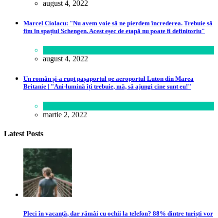
august 4, 2022
Marcel Ciolacu: "Nu avem voie să ne pierdem încrederea. Trebuie să
fim în spațiul Schengen. Acest eșec de etapă nu poate fi definitoriu"
Politică
august 4, 2022
Un român și-a rupt pașaportul pe aeroportul Luton din Marea
Britanie | "Ani-lumină îți trebuie, mă, să ajungi cine sunt eu!"
Lume
martie 2, 2022
Latest Posts
Pleci în vacanță, dar rămâi cu ochii la telefon? 88% dintre turiști vor