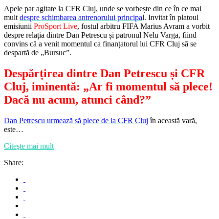
Apele par agitate la CFR Cluj, unde se vorbește din ce în ce mai
mult
despre schimbarea antrenorului principa
l. Invitat în platoul
emisiunii
ProSport Live
, fostul arbitru FIFA Marius Avram a vorbit
despre relația dintre Dan Petrescu și patronul Nelu Varga, fiind
convins că a venit momentul ca finanțatorul lui CFR Cluj să se
despartă de „Bursuc”.
Despărțirea dintre Dan Petrescu și CFR
Cluj, iminentă: „Ar fi momentul să plece!
Dacă nu acum, atunci când?”
Dan Petrescu urmează să plece de la CFR Cluj
în această vară,
este…
Citeşte mai mult
Share: