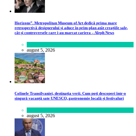
Horizons”. Metropolitan Museum of Art dedică prima mare
retrospectivă designerului și aduce în prim-plan atât creațiile sale,
cât și controversele care i-au marcat cariera – Aleph News
Lifestyle
august 5, 2026
Colinele Transilvaniei, destinația verii. Cum poți descoperi într-o
singură vacanță sate UNESCO, gastronomie locală și festivaluri
Călătorie
,
Lume
august 5, 2026