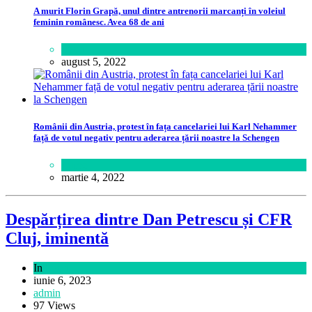
A murit Florin Grapă, unul dintre antrenorii marcanți în voleiul
feminin românesc. Avea 68 de ani
Sport
august 5, 2022
Românii din Austria, protest în fața cancelariei lui Karl Nehammer
față de votul negativ pentru aderarea țării noastre la Schengen
Lume
martie 4, 2022
Despărțirea dintre Dan Petrescu și CFR
Cluj, iminentă
In
Sport
iunie 6, 2023
admin
97 Views