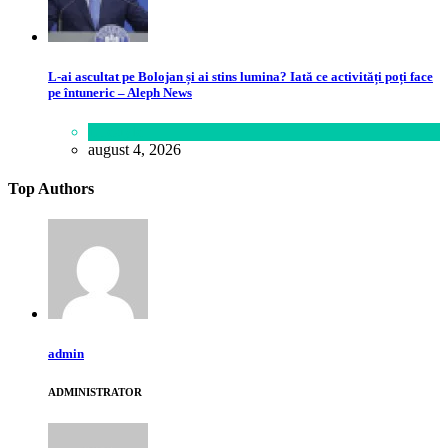
L-ai ascultat pe Bolojan și ai stins lumina? Iată ce activități poți face
pe întuneric – Aleph News
Lifestyle
august 4, 2026
Top Authors
admin
ADMINISTRATOR