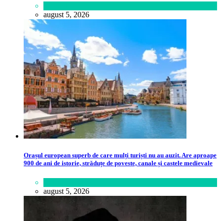
Lifestyle
august 5, 2026
Orașul european superb de care mulți turiști nu au auzit. Are aproape
900 de ani de istorie, străduțe de poveste, canale și castele medievale
Călătorie
,
Lume
august 5, 2026