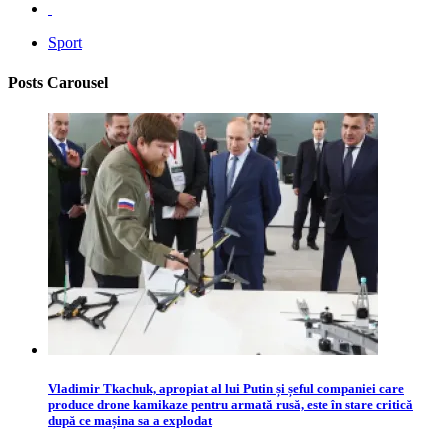
Sport
Posts Carousel
Vladimir Tkachuk, apropiat al lui Putin și șeful companiei care
produce drone kamikaze pentru armată rusă, este în stare critică
după ce mașina sa a explodat