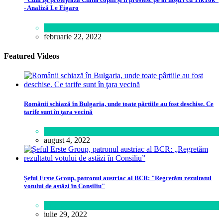
- Analiză Le Figaro
Știință
februarie 22, 2022
Featured Videos
Românii schiază în Bulgaria, unde toate pârtiile au fost deschise. Ce
tarife sunt în ţara vecină
Călătorie
august 4, 2022
Șeful Erste Group, patronul austriac al BCR: "Regretăm rezultatul
votului de astăzi în Consiliu"
Business
iulie 29, 2022