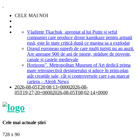
CELE MAI NOI
Vladimir Tkachuk, apropiat al lui Putin și șeful
companiei care produce drone kamikaze pentru armată
rusă, este în stare critică după ce mașina sa a explodat
Orașul european superb de care mulți turiști nu au auzit.
Are aproape 900 de ani de istorie, străduțe de poveste,
canale și castele medievale
Horizons”. Metropolitan Museum of Art dedică prima
mare retrospectivă designerului și aduce în prim-plan
atât creațiile sale, cât și controversele care i-au marcat
cariera – Aleph News
2026-08-05T20:08:13+0000
2026-08-
05T19:27:20+0000
2026-08-05T08:02:14+0000
Cele mai actuale știri
728 x 90