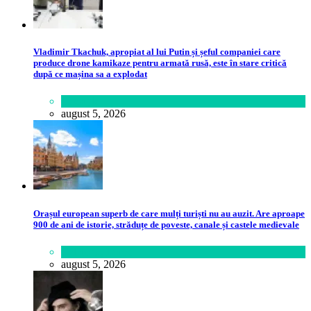
Vladimir Tkachuk, apropiat al lui Putin și șeful companiei care
produce drone kamikaze pentru armată rusă, este în stare critică
după ce mașina sa a explodat
Lifestyle
august 5, 2026
Orașul european superb de care mulți turiști nu au auzit. Are aproape
900 de ani de istorie, străduțe de poveste, canale și castele medievale
Călătorie
,
Lume
august 5, 2026