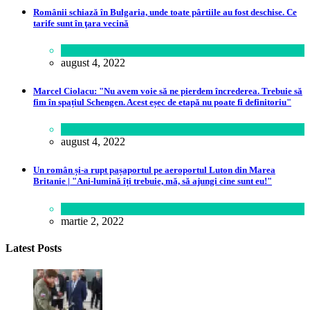
Românii schiază în Bulgaria, unde toate pârtiile au fost deschise. Ce
tarife sunt în ţara vecină
Călătorie
august 4, 2022
Marcel Ciolacu: "Nu avem voie să ne pierdem încrederea. Trebuie să
fim în spațiul Schengen. Acest eșec de etapă nu poate fi definitoriu"
Politică
august 4, 2022
Un român și-a rupt pașaportul pe aeroportul Luton din Marea
Britanie | "Ani-lumină îți trebuie, mă, să ajungi cine sunt eu!"
Lume
martie 2, 2022
Latest Posts