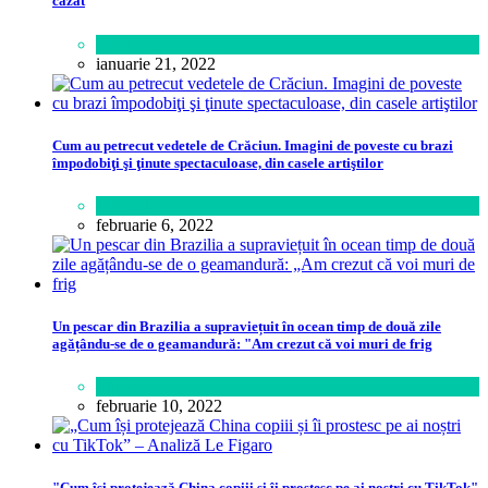
cazat
Călătorie
,
Lifestyle
ianuarie 21, 2022
Cum au petrecut vedetele de Crăciun. Imagini de poveste cu brazi
împodobiţi şi ţinute spectaculoase, din casele artiştilor
Lifestyle
februarie 6, 2022
Un pescar din Brazilia a supraviețuit în ocean timp de două zile
agățându-se de o geamandură: "Am crezut că voi muri de frig
Lume
februarie 10, 2022
"Cum își protejează China copiii și îi prostesc pe ai noștri cu TikTok"