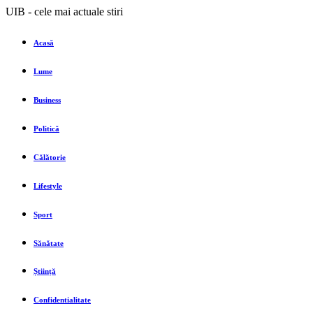
UIB - cele mai actuale stiri
Acasă
Lume
Business
Politică
Călătorie
Lifestyle
Sport
Sănătate
Știință
Confidentialitate