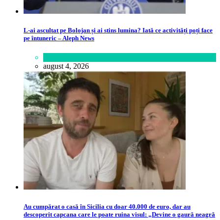
L-ai ascultat pe Bolojan și ai stins lumina? Iată ce activități poți face
pe întuneric – Aleph News
Lifestyle
august 4, 2026
Au cumpărat o casă în Sicilia cu doar 40.000 de euro, dar au
descoperit capcana care le poate ruina visul: „Devine o gaură neagră