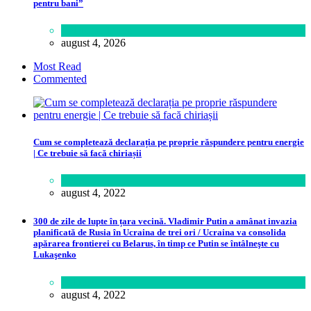
pentru bani”
Călătorie
,
Lume
august 4, 2026
Most Read
Commented
Cum se completează declarația pe proprie răspundere pentru energie
| Ce trebuie să facă chiriașii
Lume
august 4, 2022
300 de zile de lupte în țara vecină. Vladimir Putin a amânat invazia
planificată de Rusia în Ucraina de trei ori / Ucraina va consolida
apărarea frontierei cu Belarus, în timp ce Putin se întâlneşte cu
Lukaşenko
Politică
august 4, 2022