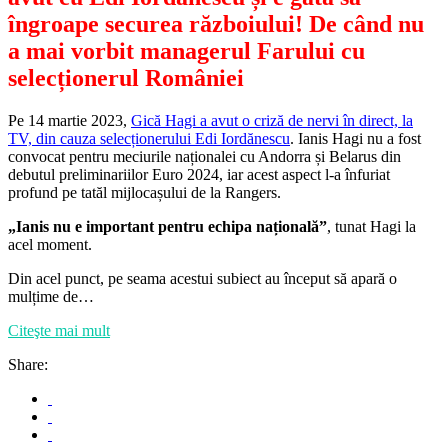
îngroape securea războiului! De când nu
a mai vorbit managerul Farului cu
selecționerul României
Pe 14 martie 2023,
Gică Hagi a avut o criză de nervi în direct, la
TV, din cauza selecționerului Edi Iordănescu
. Ianis Hagi nu a fost
convocat pentru meciurile naționalei cu Andorra și Belarus din
debutul preliminariilor Euro 2024, iar acest aspect l-a înfuriat
profund pe tatăl mijlocașului de la Rangers.
„Ianis nu e important pentru echipa națională”
, tunat Hagi la
acel moment.
Din acel punct, pe seama acestui subiect au început să apară o
mulțime de…
Citeşte mai mult
Share: