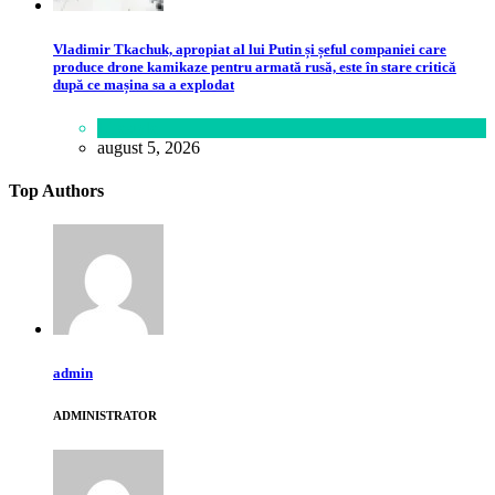
Vladimir Tkachuk, apropiat al lui Putin și șeful companiei care
produce drone kamikaze pentru armată rusă, este în stare critică
după ce mașina sa a explodat
Lifestyle
august 5, 2026
Top Authors
admin
ADMINISTRATOR