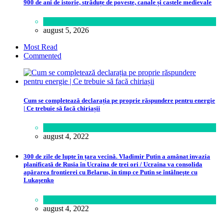
900 de ani de istorie, străduțe de poveste, canale și castele medievale
Călătorie
,
Lume
august 5, 2026
Most Read
Commented
Cum se completează declarația pe proprie răspundere pentru energie
| Ce trebuie să facă chiriașii
Lume
august 4, 2022
300 de zile de lupte în țara vecină. Vladimir Putin a amânat invazia
planificată de Rusia în Ucraina de trei ori / Ucraina va consolida
apărarea frontierei cu Belarus, în timp ce Putin se întâlneşte cu
Lukaşenko
Politică
august 4, 2022