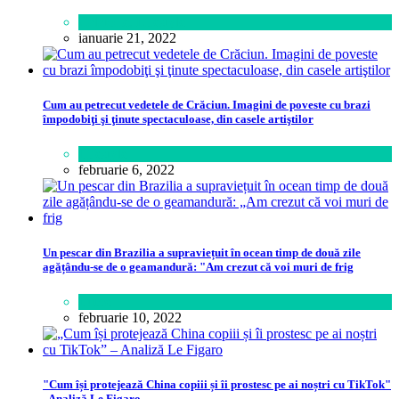
Călătorie
,
Lifestyle
ianuarie 21, 2022
Cum au petrecut vedetele de Crăciun. Imagini de poveste cu brazi
împodobiţi şi ţinute spectaculoase, din casele artiştilor
Lifestyle
februarie 6, 2022
Un pescar din Brazilia a supraviețuit în ocean timp de două zile
agățându-se de o geamandură: "Am crezut că voi muri de frig
Lume
februarie 10, 2022
"Cum își protejează China copiii și îi prostesc pe ai noștri cu TikTok"
- Analiză Le Figaro