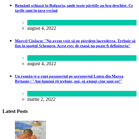
Românii schiază în Bulgaria, unde toate pârtiile au fost deschise. Ce
tarife sunt în ţara vecină
Călătorie
august 4, 2022
Marcel Ciolacu: "Nu avem voie să ne pierdem încrederea. Trebuie să
fim în spațiul Schengen. Acest eșec de etapă nu poate fi definitoriu"
Politică
august 4, 2022
Un român și-a rupt pașaportul pe aeroportul Luton din Marea
Britanie | "Ani-lumină îți trebuie, mă, să ajungi cine sunt eu!"
Lume
martie 2, 2022
Latest Posts