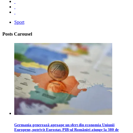
Sport
Posts Carousel
Germania generează aproape un sfert din economia Uniunii
Europene, potrivit Eurostat. PIB-ul României ajunge la 380 de