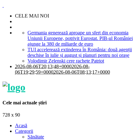
CELE MAI NOI
Germania generează aproape un sfert din economia
Uniunii Europene, potrivit Eurostat. PIB-ul României
ajunge la 380 de miliarde de euro
TUI accelerează extinderea în România: două agenții
deschise în iulie și august și planuri pentru noi orașe
Volodimir Zelenski cere rachete Patriot
2026-08-06T20:13:48+0000
2026-08-
06T19:29:59+0000
2026-08-06T08:13:17+0000
Cele mai actuale știri
728 x 90
Acasă
Categorii
Sănătate