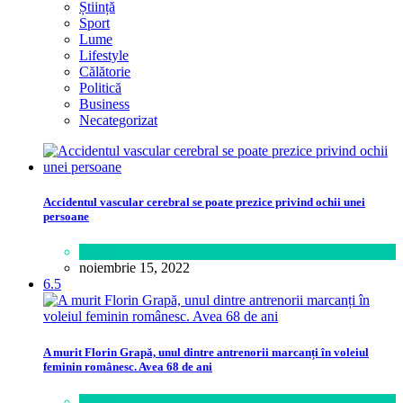
Știință
Sport
Lume
Lifestyle
Călătorie
Politică
Business
Necategorizat
Accidentul vascular cerebral se poate prezice privind ochii unei
persoane
Sănătate
noiembrie 15, 2022
6.5
A murit Florin Grapă, unul dintre antrenorii marcanți în voleiul
feminin românesc. Avea 68 de ani
Sport