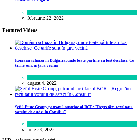
Știință
februarie 22, 2022
Featured Videos
Românii schiază în Bulgaria, unde toate pârtiile au fost deschise. Ce
tarife sunt în ţara vecină
Călătorie
august 4, 2022
Șeful Erste Group, patronul austriac al BCR: "Regretăm rezultatul
votului de astăzi în Consiliu"
Business
iulie 29, 2022