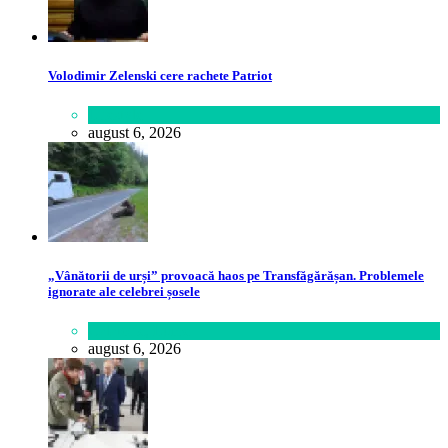
Volodimir Zelenski cere rachete Patriot
Lifestyle
august 6, 2026
„Vânătorii de urși” provoacă haos pe Transfăgărășan. Problemele
ignorate ale celebrei șosele
Călătorie
,
Lume
august 6, 2026