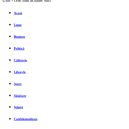
UIB - cele mai actuale stiri
Acasă
Lume
Business
Politică
Călătorie
Lifestyle
Sport
Sănătate
Știință
Confidentialitate