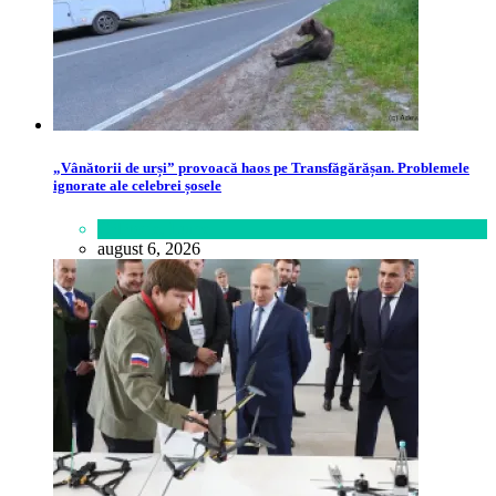
„Vânătorii de urși” provoacă haos pe Transfăgărășan. Problemele
ignorate ale celebrei șosele
Călătorie
,
Lume
august 6, 2026