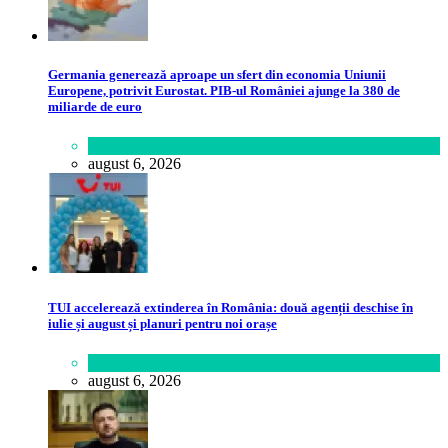
Germania generează aproape un sfert din economia Uniunii
Europene, potrivit Eurostat. PIB-ul României ajunge la 380 de
miliarde de euro
Lifestyle
august 6, 2026
TUI accelerează extinderea în România: două agenții deschise în
iulie și august și planuri pentru noi orașe
Călătorie
,
Lume
august 6, 2026