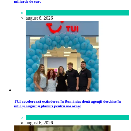
miliarde de euro
Lifestyle
august 6, 2026
TUI accelerează extinderea în România: două agenții deschise în
iulie și august și planuri pentru noi orașe
Călătorie
,
Lume
august 6, 2026