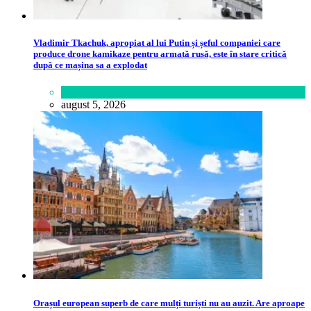
Vladimir Tkachuk, apropiat al lui Putin și șeful companiei care
produce drone kamikaze pentru armată rusă, este în stare critică
după ce mașina sa a explodat
Lifestyle
august 5, 2026
Orașul european superb de care mulți turiști nu au auzit. Are aproape