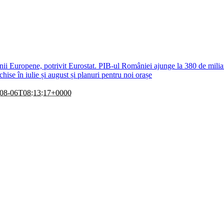
i Europene, potrivit Eurostat. PIB-ul României ajunge la 380 de milia
se în iulie și august și planuri pentru noi orașe
08-06T08:13:17+0000