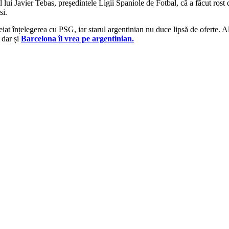
ui Javier Tebas, președintele Ligii Spaniole de Fotbal, că a făcut rost de
si.
iat înțelegerea cu PSG, iar starul argentinian nu duce lipsă de oferte. Al
, dar și
Barcelona îl vrea pe argentinian.