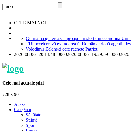
CELE MAI NOI
Germania generează aproape un sfert din economia Uniuni
TUI accelerează extinderea în România: două agenții deschi
Volodimir Zelenski cere rachete Patriot
2026-08-06T20:13:48+0000
2026-08-06T19:29:59+0000
2026-
Cele mai actuale știri
728 x 90
Acasă
Categorii
Sănătate
Știință
Sport
Lume