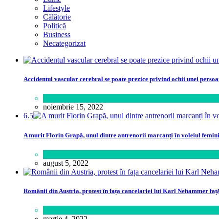
Lifestyle
Călătorie
Politică
Business
Necategorizat
Accidentul vascular cerebral se poate prezice privind ochii unei perso
Sănătate
noiembrie 15, 2022
6.5
A murit Florin Grapă, unul dintre antrenorii marcanți în voleiul femin
Sport
august 5, 2022
Românii din Austria, protest în fața cancelariei lui Karl Nehammer faț
Lume
martie 4, 2022