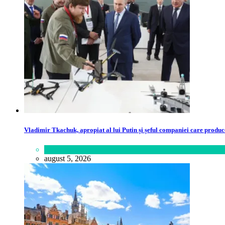
Vladimir Tkachuk, apropiat al lui Putin și șeful companiei care produc
Lifestyle
august 5, 2026