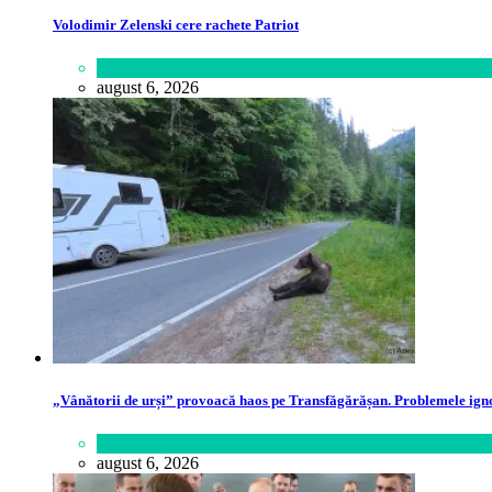
Volodimir Zelenski cere rachete Patriot
Lifestyle
august 6, 2026
„Vânătorii de urși” provoacă haos pe Transfăgărășan. Problemele ignor
Călătorie
,
Lume
august 6, 2026