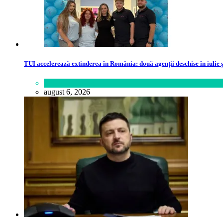
TUI accelerează extinderea în România: două agenții deschise în iulie ș
Călătorie
,
Lume
august 6, 2026