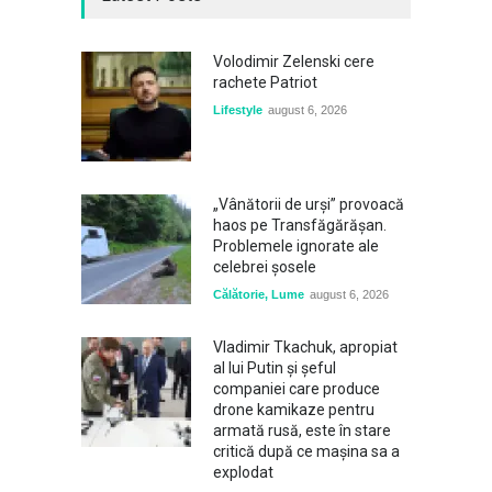
Volodimir Zelenski cere
rachete Patriot
Lifestyle
august 6, 2026
„Vânătorii de urși” provoacă
haos pe Transfăgărășan.
Problemele ignorate ale
celebrei șosele
Călătorie
,
Lume
august 6, 2026
Vladimir Tkachuk, apropiat
al lui Putin și șeful
companiei care produce
drone kamikaze pentru
armată rusă, este în stare
critică după ce mașina sa a
explodat