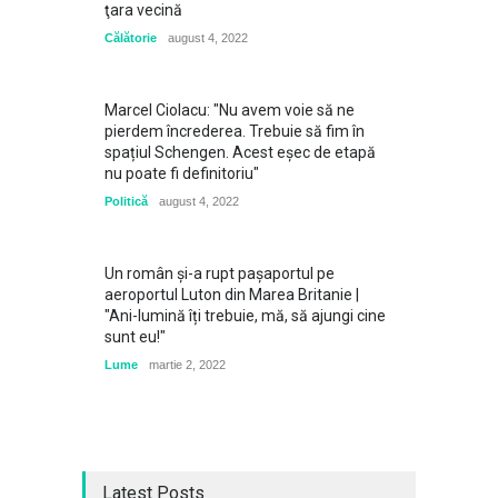
ţara vecină
Călătorie
august 4, 2022
Marcel Ciolacu: "Nu avem voie să ne
pierdem încrederea. Trebuie să fim în
spațiul Schengen. Acest eșec de etapă
nu poate fi definitoriu"
Politică
august 4, 2022
Un român și-a rupt pașaportul pe
aeroportul Luton din Marea Britanie |
"Ani-lumină îți trebuie, mă, să ajungi cine
sunt eu!"
Lume
martie 2, 2022
Latest Posts