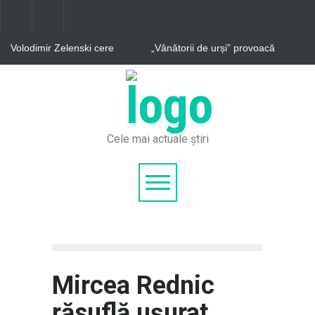
Volodimir Zelenski cere
„Vânătorii de urși” provoacă
rachete Patriot
haos pe Transfăgărășan.
Problemele ignorate ale
celebrei șosele
Vladimir Tkachuk, apropiat
al lui Putin și șeful
companiei care produce
drone kamikaze pentru
armată rusă, este în stare
critică după ce mașina sa a
Cele mai actuale știri
explodat
Mircea Rednic
răsuflă ușurat