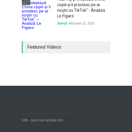
copiii și îi prostesc pe ai
noștri cu TikTok" - Analiză
Le Figaro
Știință
februarie 22, 2022
Featured Videos
UIB - cele mai actuale stiri