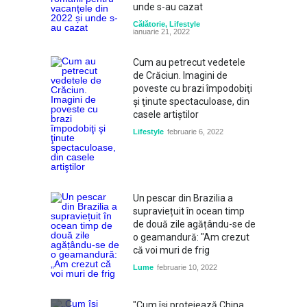
unde s-au cazat
Călătorie
,
Lifestyle
ianuarie 21, 2022
Cum au petrecut vedetele
de Crăciun. Imagini de
poveste cu brazi împodobiţi
şi ţinute spectaculoase, din
casele artiştilor
Lifestyle
februarie 6, 2022
Un pescar din Brazilia a
supraviețuit în ocean timp
de două zile agățându-se de
o geamandură: "Am crezut
că voi muri de frig
Lume
februarie 10, 2022
"Cum își protejează China