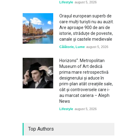
Lifestyle
august 5, 2026
Orașul european superb de
care mulți turiști nu au auzit.
Are aproape 900 de ani de
istorie, străduțe de poveste,
canale și castele medievale
Călătorie
,
Lume
august 5, 2026
Horizons”. Metropolitan
Museum of Art dedică
prima mare retrospectivă
designerului și aduce în
prim-plan atât creațiile sale,
cât și controversele care i-
au marcat cariera – Aleph
News
Lifestyle
august 5, 2026
Top Authors