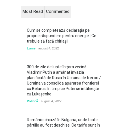
Most Read
Commented
Cum se completează declarația pe
proprie răspundere pentru energie | Ce
trebuie să facă chiriașii
Lume
august 4, 2022
300 de zile de lupte în țara vecină.
Vladimir Putin a amânat invazia
planificată de Rusia în Ucraina de trei ori /
Ucraina va consolida apărarea frontierei
cu Belarus, în timp ce Putin se întâlneşte
cu Lukaşenko
Politică
august 4, 2022
Românii schiază în Bulgaria, unde toate
pârtiile au fost deschise. Ce tarife sunt în