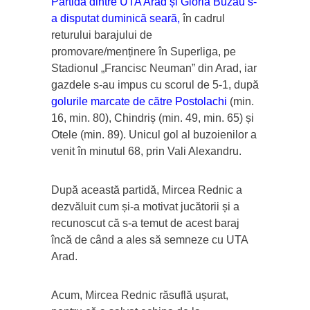
Partida dintre UTA Arad și Gloria Buzău s-
a disputat duminică seară
,
în cadrul
returului barajului de
promovare/menținere în Superliga, pe
Stadionul „Francisc Neuman” din Arad, iar
gazdele s-au impus cu scorul de 5-1, după
golurile marcate de către Postolachi
(min.
16, min. 80), Chindriș (min. 49, min. 65) și
Otele (min. 89). Unicul gol al buzoienilor a
venit în minutul 68, prin Vali Alexandru.
După această partidă, Mircea Rednic a
dezvăluit cum și-a motivat jucătorii și a
recunoscut că s-a temut de acest baraj
încă de când a ales să semneze cu UTA
Arad.
Acum, Mircea Rednic răsuflă ușurat,