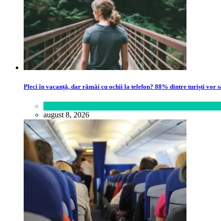
Pleci în vacanță, dar rămâi cu ochii la telefon? 88% dintre turiști vor s
Lifestyle
august 8, 2026