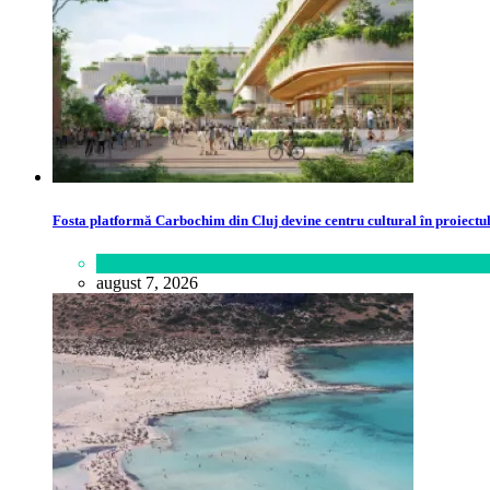
Fosta platformă Carbochim din Cluj devine centru cultural în proiect
Lifestyle
august 7, 2026