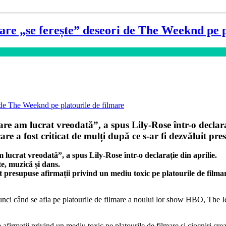
are „se ferește” deseori de The Weeknd pe p
re am lucrat vreodată”, a spus Lily-Rose într-o declaraț
care a fost criticat de mulți după ce s-ar fi dezvăluit p
 lucrat vreodată”, a spus Lily-Rose într-o declarație din aprilie.
te, muzică și dans.
uit presupuse afirmații privind un mediu toxic pe platourile de filma
ci când se afla pe platourile de filmare a noului lor show HBO, The Ido
se afirmații privind un mediu toxic pe platourile de filmare și ciocniri c