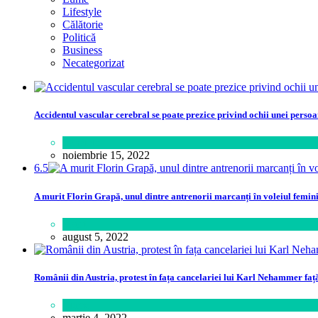
Lifestyle
Călătorie
Politică
Business
Necategorizat
Accidentul vascular cerebral se poate prezice privind ochii unei perso
Sănătate
noiembrie 15, 2022
6.5
A murit Florin Grapă, unul dintre antrenorii marcanți în voleiul femin
Sport
august 5, 2022
Românii din Austria, protest în fața cancelariei lui Karl Nehammer faț
Lume
martie 4, 2022