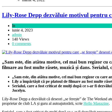
Lily-Rose Depp dezvăluie motivul pentru c
In
Lifestyle
iunie 4, 2023
admin
140 Views
0 comments
„Sam este, din atâtea motive, cel mai bun regizor cu ca
filmare au fost multe râsete, muzică și dans. Serialul, 
„Sam este, din atâtea motive, cel mai bun regizor cu care am
Lily a împărtășit că pe platoul de filmare au fost multe râse
Serialul, care a fost criticat de mulți după ce s-ar fi dezvăl
Jocelyn.
Lily-Rose Depp a dezvăluit că deseori „se ferește” de The Weeknd atun
proprietar de club LA și guru al autoajutorării, scrie
Hello Magazine
.
Serialul, care a fost criticat de mulți după ce s-ar fi dezvăluit presupu