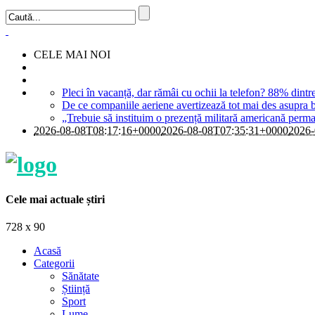
CELE MAI NOI
Pleci în vacanță, dar rămâi cu ochii la telefon? 88% dintre
De ce companiile aeriene avertizează tot mai des asupra 
„Trebuie să instituim o prezență militară americană perm
2026-08-08T08:17:16+0000
2026-08-08T07:35:31+0000
2026-
Cele mai actuale știri
728 x 90
Acasă
Categorii
Sănătate
Știință
Sport
Lume