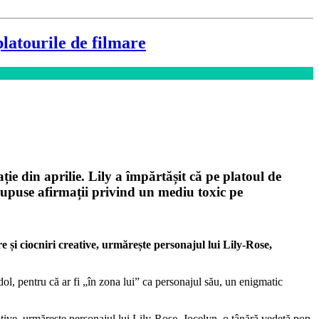
latourile de filmare
ie din aprilie. Lily a împărtășit că pe platoul de
resupuse afirmații privind un mediu toxic pe
re și ciocniri creative, urmărește personajul lui Lily-Rose,
l, pentru că ar fi „în zona lui” ca personajul său, un enigmatic
reative, urmărește personajul lui Lily-Rose, Jocelyn, o tânără vedetă pop