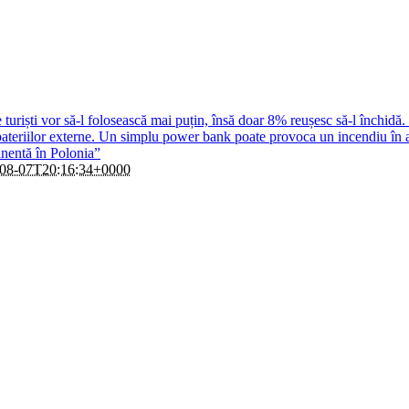
 turiști vor să-l folosească mai puțin, însă doar 8% reușesc să-l închidă.
bateriilor externe. Un simplu power bank poate provoca un incendiu în 
anentă în Polonia”
08-07T20:16:34+0000